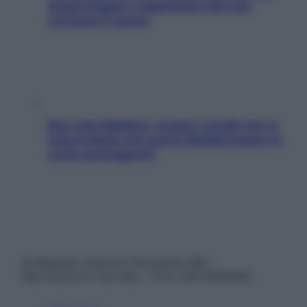
snack leggeri e appetitosi che non
rovinano il sonno
Non solo Maldive: scopri i coralli che si
nascondono nel nostro Mediterraneo (e
come proteggerli)
© Belpietro Edizioni Periodiche SRL –
Riproduzione riservata – P.Iva 13673600964