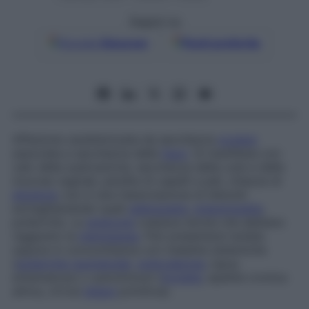
Seguici su
Google
Discover
Fonti preferite
Affezione caratterizzata da secchezza
oculare
associata a secchezza delle
fauci
. Si manifesta con
calo della sudorazione, secchezza della cute e delle
mucose vaginali, perdita di capelli e peli, chiazze di
alopecia
; non è rara l’associazione di disturbi
extraghiandolari quali
adenopatia
,
pneumopatia
,
poliartrite. La
sindrome
colpisce donne che abbiano
raggiunto la
menopausa
. Può presentarsi isolata
oppure in concomitanza con malattie sistemiche
(
poliartrite reumatoide
,
sclerodermia
, lupus
eritematoso) o autoimmuni (
tiroidite
, epatite cronica
attiva, cirrosi
biliare
primitiva).