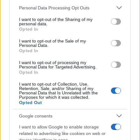
Personal Data Processing Opt Outs
This information may also be disclosed by us to third parties
on the IAB’s List of Downstream Participants that may further
I want to opt-out of the Sharing of my
disclose it to other third parties.
personal data.
Opted In
Please note that this website/app uses one or more Google
services and may gather and store information including but
I want to opt-out of the Sale of my
Personal Data.
not limited to your visit or usage behaviour. You may click to
Opted In
grant or deny consent to Google and its third-party tags to
use your data for below specified purposes in below Google
I want to opt-out of processing my
consent section.
Personal Data for Targeted Advertising.
Opted In
I want to opt-out of Collection, Use,
Retention, Sale, and/or Sharing of my
Personal Data that Is Unrelated with the
Purposes for which it was collected.
Opted Out
Google consents
I want to allow Google to enable storage
related to advertising like cookies on web or