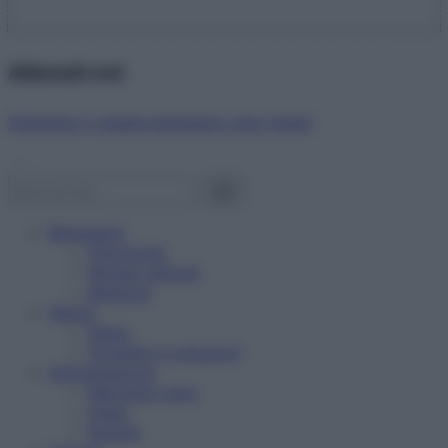
Abbonati ora!
Starbene ti regala benessere ogni mese!
Benessere
Psicologia
Rimedi naturali
Bellezza
Salute
News
Problemi e soluzioni
Alimentazione
Mangiare sano
Diete
Ricette