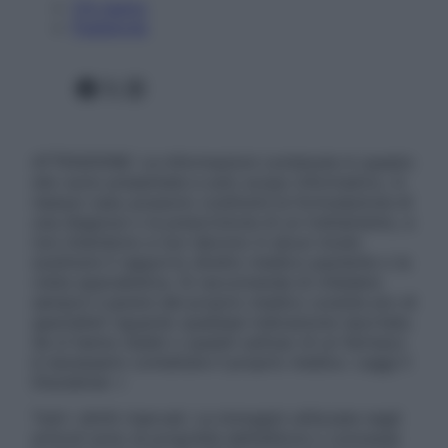
Chi siamo
Pubblicità
Facebook
X
Instagram
ATTENZIONE: Le informazioni contenute in questo
sito sono presentate a solo scopo informativo, in
nessun caso possono costituire la formulazione di
una diagnosi o la prescrizione di un trattamento, e
non intendono e non devono in alcun modo
sostituire il rapporto diretto medico-paziente o la
visita specialistica. Si raccomanda di chiedere
sempre il parere del proprio medico curante e/o di
specialisti riguardo qualsiasi indicazione riportata.
Se si hanno dubbi o quesiti sull’uso di un farmaco
è necessario contattare il proprio medico. Leggi il
Disclaimer »
Tutti i diritti riservati. Le immagini utilizzate negli
articoli sono di proprietà dell’editore o concesse