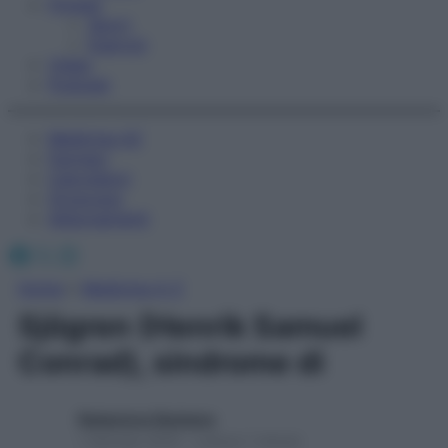
Fitness
Sport
Esercizi
Video
Podcast
Medicina AZ
Farmaci
Calcolatori
Oroscopo
Abbonamenti
Facebook
X
Instagram
Home
»
Medicina A-Z
Sjögren (Henrik Samuel
Conrad), sindrome di
Redazione Starbene
1 Gennaio 2025 – Lettura 1 minuto