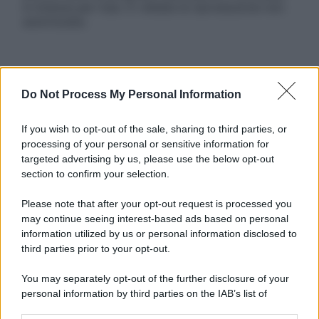
in licenza per l’uso. È vietata la riproduzione non
autorizzata.
Informativa
Do Not Process My Personal Information
Privacy Policy
Cookie Policy
Note Legali
If you wish to opt-out of the sale, sharing to third parties, or
Preferenze Privacy
processing of your personal or sensitive information for
targeted advertising by us, please use the below opt-out
section to confirm your selection.
Please note that after your opt-out request is processed you
may continue seeing interest-based ads based on personal
information utilized by us or personal information disclosed to
third parties prior to your opt-out.
You may separately opt-out of the further disclosure of your
personal information by third parties on the IAB’s list of
downstream participants.