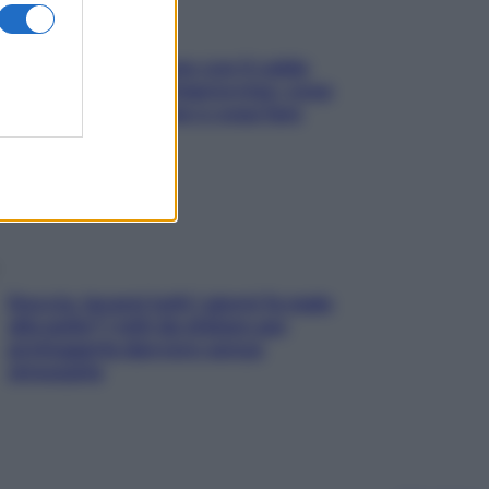
Perché la pressione con il caldo
scende e sale all’improvviso: cosa
succede alle donne e cosa fare
subito
Doccia, lavarsi tutti i giorni fa male
alla pelle? I miti da sfatare per
proteggerla davvero senza
stressarla