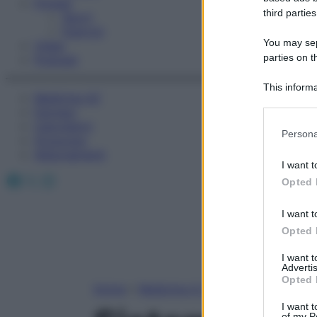
Fitness
third parties
Sport
Esercizi
You may sepa
Video
parties on t
Podcast
This informa
Medicina AZ
Participants
Farmaci
Calcolatori
Please note
Persona
Oroscopo
information 
Abbonamenti
deny consent
I want t
in below Go
Facebook
X
Instagram
Opted 
I want t
Opted 
I want 
Advertis
Opted 
Home
»
Medicina A-Z
I want t
of my P