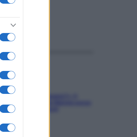
ggi anche
«Oggi che se magnamo?»: 4
ricette facili di Max Mariola senza
pesare gli ingredienti