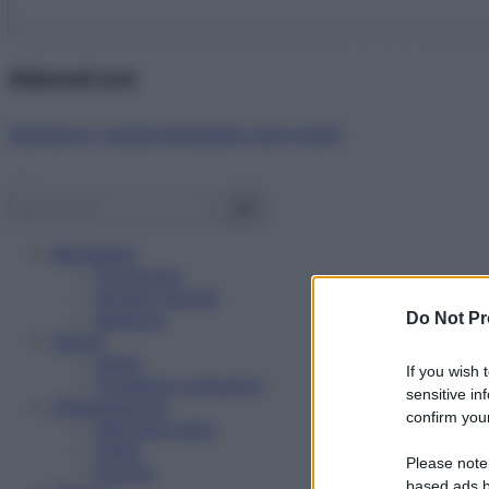
Abbonati ora!
Starbene ti regala benessere ogni mese!
Benessere
Psicologia
Rimedi naturali
Bellezza
Do Not Pr
Salute
News
If you wish 
Problemi e soluzioni
sensitive in
Alimentazione
confirm your
Mangiare sano
Diete
Please note
Ricette
based ads b