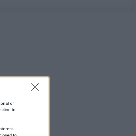
sonal or
ection to
nterest-
closed to