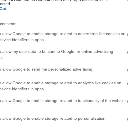
atico
lected.
Out
consents
Le
o allow Google to enable storage related to advertising like cookies on
evice identifiers in apps.
ti preferite
o allow my user data to be sent to Google for online advertising
s.
to allow Google to send me personalized advertising.
o allow Google to enable storage related to analytics like cookies on
 che da una parte intervengono nella difesa immunitaria
evice identifiers in apps.
nzione circolatoria (
drenaggio
della
linfa
nel flusso
o allow Google to enable storage related to functionality of the website
o allow Google to enable storage related to personalization.