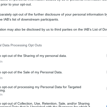
 prior to your opt-out.
rately opt-out of the further disclosure of your personal information by
he IAB’s list of downstream participants.
tion may also be disclosed by us to third parties on the IAB’s List of 
 that may further disclose it to other third parties.
 that this website/app uses one or more Google services and may gath
l Data Processing Opt Outs
including but not limited to your visit or usage behaviour. You may click 
 to Google and its third-party tags to use your data for below specifi
o opt-out of the Sharing of my personal data.
ogle consent section.
In
o opt-out of the Sale of my Personal Data.
In
to opt-out of processing my Personal Data for Targeted
ing.
In
o opt-out of Collection, Use, Retention, Sale, and/or Sharing
ersonal Data that Is Unrelated with the Purposes for which it