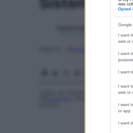
Sistema linf
was col
Opted 
Google 
Redazione Starbene
1 Gennaio 2025 – Lettura 1 minuto
I want t
web or d
Google
Discover
Fon
Seguici su
I want t
purpose
I want 
I want t
Insieme dei linfonodi e dei vasi linfatici
web or d
dell’
organismo
, dall’altra svolgono una fu
ematico).
I want t
or app.
I want t