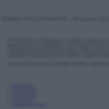
© Belpietro Edizioni Periodiche SRL – Riproduzione riser
ATTENZIONE: Le informazioni contenute in questo sito 
prescrizione di un trattamento, e non intendono e non 
chiedere sempre il parere del proprio medico curante e/o
necessario contattare il proprio medico. Leggi il Discl
Tutti i diritti riservati. Le immagini utilizzate negli ar
Informativa
Privacy Policy
Cookie Policy
Note Legali
Preferenze Privacy