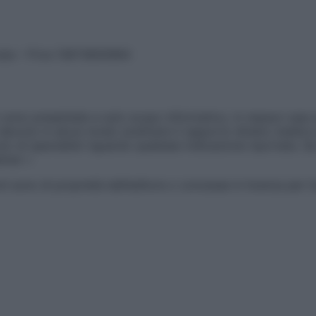
vata – P.Iva 13673600964
sono presentate a solo scopo informativo, in nessun caso p
devono in alcun modo sostituire il rapporto diretto medico-p
 di specialisti riguardo qualsiasi indicazione riportata. Se
aimer »
ticoli sono di proprietà dell’editore o concesse in licenza per 