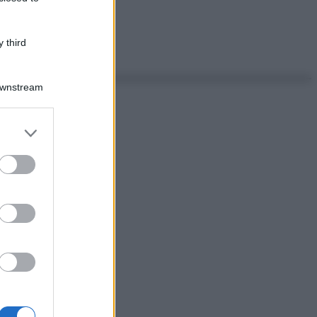
 third
Downstream
er and store
to grant or
ed purposes