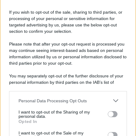
Informativa
Privacy Policy
If you wish to opt-out of the sale, sharing to third parties, or
Cookie Policy
processing of your personal or sensitive information for
Note Legali
targeted advertising by us, please use the below opt-out
Preferenze Privacy
section to confirm your selection.
Please note that after your opt-out request is processed you
may continue seeing interest-based ads based on personal
information utilized by us or personal information disclosed to
third parties prior to your opt-out.
You may separately opt-out of the further disclosure of your
personal information by third parties on the IAB’s list of
downstream participants.
Personal Data Processing Opt Outs
This information may also be disclosed by us to third parties
on the IAB’s List of Downstream Participants that may further
I want to opt-out of the Sharing of my
disclose it to other third parties.
personal data.
Opted In
Please note that this website/app uses one or more Google
services and may gather and store information including but
I want to opt-out of the Sale of my