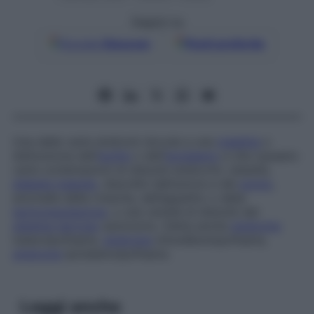
Seguici su
Google
Discover
Fonti preferite
Una delle varie sindromi dovute a una
malattia
o
disfunzione dell’
ipofisi
o dell’
ipotalamo
e che causano
varie combinazioni di disturbi endocrini, obesità,
diabete insipido
, disordini dell’umore e del
sonno
,
anomalie della crescita, dell’appetito o della
termoregolazione
, o una varietà di disturbi del
sistema nervoso
autonomo. Detta anche
sindrome
tuberoipofisaria,
sindrome
infundiboloipofisaria,
sindrome
ipotalamoipofisaria.
Leggi anche