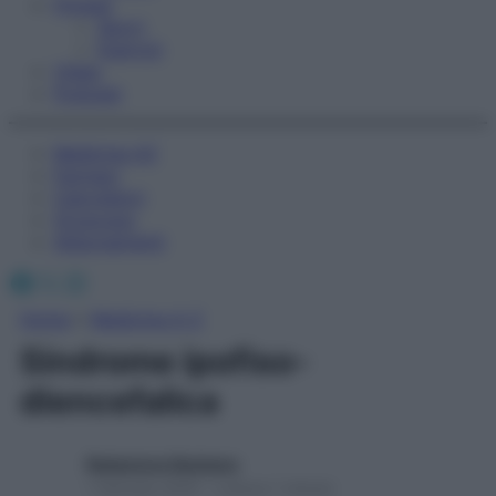
Fitness
Sport
Esercizi
Video
Podcast
Medicina AZ
Farmaci
Calcolatori
Oroscopo
Abbonamenti
Facebook
X
Instagram
Home
»
Medicina A-Z
Sindrome ipofiso-
diencefalica
Redazione Starbene
1 Gennaio 2025 – Lettura 1 minuto