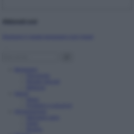
Abbonati ora!
Starbene ti regala benessere ogni mese!
Benessere
Psicologia
Rimedi naturali
Bellezza
Salute
News
Problemi e soluzioni
Alimentazione
Mangiare sano
Diete
Ricette