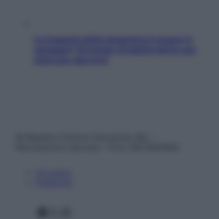
La trappola della dopamina ti segue in
spiaggia? Strategie di digital detox per
staccare davvero
© Belpietro Edizioni Periodiche SRL –
Riproduzione riservata – P.Iva 13673600964
Chi siamo
Pubblicità
Facebook
X
Instagram