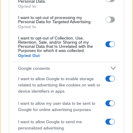
Personal Data.
not limited to your visit or usage behaviour. You may click to
Opted In
grant or deny consent to Google and its third-party tags to
use your data for below specified purposes in below Google
I want to opt-out of processing my
consent section.
Personal Data for Targeted Advertising.
Opted In
I want to opt-out of Collection, Use,
Retention, Sale, and/or Sharing of my
Personal Data that Is Unrelated with the
Purposes for which it was collected.
Opted Out
Google consents
I want to allow Google to enable storage
related to advertising like cookies on web or
device identifiers in apps.
I want to allow my user data to be sent to
Google for online advertising purposes.
I want to allow Google to send me
personalized advertising.