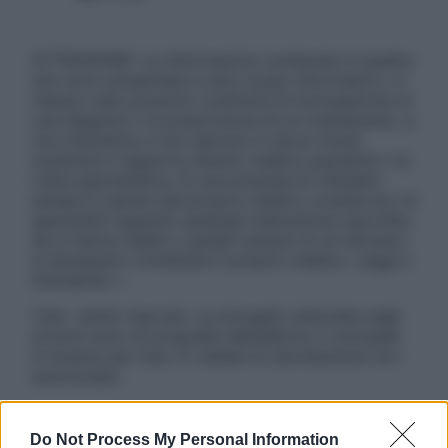
ATTENZIONE: Le informazioni contenute in questo
sito sono presentate a solo scopo informativo, in
nessun caso possono costituire la formulazione di
una diagnosi o la prescrizione di un trattamento, e
non intendono e non devono in alcun modo
sostituire il rapporto diretto medico-paziente o la
visita specialistica. Si raccomanda di chiedere
sempre il parere del proprio medico curante e/o di
specialisti riguardo qualsiasi indicazione riportata.
Se si hanno dubbi o quesiti sull’uso di un farmaco
è necessario contattare il proprio medico. Leggi il
Disclaimer »
Tutti i diritti riservati. Le immagini utilizzate negli
articoli sono di proprietà dell’editore o concesse
in licenza per l’uso. È vietata la riproduzione non
autorizzata.
Do Not Process My Personal Information