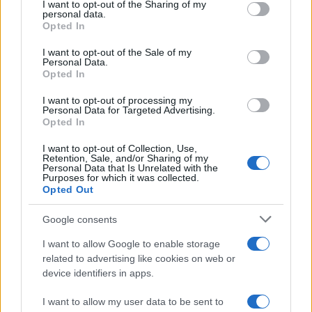
I want to opt-out of the Sharing of my
disclose it to other third parties.
personal data.
Opted In
Please note that this website/app uses one or more Google
services and may gather and store information including but
I want to opt-out of the Sale of my
Personal Data.
not limited to your visit or usage behaviour. You may click to
Opted In
grant or deny consent to Google and its third-party tags to
use your data for below specified purposes in below Google
I want to opt-out of processing my
consent section.
Personal Data for Targeted Advertising.
Opted In
I want to opt-out of Collection, Use,
Retention, Sale, and/or Sharing of my
Personal Data that Is Unrelated with the
Purposes for which it was collected.
Opted Out
Google consents
I want to allow Google to enable storage
related to advertising like cookies on web or
device identifiers in apps.
I want to allow my user data to be sent to