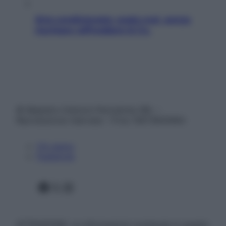
Aria condizionata: usala così, senza
rischiare raffreddore & Co.
© Belpietro Edizioni Periodiche SRL –
Riproduzione riservata – P.Iva 13673600964
Chi siamo
Pubblicità
Facebook
X
Instagram
ATTENZIONE: Le informazioni contenute in questo