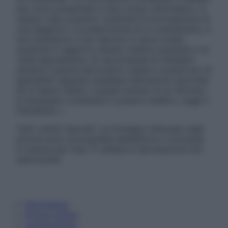
sito sono presentate a solo scopo informativo, in
nessun caso possono costituire la formulazione di
una diagnosi o la prescrizione di un trattamento, e
non intendono e non devono in alcun modo
sostituire il rapporto diretto medico-paziente o la
visita specialistica. Si raccomanda di chiedere
sempre il parere del proprio medico curante e/o di
specialisti riguardo qualsiasi indicazione riportata.
Se si hanno dubbi o quesiti sull’uso di un farmaco
è necessario contattare il proprio medico. Leggi il
Disclaimer »
Tutti i diritti riservati. Le immagini utilizzate negli
articoli sono di proprietà dell’editore o concesse
in licenza per l’uso. È vietata la riproduzione non
autorizzata.
Informativa
Privacy Policy
Cookie Policy