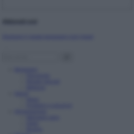
Abbonati ora!
Starbene ti regala benessere ogni mese!
Benessere
Psicologia
Rimedi naturali
Bellezza
Salute
News
Problemi e soluzioni
Alimentazione
Mangiare sano
Diete
Ricette