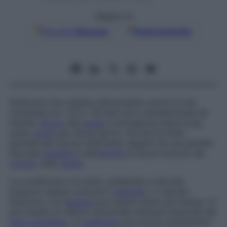
Seguici su
Google
Discover
Fonti preferite
Sindrome che colpisce tipicamente uomini di età
compresa tra i 20 e i 40 anni ed è caratterizzata da
intenso
dolore
alla
spalla
a insorgenza improvvisa,
molto
acuto
per alcuni giorni, ma che di solito
persiste per alcune settimane, seguito da una paralisi
flaccida
variabile
e dall’
atrofia
di alcuni muscoli del
cingolo
della
spalla
.
La condizione è di solito unilaterale e talvolta
possono essere coinvolti il
deltoide
o il serrato
anteriore, ma l’
astenia
può essere molto più estesa. Vi
può essere un deficit sensoriale nell’area innervata dal
nervo ascellare
. La
sindrome
può anche manifestarsi