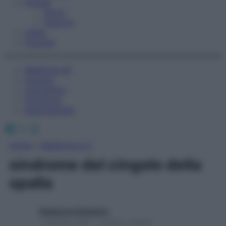
Fitness
Sport
Esercizi
Video
Podcast
Medicina AZ
Farmaci
Calcolatori
Oroscopo
Abbonamenti
Facebook
X
Instagram
Home
»
Medicina A-Z
sindrome del cingolo della
spalla
Redazione Starbene
1 Gennaio 2025 – Lettura 1 minuto