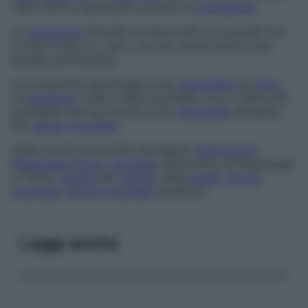
nelle donne, soprattutto durante la
gravidanza
.
La
guarigione
di solito avviene entro un periodo che
va dai 6 mesi ai 2 anni, ma può anche esservi una
paralisi permanente.
La condizione assomiglia a una
neuropatia
da
siero
.
Un’
eziologia
virale è stata postulata, ma si ritiene più
probabile che sia dovuta a una
neuropatia
allergica
del
plesso
brachiale
.
Detta anche
amiotrofia nevralgica,
sindrome di
Parsonage-Turner
,
nevralgia
amiotrofica di Parsonage
e Turner,
nevrite
del
cingolo
della
spalla
,
nevrite
brachiale
,
nevrite
brachiale
paralitica.
Leggi anche