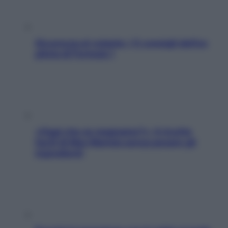
Sicurezza al volante: i 5 consigli dell’ex
pilota di Formula 1
«Oggi che se magnamo?»: 4 ricette
facili di Max Mariola senza pesare gli
ingredienti