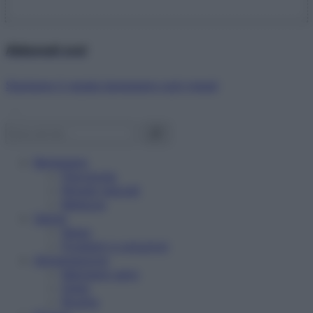
Abbonati ora!
Starbene ti regala benessere ogni mese!
Benessere
Psicologia
Rimedi naturali
Bellezza
Salute
News
Problemi e soluzioni
Alimentazione
Mangiare sano
Diete
Ricette