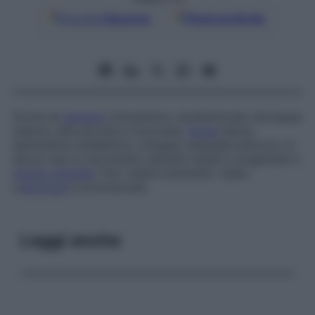
Google
Discover
Fonti preferite
Forma di
nanismo
intrauterino caratterizzato da bassa
statura, dita piccole e incurvate,
facies
tipica,
asimmetria scheletrica, sviluppo sessuale precoce. In
alcuni casi si riscontrano disturbi renali e urogenitali e
ritardo mentale
. Può colpire entrambi i sessi.
L’
eziologia
è sconosciuta.
Leggi anche