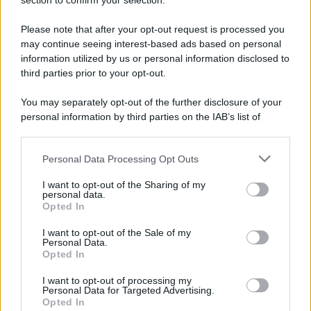
Note Legali
section to confirm your selection.
Preferenze Privacy
Please note that after your opt-out request is processed you
may continue seeing interest-based ads based on personal
information utilized by us or personal information disclosed to
third parties prior to your opt-out.
You may separately opt-out of the further disclosure of your
personal information by third parties on the IAB’s list of
downstream participants.
Personal Data Processing Opt Outs
This information may also be disclosed by us to third parties
on the IAB’s List of Downstream Participants that may further
I want to opt-out of the Sharing of my
disclose it to other third parties.
personal data.
Opted In
Please note that this website/app uses one or more Google
services and may gather and store information including but
I want to opt-out of the Sale of my
Personal Data.
not limited to your visit or usage behaviour. You may click to
Opted In
grant or deny consent to Google and its third-party tags to
use your data for below specified purposes in below Google
I want to opt-out of processing my
consent section.
Personal Data for Targeted Advertising.
Opted In