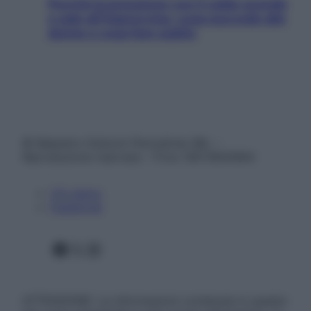
Perché la pressione con il caldo scende
e sale all’improvviso: cosa succede alle
donne e cosa fare subito
© Belpietro Edizioni Periodiche SRL –
Riproduzione riservata – P.Iva 13673600964
Chi siamo
Pubblicità
Facebook
X
Instagram
ATTENZIONE: Le informazioni contenute in questo