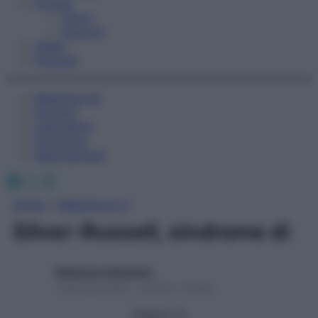
Fitness
Sport
Esercizi
Video
Podcast
Medicina AZ
Farmaci
Calcolatori
Oroscopo
Abbonamenti
Facebook
X
Instagram
Home
»
Medicina A-Z
Silver-Russell, sindrome di
Redazione Starbene
1 Gennaio 2025 – Lettura 1 minuto
Seguici su