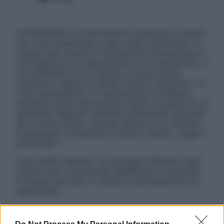
ATTENZIONE: Le informazioni contenute in questo
sito sono presentate a solo scopo informativo, in
nessun caso possono costituire la formulazione di
una diagnosi o la prescrizione di un trattamento, e
non intendono e non devono in alcun modo
sostituire il rapporto diretto medico-paziente o la
visita specialistica. Si raccomanda di chiedere
sempre il parere del proprio medico curante e/o di
specialisti riguardo qualsiasi indicazione riportata.
Se si hanno dubbi o quesiti sull’uso di un farmaco
è necessario contattare il proprio medico. Leggi il
Disclaimer »
Tutti i diritti riservati. Le immagini utilizzate negli
articoli sono di proprietà dell’editore o concesse
in licenza per l’uso. È vietata la riproduzione non
autorizzata.