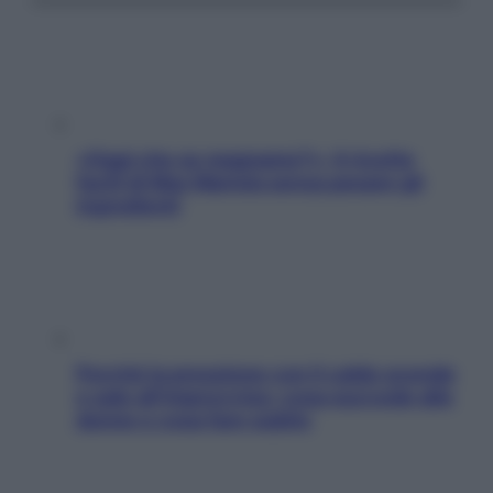
«Oggi che se magnamo?»: 4 ricette
facili di Max Mariola senza pesare gli
ingredienti
Perché la pressione con il caldo scende
e sale all’improvviso: cosa succede alle
donne e cosa fare subito