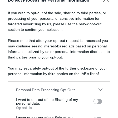
Do Not Process My Personal Information
Informativa
Privacy Policy
If you wish to opt-out of the sale, sharing to third parties, or
Cookie Policy
processing of your personal or sensitive information for
Note Legali
targeted advertising by us, please use the below opt-out
Preferenze Privacy
section to confirm your selection.
Please note that after your opt-out request is processed you
may continue seeing interest-based ads based on personal
information utilized by us or personal information disclosed to
third parties prior to your opt-out.
You may separately opt-out of the further disclosure of your
personal information by third parties on the IAB’s list of
downstream participants.
Personal Data Processing Opt Outs
This information may also be disclosed by us to third parties
on the IAB’s List of Downstream Participants that may further
I want to opt-out of the Sharing of my
disclose it to other third parties.
personal data.
Opted In
Please note that this website/app uses one or more Google
services and may gather and store information including but
I want to opt-out of the Sale of my