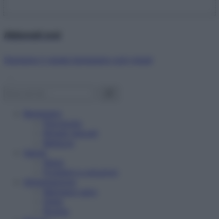
Abbonati ora!
Starbene ti regala benessere ogni mese!
Benessere
Psicologia
Rimedi naturali
Bellezza
Salute
News
Problemi e soluzioni
Alimentazione
Mangiare sano
Diete
Ricette