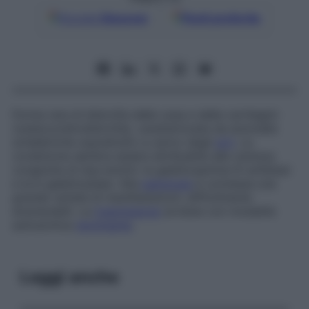
Google
Discover
Fonti preferite
Forma rara di distrofia delle ossa e delle cartilagini
(osteocondrodistrofia), caratterizzata da anomalie
scheletriche soprattutto a carico degli
arti
. La
condizione sembra essere attribuibile alla carenza
congiunta di due enzimi: la galattosamina-6-solfatasi
e la b-galattosidasi. Alla
patologia
è connessa una
grande varietà di manifestazioni, difficilmente
enumerabili. La
trasmissione
avviene con modalità
autosomica
dominante
.
Leggi anche