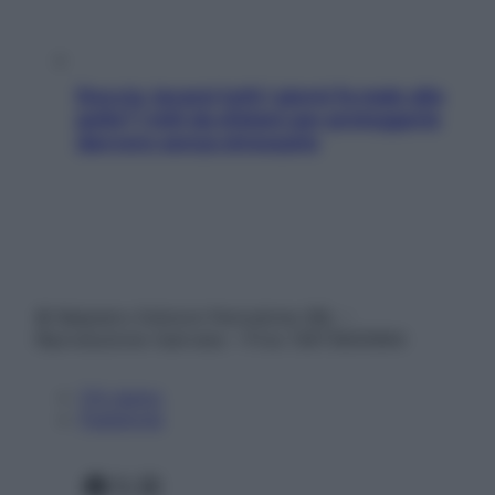
Doccia, lavarsi tutti i giorni fa male alla
pelle? I miti da sfatare per proteggerla
davvero senza stressarla
© Belpietro Edizioni Periodiche SRL –
Riproduzione riservata – P.Iva 13673600964
Chi siamo
Pubblicità
Facebook
X
Instagram