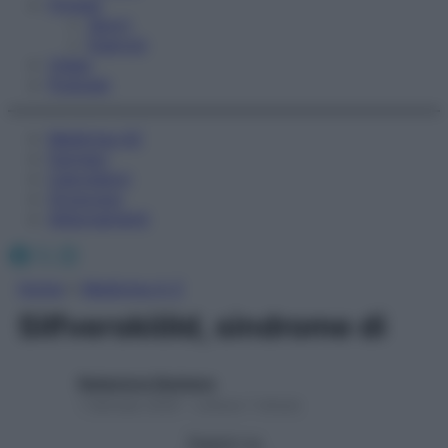
Fitness
Sport
Esercizi
Video
Podcast
Medicina AZ
Farmaci
Calcolatori
Oroscopo
Abbonamenti
Facebook
X
Instagram
Home
»
Medicina A-Z
Silfverskiöld, sindrome di
Redazione Starbene
1 Gennaio 2025 – Lettura 1 minuto
Seguici su