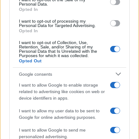
Personal Data.
not limited to your visit or usage behaviour. You may click to
Opted In
grant or deny consent to Google and its third-party tags to
use your data for below specified purposes in below Google
I want to opt-out of processing my
consent section.
Personal Data for Targeted Advertising.
Opted In
I want to opt-out of Collection, Use,
Retention, Sale, and/or Sharing of my
Personal Data that Is Unrelated with the
Purposes for which it was collected.
Opted Out
Google consents
I want to allow Google to enable storage
related to advertising like cookies on web or
device identifiers in apps.
I want to allow my user data to be sent to
Google for online advertising purposes.
I want to allow Google to send me
personalized advertising.