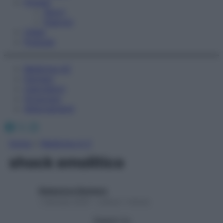
Fitness
Sport
Esercizi
Video
Podcast
Medicina AZ
Farmaci
Calcolatori
Oroscopo
Abbonamenti
Facebook
X
Instagram
Home
»
Medicina A-Z
shock emolitico
Redazione Starbene
1 Gennaio 2025 – Lettura 1 minuto
Seguici su