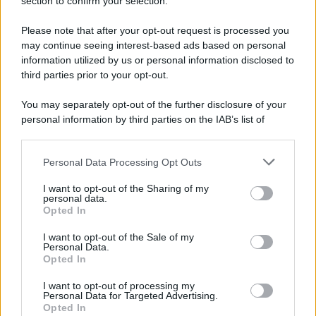
Note Legali
section to confirm your selection.
Preferenze Privacy
Please note that after your opt-out request is processed you
may continue seeing interest-based ads based on personal
information utilized by us or personal information disclosed to
third parties prior to your opt-out.
You may separately opt-out of the further disclosure of your
personal information by third parties on the IAB’s list of
downstream participants.
Personal Data Processing Opt Outs
This information may also be disclosed by us to third parties
on the IAB’s List of Downstream Participants that may further
I want to opt-out of the Sharing of my
disclose it to other third parties.
personal data.
Opted In
Please note that this website/app uses one or more Google
services and may gather and store information including but
I want to opt-out of the Sale of my
Personal Data.
not limited to your visit or usage behaviour. You may click to
Opted In
grant or deny consent to Google and its third-party tags to
use your data for below specified purposes in below Google
I want to opt-out of processing my
consent section.
Personal Data for Targeted Advertising.
Opted In