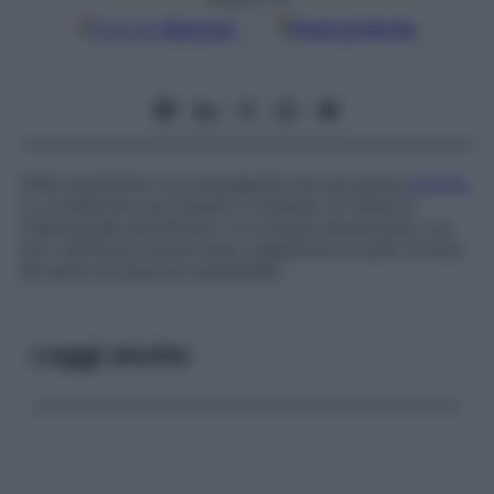
Google
Discover
Fonti preferite
Stato ipotensivo accompagnato da una grave
emolisi
.
La condizione può essere il risultato di reazioni
trasfusionali emolitiche o di tossine emolizzanti, ma
può verificarsi anche dopo ingestione di semi di fave
da parte di persone suscettibili.
Leggi anche