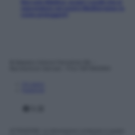
Non solo Maldive: scopri i coralli che si
nascondono nel nostro Mediterraneo (e
come proteggerli)
© Belpietro Edizioni Periodiche SRL –
Riproduzione riservata – P.Iva 13673600964
Chi siamo
Pubblicità
Facebook
X
Instagram
ATTENZIONE: Le informazioni contenute in questo