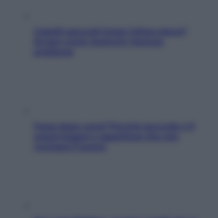
Capelli spezzati lungo l’attaccatura?
Scopri come risolvere l’annoso
problema
Fame dopo cena? Perché succede e 6
snack leggeri e appetitosi che non
rovinano il sonno