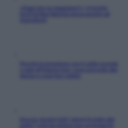
«Oggi che se magnamo?»: 4 ricette
facili di Max Mariola senza pesare gli
ingredienti
Perché la pressione con il caldo scende
e sale all’improvviso: cosa succede alle
donne e cosa fare subito
Doccia, lavarsi tutti i giorni fa male alla
pelle? I miti da sfatare per proteggerla