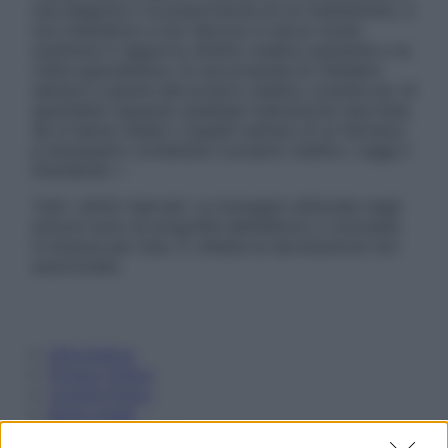
una diagnosi o la prescrizione di un trattamento, e
non intendono e non devono in alcun modo
sostituire il rapporto diretto medico-paziente o la
visita specialistica. Si raccomanda di chiedere
sempre il parere del proprio medico curante e/o di
specialisti riguardo qualsiasi indicazione riportata.
Se si hanno dubbi o quesiti sull’uso di un farmaco
è necessario contattare il proprio medico. Leggi il
Disclaimer »
Tutti i diritti riservati. Le immagini utilizzate negli
articoli sono di proprietà dell’editore o concesse
in licenza per l’uso. È vietata la riproduzione non
autorizzata.
Informativa
Privacy Policy
Cookie Policy
Note Legali
Preferenze Privacy