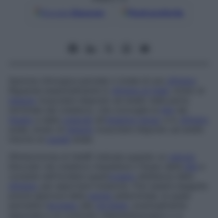
Google
Discover
Fonti preferite
Sezione chirurgica parziale o totale di uno
sfintere
.
Riguarda essenzialmente lo
sfintere di Oddi
, strato di
tessuto
muscolare disposto ad anello nella parte
terminale del coledoco, che convoglia la
bile
dal
fegato
e dalla
colecisti
all’
intestino tenue
, e lo
sfintere
anale, strato di
tessuto
muscolare disposto ad anello
intorno al
canale
anale.
Sfinterotomia di Oddi
È indicata quando un
calcolo
bloccato nel coledoco impedisce il flusso della
bile
e
consiste nell’incidere quest’
organo
all’altezza dello
sfintere
, per asportare l’ostacolo. Può essere eseguita
previa apertura della
parete
addominale, la quale
permette l’
accesso
alle
vie biliari
, eventualmente
associata a un controllo videoendoscopico o a