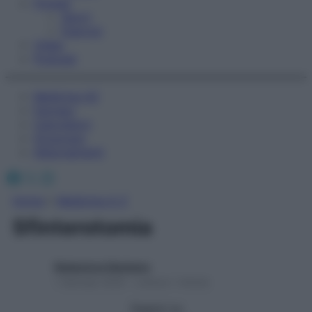
Fitness
Sport
Esercizi
Video
Podcast
Medicina AZ
Farmaci
Calcolatori
Oroscopo
Abbonamenti
Facebook
X
Instagram
Home
»
Medicina A-Z
Sfinterotomia
Redazione Starbene
1 Gennaio 2025 – Lettura 1 minuto
Seguici su