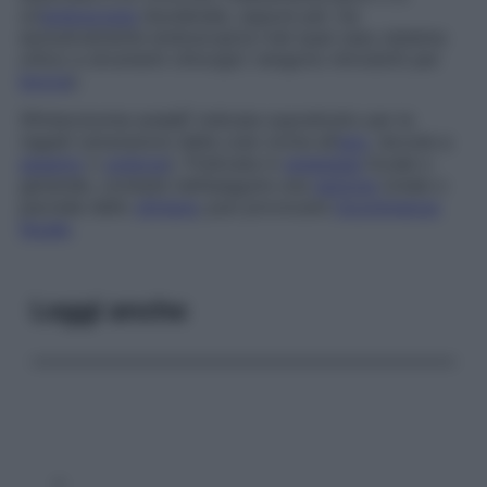
un’
endoscopia
duodenale, oppure per via
esclusivamente endoscopica (nel qual caso sistema
ottico e strumenti chirurgici vengono introdotti per
bocca
).
Sfinterotomia anale
È indicata soprattutto per le
ragadi (ulcerazioni della cute vicina all’
ano
, dovute a
spasmo
o
sclerosi
). Praticata in
anestesia
locale o
generale, consiste nell’eseguire una
sezione
totale o
parziale dello
sfintere
; può provocare
incontinenza
fecale
.
Leggi anche