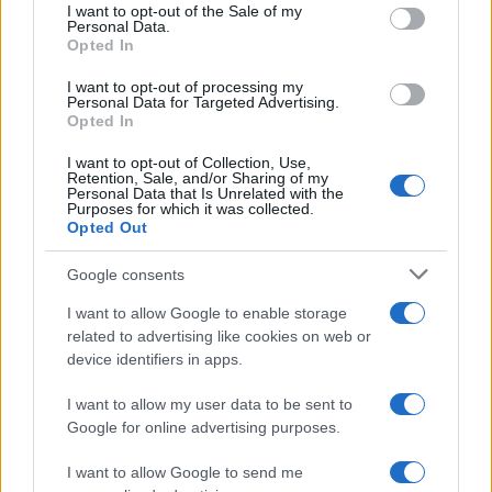
services and may gather and store information including but
I want to opt-out of the Sale of my
Personal Data.
not limited to your visit or usage behaviour. You may click to
Opted In
grant or deny consent to Google and its third-party tags to
use your data for below specified purposes in below Google
I want to opt-out of processing my
consent section.
Personal Data for Targeted Advertising.
Opted In
I want to opt-out of Collection, Use,
Retention, Sale, and/or Sharing of my
Personal Data that Is Unrelated with the
Purposes for which it was collected.
Opted Out
Google consents
I want to allow Google to enable storage
related to advertising like cookies on web or
device identifiers in apps.
I want to allow my user data to be sent to
Google for online advertising purposes.
I want to allow Google to send me