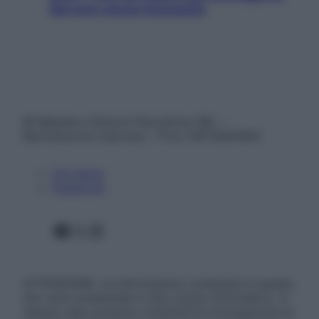
davvero senza stressarla
© Belpietro Edizioni Periodiche SRL –
Riproduzione riservata – P.Iva 13673600964
Chi siamo
Pubblicità
Facebook
X
Instagram
ATTENZIONE: Le informazioni contenute in questo
sito sono presentate a solo scopo informativo, in
nessun caso possono costituire la formulazione di