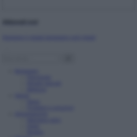
Abbonati ora!
Starbene ti regala benessere ogni mese!
Benessere
Psicologia
Rimedi naturali
Bellezza
Salute
News
Problemi e soluzioni
Alimentazione
Mangiare sano
Diete
Ricette