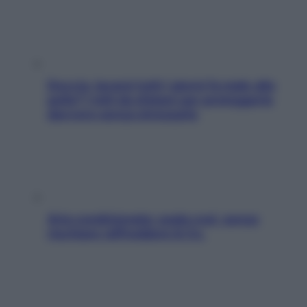
Doccia, lavarsi tutti i giorni fa male alla
pelle? I miti da sfatare per proteggerla
davvero senza stressarla
Aria condizionata: usala così, senza
rischiare raffreddore & Co.