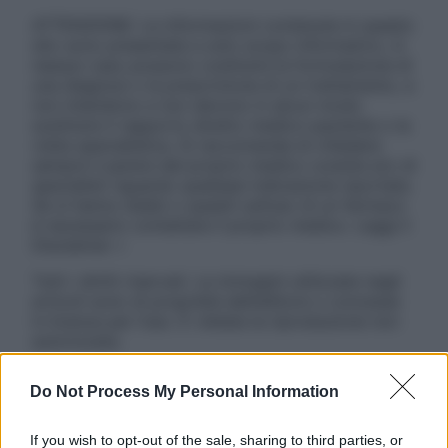
ATTENZIONE: Le informazioni contenute in questo
sito sono presentate a solo scopo informativo, in
nessun caso possono costituire la formulazione di
una diagnosi o la prescrizione di un trattamento, e
non intendono e non devono in alcun modo
sostituire il rapporto diretto medico-paziente o la
visita specialistica. Si raccomanda di chiedere
sempre il parere del proprio medico curante e/o di
specialisti riguardo qualsiasi indicazione riportata.
Se si hanno dubbi o quesiti sull’uso di un farmaco
è necessario contattare il proprio medico. Leggi il
Disclaimer »
Tutti i diritti riservati. Le immagini utilizzate negli
articoli sono di proprietà dell’editore o concesse
in licenza per l’uso. È vietata la riproduzione non
autorizzata.
Do Not Process My Personal Information
Informativa
If you wish to opt-out of the sale, sharing to third parties, or