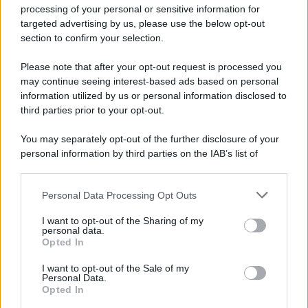
Privacy Policy
processing of your personal or sensitive information for
Cookie Policy
targeted advertising by us, please use the below opt-out
Note Legali
section to confirm your selection.
Preferenze Privacy
Please note that after your opt-out request is processed you
may continue seeing interest-based ads based on personal
information utilized by us or personal information disclosed to
third parties prior to your opt-out.
You may separately opt-out of the further disclosure of your
personal information by third parties on the IAB’s list of
downstream participants.
Personal Data Processing Opt Outs
This information may also be disclosed by us to third parties
on the IAB’s List of Downstream Participants that may further
I want to opt-out of the Sharing of my
disclose it to other third parties.
personal data.
Opted In
Please note that this website/app uses one or more Google
services and may gather and store information including but
I want to opt-out of the Sale of my
Personal Data.
not limited to your visit or usage behaviour. You may click to
Opted In
grant or deny consent to Google and its third-party tags to
use your data for below specified purposes in below Google