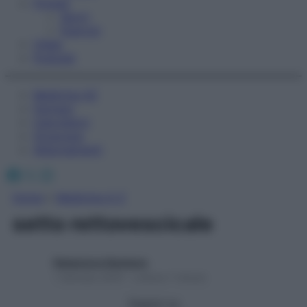
Fitness
Sport
Esercizi
Video
Podcast
Medicina AZ
Farmaci
Calcolatori
Oroscopo
Abbonamenti
Facebook
X
Instagram
Home
»
Medicina A-Z
setto rettovescicale
Redazione Starbene
1 Gennaio 2025 – Lettura 1 minuto
Seguici su