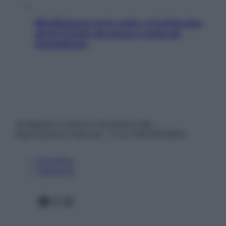
Mindfulness tra le vette: a Cortina due
giorni lontani da stress e ansia da
smartphone
© Belpietro Edizioni Periodiche SRL –
Riproduzione riservata – P.Iva 13673600964
Chi siamo
Pubblicità
Facebook
X
Instagram