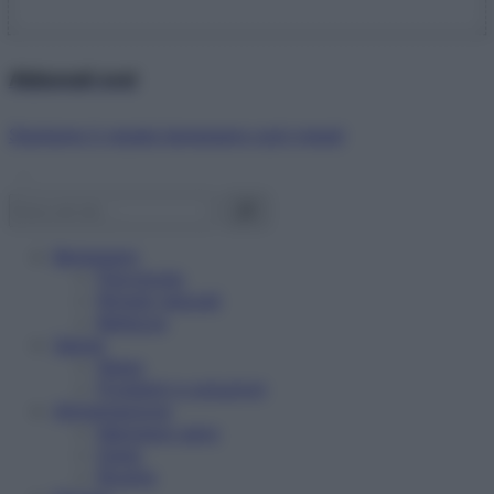
Abbonati ora!
Starbene ti regala benessere ogni mese!
Benessere
Psicologia
Rimedi naturali
Bellezza
Salute
News
Problemi e soluzioni
Alimentazione
Mangiare sano
Diete
Ricette