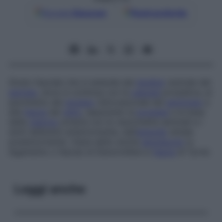
Google
Discover
Fonti preferite
Strato fasciale che si estende dal
tendine
centrale del
perineo
, dove si continua con la
capsula
prostatica, al
pavimento del
recesso
rettovescicale del
peritoneo
e
alla
fascia
del
retto
, separando la
prostata
e la base
della
vescica
urinaria con le vescichette seminali e i
dotti deferenti anteriormente, dall’
ampolla
rettale
posteriormente. Viene detto anche
aponeurosi
(o
legamento
o
fascia
)
di Denonvilliers
e
fascia
di Tyrrel
.
Leggi anche