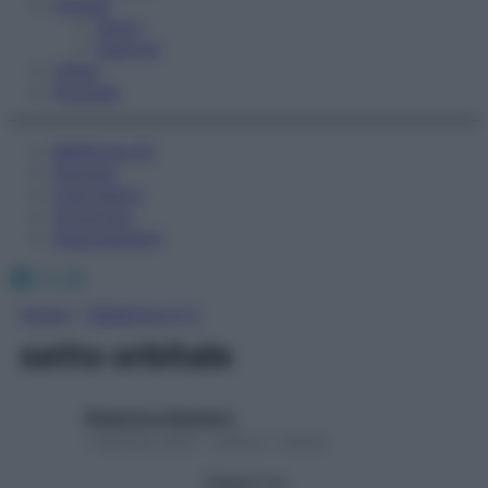
Fitness
Sport
Esercizi
Video
Podcast
Medicina AZ
Farmaci
Calcolatori
Oroscopo
Abbonamenti
Facebook
X
Instagram
Home
»
Medicina A-Z
setto orbitale
Redazione Starbene
1 Gennaio 2025 – Lettura 1 minuto
Seguici su