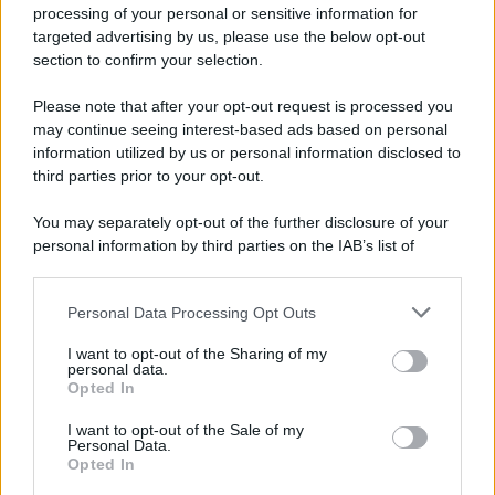
Privacy Policy
processing of your personal or sensitive information for
Cookie Policy
targeted advertising by us, please use the below opt-out
Note Legali
section to confirm your selection.
Preferenze Privacy
Please note that after your opt-out request is processed you
may continue seeing interest-based ads based on personal
information utilized by us or personal information disclosed to
third parties prior to your opt-out.
You may separately opt-out of the further disclosure of your
personal information by third parties on the IAB’s list of
downstream participants.
Personal Data Processing Opt Outs
This information may also be disclosed by us to third parties
on the IAB’s List of Downstream Participants that may further
I want to opt-out of the Sharing of my
disclose it to other third parties.
personal data.
Opted In
Please note that this website/app uses one or more Google
services and may gather and store information including but
I want to opt-out of the Sale of my
Personal Data.
not limited to your visit or usage behaviour. You may click to
Opted In
grant or deny consent to Google and its third-party tags to
use your data for below specified purposes in below Google