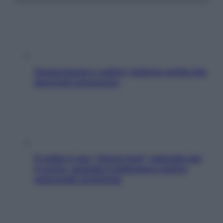
Grassi buoni e cattivi: tutta la verità che
dovresti conoscere
Il caldo è uno “stress test” naturale per
il cuore: quando il malessere estivo
nasconde un’aritmia