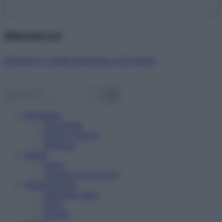
Abbonati ora!
Starbene ti regala benessere ogni mese!
Benessere
Psicologia
Rimedi naturali
Bellezza
Salute
News
Problemi e soluzioni
Alimentazione
Mangiare sano
Diete
Ricette