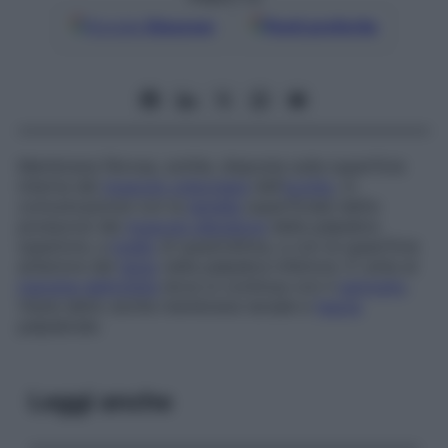
Google
Discover
Fonti preferite
Membrana fibrosa, sottile, disposta sulla superficie
interna del
muscolo orbicolare
dell’
occhio
, in
comunicazione con la
lamella
superficiale del­l’a­
poneurosi del
muscolo elevatore
della palpebra
superiore, a
livello
di quest’ultima, e con la superficie
anteriore del
tarso
nella palpebra inferiore. È unita al
margine dell’orbita
dove si continua con il
periostio
.
Viene detto anche
mem­brana tarsale
e
fascia
palpebrale
.
Leggi anche