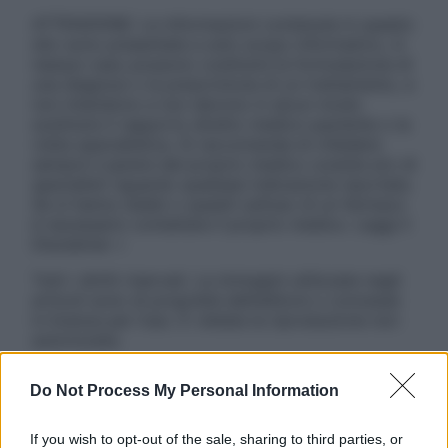
ATTENZIONE: Le informazioni contenute in questo
sito sono presentate a solo scopo informativo, in
nessun caso possono costituire la formulazione di
una diagnosi o la prescrizione di un trattamento, e
non intendono e non devono in alcun modo
sostituire il rapporto diretto medico-paziente o la
visita specialistica. Si raccomanda di chiedere
sempre il parere del proprio medico curante e/o di
specialisti riguardo qualsiasi indicazione riportata.
Se si hanno dubbi o quesiti sull’uso di un farmaco
è necessario contattare il proprio medico. Leggi il
Disclaimer »
Tutti i diritti riservati. Le immagini utilizzate negli
articoli sono di proprietà dell’editore o concesse
in licenza per l’uso. È vietata la riproduzione non
autorizzata.
Do Not Process My Personal Information
Informativa
If you wish to opt-out of the sale, sharing to third parties, or