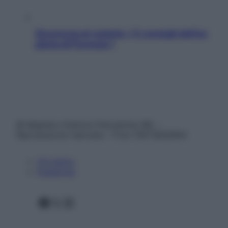
Sicurezza al volante: i 5 consigli dell’ex
pilota di Formula 1
© Belpietro Edizioni Periodiche SRL –
Riproduzione riservata – P.Iva 13673600964
Chi siamo
Pubblicità
Facebook
X
Instagram