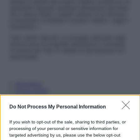
sempre il parere del proprio medico curante e/o di
specialisti riguardo qualsiasi indicazione riportata.
Se si hanno dubbi o quesiti sull’uso di un farmaco
è necessario contattare il proprio medico. Leggi il
Disclaimer »
Tutti i diritti riservati. Le immagini utilizzate negli
articoli sono di proprietà dell’editore o concesse
in licenza per l’uso. È vietata la riproduzione non
autorizzata.
Informativa
Privacy Policy
Cookie Policy
Note Legali
Do Not Process My Personal Information
Preferenze Privacy
If you wish to opt-out of the sale, sharing to third parties, or
processing of your personal or sensitive information for
targeted advertising by us, please use the below opt-out