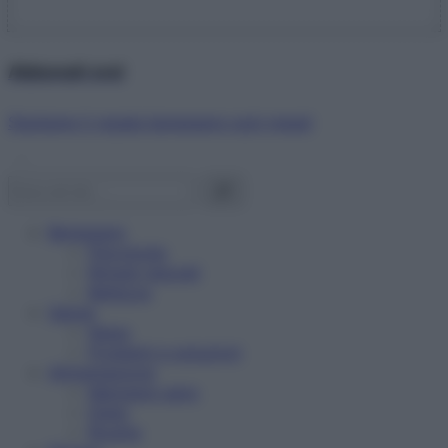
Abbonati ora!
Starbene ti regala benessere ogni mese!
Benessere
Psicologia
Rimedi naturali
Bellezza
Salute
News
Problemi e soluzioni
Alimentazione
Mangiare sano
Diete
Ricette