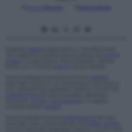
Google
Discover
Fonti preferite
Qualsiasi
malattia
degenerativa o demielinizzante
coinvolgente le colonne bianche laterali del
midollo
spinale
e in particolare i fasci piramidali, indicata
anche con il nome di
sclerosi
spinale laterale
.
Sclerosi laterale amiotrofica
Forma di
malattia
neuronale motoria le cui manifestazioni più precoci
sono abitualmente paraparesi spastica, dovuta alla
degenerazione
dei fasci piramidali, debolezza
muscolare,
atrofia
e
fascicolazione
. In seguito,
compare paralisi
bulbare
.
Sclerosi laterale primaria
Degenerazione
dei fasci
piramidali nella colonna laterale del
midollo spinale
,
che dà origine alla paraparesi spastica. La sua causa