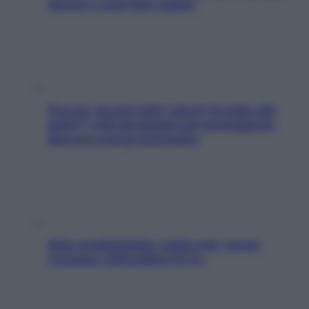
donne e cosa fare subito
Doccia, lavarsi tutti i giorni fa male alla
pelle? I miti da sfatare per proteggerla
davvero senza stressarla
Aria condizionata: usala così, senza
rischiare raffreddore & Co.