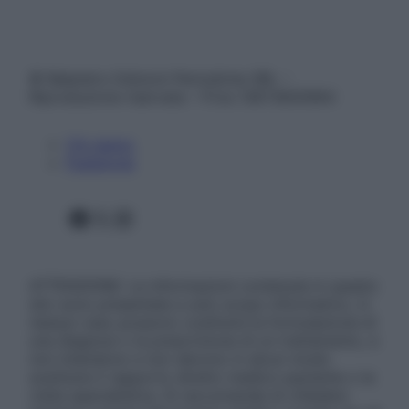
© Belpietro Edizioni Periodiche SRL –
Riproduzione riservata – P.Iva 13673600964
Chi siamo
Pubblicità
Facebook
X
Instagram
ATTENZIONE: Le informazioni contenute in questo
sito sono presentate a solo scopo informativo, in
nessun caso possono costituire la formulazione di
una diagnosi o la prescrizione di un trattamento, e
non intendono e non devono in alcun modo
sostituire il rapporto diretto medico-paziente o la
visita specialistica. Si raccomanda di chiedere