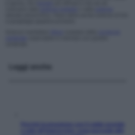
è ignota, ma l’
ipotesi
più diffusa è che sia da
ricercarsi nella
sclerosi multipla
o nella
sclerosi
laterale amiotrofica. Viene detta anche
sclerosi di Erb
e
paraplegia spastica primaria.
Sclerosi mantellare
Gliosi
nodulare della
corteccia
cerebrale
osservabile in individui con paralisi
cerebrale.
Leggi anche
Perché la pressione con il caldo scende
e sale all’improvviso: cosa succede alle