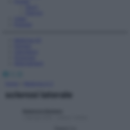
Fitness
Sport
Esercizi
Video
Podcast
Medicina AZ
Farmaci
Calcolatori
Oroscopo
Abbonamenti
Facebook
X
Instagram
Home
»
Medicina A-Z
sclerosi laterale
Redazione Starbene
1 Gennaio 2025 – Lettura 1 minuto
Seguici su