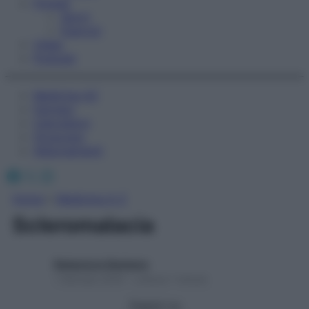
Fitness
Sport
Esercizi
Video
Podcast
Medicina AZ
Farmaci
Calcolatori
Oroscopo
Abbonamenti
Facebook
X
Instagram
Home
»
Medicina A-Z
Scleromalacia
Redazione Starbene
1 Gennaio 2025 – Lettura 1 minuto
Seguici su