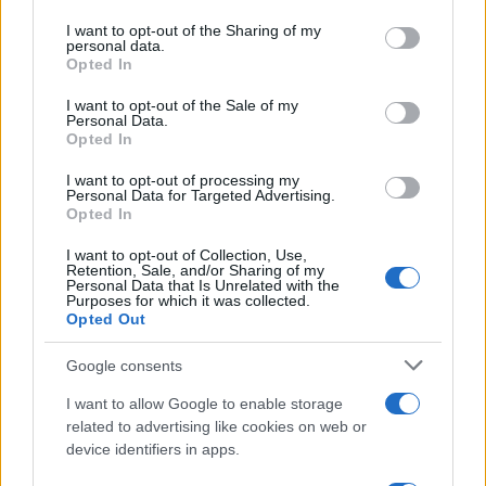
on the IAB’s List of Downstream Participants that may further
I want to opt-out of the Sharing of my
disclose it to other third parties.
personal data.
Opted In
Please note that this website/app uses one or more Google
services and may gather and store information including but
I want to opt-out of the Sale of my
Personal Data.
not limited to your visit or usage behaviour. You may click to
Opted In
grant or deny consent to Google and its third-party tags to
use your data for below specified purposes in below Google
I want to opt-out of processing my
consent section.
Personal Data for Targeted Advertising.
Opted In
I want to opt-out of Collection, Use,
Retention, Sale, and/or Sharing of my
Personal Data that Is Unrelated with the
Purposes for which it was collected.
Opted Out
Google consents
I want to allow Google to enable storage
related to advertising like cookies on web or
device identifiers in apps.