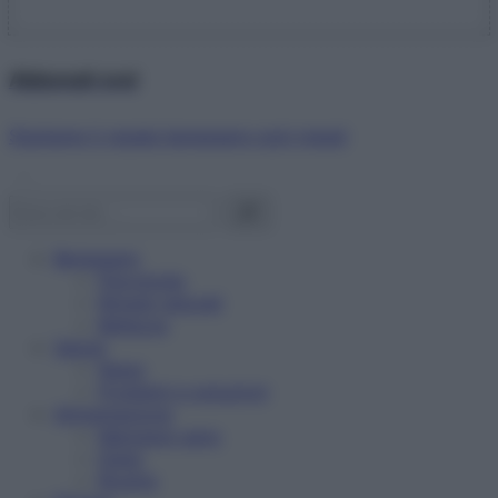
Abbonati ora!
Starbene ti regala benessere ogni mese!
Benessere
Psicologia
Rimedi naturali
Bellezza
Salute
News
Problemi e soluzioni
Alimentazione
Mangiare sano
Diete
Ricette