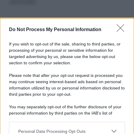
autorizzata.
Informativa
Do Not Process My Personal Information
Privacy Policy
Cookie Policy
If you wish to opt-out of the sale, sharing to third parties, or
Note Legali
processing of your personal or sensitive information for
Preferenze Privacy
targeted advertising by us, please use the below opt-out
section to confirm your selection.
Please note that after your opt-out request is processed you
may continue seeing interest-based ads based on personal
information utilized by us or personal information disclosed to
third parties prior to your opt-out.
You may separately opt-out of the further disclosure of your
personal information by third parties on the IAB’s list of
downstream participants.
Personal Data Processing Opt Outs
This information may also be disclosed by us to third parties