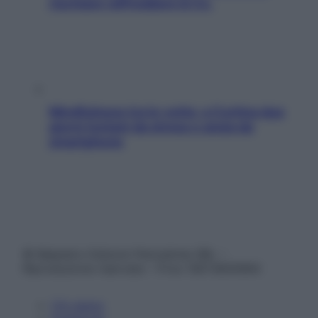
rischiare raffreddore & Co.
Mindfulness tra le vette: a Cortina due
giorni lontani da stress e ansia da
smartphone
© Belpietro Edizioni Periodiche SRL –
Riproduzione riservata – P.Iva 13673600964
Chi siamo