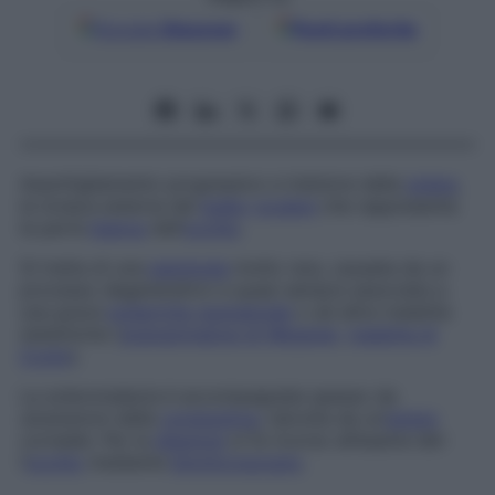
Google
Discover
Fonti preferite
Assottigliamento progressivo e indolore della
sclera
,
la tonaca esterna del
bulbo
oculare
che rappresenta
la parte
bianca
dell’
occhio
.
Si tratta di una
patologia
molto rara, causata da un
processo degenerativo e quasi sempre associata a
una grave
poliartrite reumatoide
o ad altre malattie
sistemiche (
granulomatosi di Wegener
,
malattia di
Crohn
).
La scleromalacia è accompagnata spesso da
ulcerazioni della
congiuntiva
, talvolta da un’
ulcera
corneale. Per la
diagnosi
si fa ricorso all’esame del­
l’
occhio
mediante
biomicroscopio
.