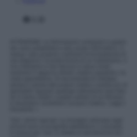
Pubblicità
Facebook
X
Instagram
ATTENZIONE: Le informazioni contenute in questo
sito sono presentate a solo scopo informativo, in
nessun caso possono costituire la formulazione di
una diagnosi o la prescrizione di un trattamento, e
non intendono e non devono in alcun modo
sostituire il rapporto diretto medico-paziente o la
visita specialistica. Si raccomanda di chiedere
sempre il parere del proprio medico curante e/o di
specialisti riguardo qualsiasi indicazione riportata.
Se si hanno dubbi o quesiti sull’uso di un farmaco
è necessario contattare il proprio medico. Leggi il
Disclaimer »
Tutti i diritti riservati. Le immagini utilizzate negli
articoli sono di proprietà dell’editore o concesse
in licenza per l’uso. È vietata la riproduzione non