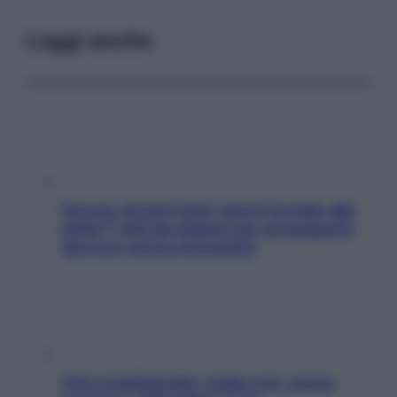
Leggi anche
Doccia, lavarsi tutti i giorni fa male alla
pelle? I miti da sfatare per proteggerla
davvero senza stressarla
Aria condizionata: usala così, senza