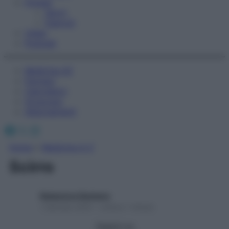
Fitness
Sport
Esercizi
Video
Podcast
Medicina AZ
Farmaci
Calcolatori
Oroscopo
Abbonamenti
Facebook
X
Instagram
Home
»
Medicina A-Z
Scirro
Redazione Starbene
1 Gennaio 2025 – Lettura 1 minuto
Seguici su