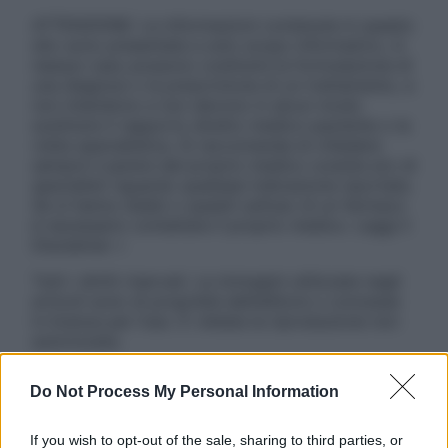
ATTENZIONE: Le informazioni contenute in questo
sito sono presentate a solo scopo informativo, in
nessun caso possono costituire la formulazione di
una diagnosi o la prescrizione di un trattamento, e
non intendono e non devono in alcun modo
sostituire il rapporto diretto medico-paziente o la
visita specialistica. Si raccomanda di chiedere
sempre il parere del proprio medico curante e/o di
specialisti riguardo qualsiasi indicazione riportata.
Se si hanno dubbi o quesiti sull’uso di un farmaco
è necessario contattare il proprio medico. Leggi il
Disclaimer »
Tutti i diritti riservati. Le immagini utilizzate negli
articoli sono di proprietà dell’editore o concesse
in licenza per l’uso. È vietata la riproduzione non
autorizzata.
Do Not Process My Personal Information
Informativa
If you wish to opt-out of the sale, sharing to third parties, or