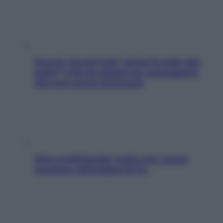
Doccia, lavarsi tutti i giorni fa male alla
pelle? I miti da sfatare per proteggerla
davvero senza stressarla
Aria condizionata: usala così, senza
rischiare raffreddore & Co.