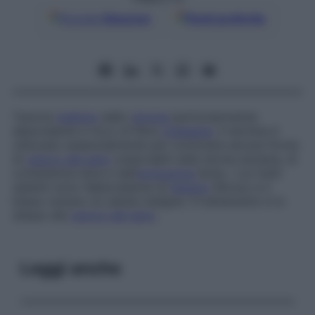
Google
Discover
Fonti preferite
Tumore
maligno
dallo
stroma
particolarmente
abbondante e ricco di fibre
collagene
. Il termine è
utilizzato essenzialmente per connotare alcune forme
di
cancro del seno
osservabili nella donna anziana, di
consistenza dura e dall’
evoluzione
lenta, i cui tratti
salienti sono l’abbondanza di
tessuto
fibroso e il
basso numero di cellule maligne. Il trattamento è lo
stesso del
cancro del seno
.
Leggi anche