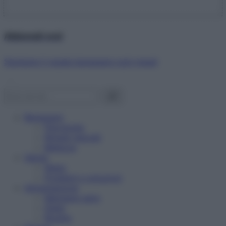
Abbonati ora!
Starbene ti regala benessere ogni mese!
Benessere
Psicologia
Rimedi naturali
Bellezza
Salute
News
Problemi e soluzioni
Alimentazione
Mangiare sano
Diete
Ricette