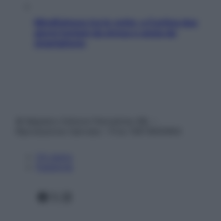
Mindfulness tra le vette: a Cortina due
giorni lontani da stress e ansia da
smartphone
© Belpietro Edizioni Periodiche SRL –
Riproduzione riservata – P.Iva 13673600964
Chi siamo
Pubblicità
Facebook
X
Instagram