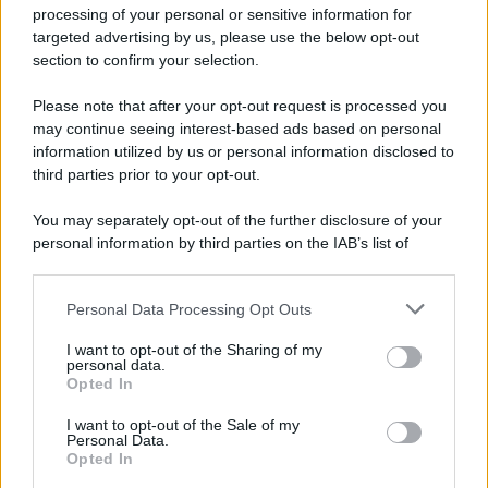
Privacy Policy
processing of your personal or sensitive information for
Cookie Policy
targeted advertising by us, please use the below opt-out
Note Legali
section to confirm your selection.
Preferenze Privacy
Please note that after your opt-out request is processed you
may continue seeing interest-based ads based on personal
information utilized by us or personal information disclosed to
third parties prior to your opt-out.
You may separately opt-out of the further disclosure of your
personal information by third parties on the IAB’s list of
downstream participants.
Personal Data Processing Opt Outs
This information may also be disclosed by us to third parties
on the IAB’s List of Downstream Participants that may further
I want to opt-out of the Sharing of my
disclose it to other third parties.
personal data.
Opted In
Please note that this website/app uses one or more Google
services and may gather and store information including but
I want to opt-out of the Sale of my
Personal Data.
not limited to your visit or usage behaviour. You may click to
Opted In
grant or deny consent to Google and its third-party tags to
use your data for below specified purposes in below Google