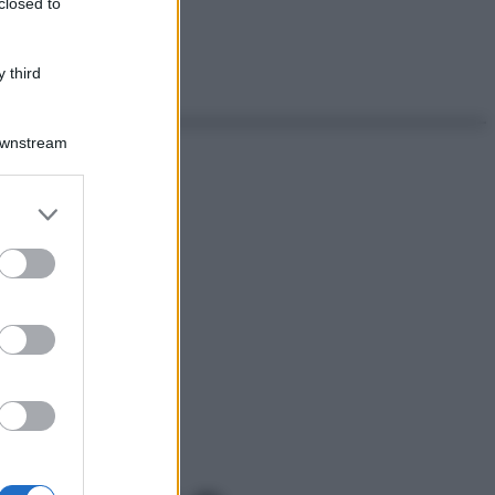
closed to
 third
Downstream
er and store
to grant or
ed purposes