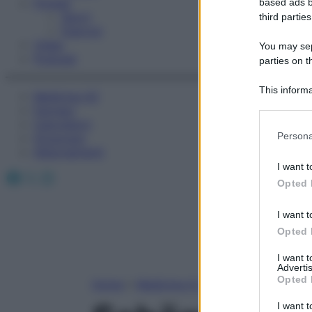
Fitness
based ads b
Sport
third parties
Esercizi
Video
You may sepa
Podcast
parties on t
This informa
Medicina AZ
Participants
Farmaci
Calcolatori
Please note
Persona
Oroscopo
information 
Abbonamenti
deny consent
I want t
Facebook
X
Instagram
in below Go
Opted 
I want t
Opted 
I want 
Advertis
Opted 
Home
»
Medicina A-Z
I want t