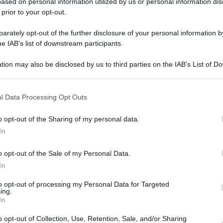
ased on personal information utilized by us or personal information dis
 prior to your opt-out.
rately opt-out of the further disclosure of your personal information by
he IAB’s list of downstream participants.
tion may also be disclosed by us to third parties on the IAB’s List of 
 that may further disclose it to other third parties.
 that this website/app uses one or more Google services and may gath
l Data Processing Opt Outs
including but not limited to your visit or usage behaviour. You may click 
 to Google and its third-party tags to use your data for below specifi
o opt-out of the Sharing of my personal data.
ogle consent section.
In
o opt-out of the Sale of my Personal Data.
In
to opt-out of processing my Personal Data for Targeted
ing.
In
o opt-out of Collection, Use, Retention, Sale, and/or Sharing