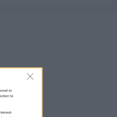
sonal or
ection to
nterest-