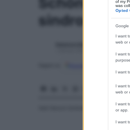
Schönlein-He
of my P
was col
Opted 
sindrome di
Google 
I want t
web or d
Redazione Starbene
1 Gennaio 2025 – Lettura 1 minuto
I want t
purpose
Google
Discover
Fon
Seguici su
I want 
I want t
web or d
I want t
Vedi
Henoch-Schönlein,
porpora
di
or app.
I want t