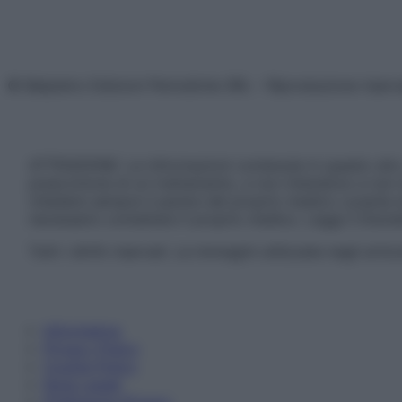
© Belpietro Edizioni Periodiche SRL – Riproduzione riser
ATTENZIONE: Le informazioni contenute in questo sito 
prescrizione di un trattamento, e non intendono e non 
chiedere sempre il parere del proprio medico curante e/o
necessario contattare il proprio medico. Leggi il Discl
Tutti i diritti riservati. Le immagini utilizzate negli ar
Informativa
Privacy Policy
Cookie Policy
Note Legali