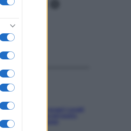
orpora o
ggi anche
Non solo Maldive: scopri i coralli
che si nascondono nel nostro
Mediterraneo (e come
proteggerli)