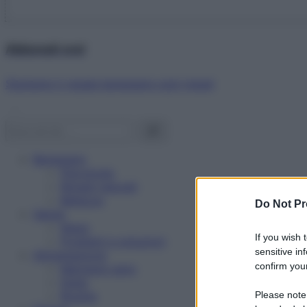
Abbonati ora!
Starbene ti regala benessere ogni mese!
Benessere
Psicologia
Rimedi naturali
Bellezza
Do Not Pr
Salute
News
If you wish 
Problemi e soluzioni
sensitive in
Alimentazione
confirm your
Mangiare sano
Diete
Ricette
Please note