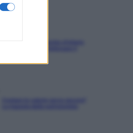
In menopausa il rischio d’infarto
aumenta: è ora di rinforzare il
cuore
Contare le calorie serve ancora?
La risposta della nutrizionista