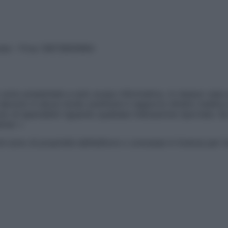
vata – P.Iva 13673600964
sono presentate a solo scopo informativo, in nessun caso p
devono in alcun modo sostituire il rapporto diretto medico-p
 di specialisti riguardo qualsiasi indicazione riportata. Se
aimer »
ticoli sono di proprietà dell’editore o concesse in licenza per 