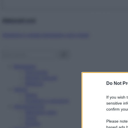
Abbonati ora!
Starbene ti regala benessere ogni mese!
Benessere
Psicologia
Rimedi naturali
Bellezza
Do Not Pr
Salute
News
If you wish 
Problemi e soluzioni
sensitive in
Alimentazione
confirm your
Mangiare sano
Diete
Please note
Ricette
based ads b