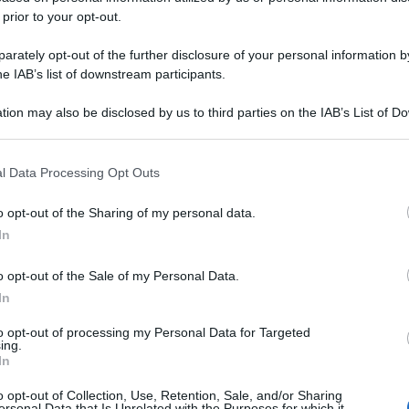
 prior to your opt-out.
rately opt-out of the further disclosure of your personal information by
he IAB’s list of downstream participants.
tion may also be disclosed by us to third parties on the IAB’s List of 
 that may further disclose it to other third parties.
 that this website/app uses one or more Google services and may gath
l Data Processing Opt Outs
including but not limited to your visit or usage behaviour. You may click 
 to Google and its third-party tags to use your data for below specifi
o opt-out of the Sharing of my personal data.
ogle consent section.
In
o opt-out of the Sale of my Personal Data.
In
to opt-out of processing my Personal Data for Targeted
ing.
In
o opt-out of Collection, Use, Retention, Sale, and/or Sharing
ersonal Data that Is Unrelated with the Purposes for which it