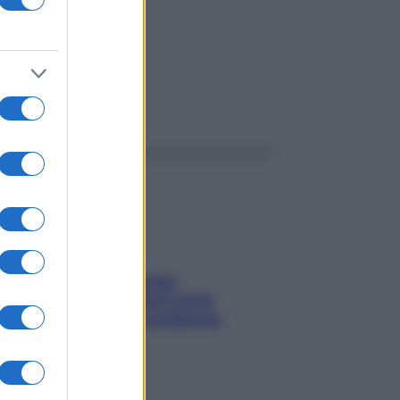
ggi anche
Capelli spezzati lungo
l’attaccatura? Scopri come
risolvere l’annoso problema