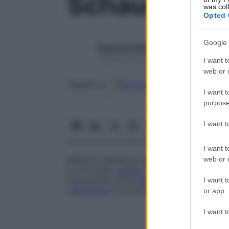
Schaumann ,
was col
Opted 
Google 
Redazione Starbene
1 Gennaio 2025 – Lettura 1 minuto
I want t
web or d
Google
Discover
Fon
Seguici su
I want t
purpose
I want 
I want t
Malattia sistemica caratterizzata dal­la pr
web or d
Le zone più
colpite
sono in
genere
linfon
nota anche come
sarcoidosi
di Schauman
I want t
L’
eziologia
è sconosciuta.
or app.
I want t