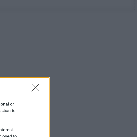
sonal or
ection to
nterest-
closed to