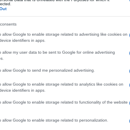
 sindrome di
lected.
Out
consents
Le
o allow Google to enable storage related to advertising like cookies on
evice identifiers in apps.
ti preferite
o allow my user data to be sent to Google for online advertising
s.
to allow Google to send me personalized advertising.
o allow Google to enable storage related to analytics like cookies on
esenza diffusa di granulomi in vari organi del corpo.
evice identifiers in apps.
odi,
fegato
,
epidermide
e
polmone
. La condizione
,
n
,
colpisce di solito gli adulti tra i 20 e i 30 anni.
o allow Google to enable storage related to functionality of the website
o allow Google to enable storage related to personalization.