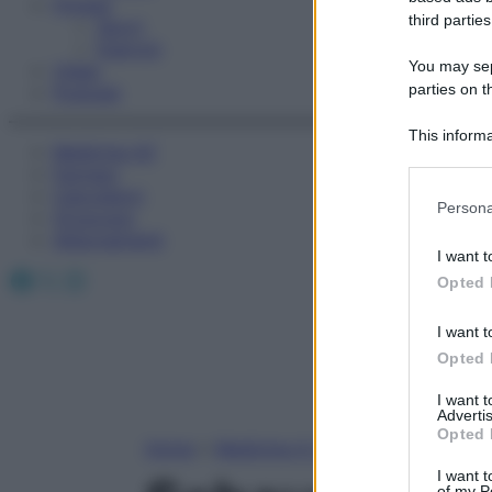
Fitness
third parties
Sport
Esercizi
You may sepa
Video
parties on t
Podcast
This informa
Medicina AZ
Participants
Farmaci
Calcolatori
Please note
Persona
Oroscopo
information 
Abbonamenti
deny consent
I want t
in below Go
Facebook
X
Instagram
Opted 
I want t
Opted 
I want 
Advertis
Opted 
Home
»
Medicina A-Z
I want t
of my P