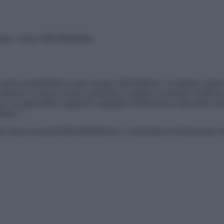
vata – P.Iva 13673600964
sono presentate a solo scopo informativo, in nessun caso p
devono in alcun modo sostituire il rapporto diretto medico-p
 di specialisti riguardo qualsiasi indicazione riportata. Se
aimer »
ticoli sono di proprietà dell’editore o concesse in licenza per 