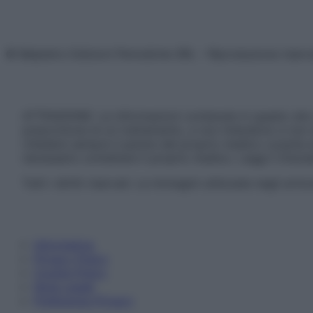
© Belpietro Edizioni Periodiche SRL – Riproduzione riser
ATTENZIONE: Le informazioni contenute in questo sito 
prescrizione di un trattamento, e non intendono e non 
chiedere sempre il parere del proprio medico curante e/o
necessario contattare il proprio medico. Leggi il Discl
Tutti i diritti riservati. Le immagini utilizzate negli ar
Informativa
Privacy Policy
Cookie Policy
Note Legali
Preferenze Privacy