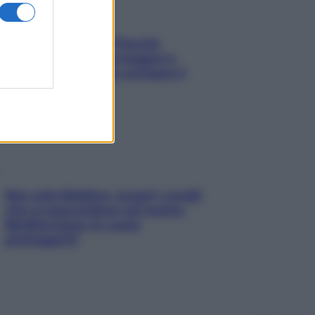
Fame dopo cena? Perché
succede e 6 snack leggeri e
appetitosi che non rovinano il
sonno
Non solo Maldive: scopri i coralli
che si nascondono nel nostro
Mediterraneo (e come
proteggerli)