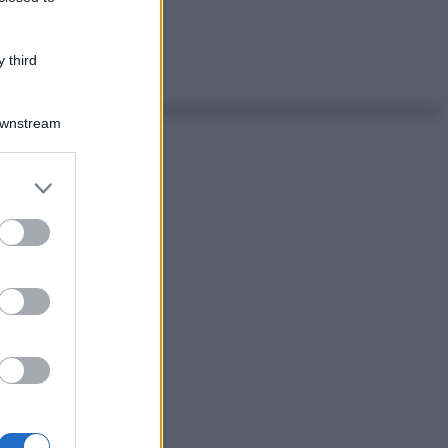
 third
Downstream
er and store
to grant or
ed purposes