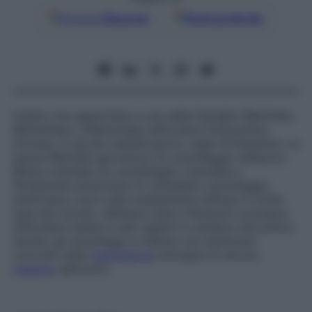
Google
Discover
Fonti preferite
Insetto che appartiene a una delle famiglie (
Blattidae
,
Blattellidae
o
Blaberidae
) dell’ordine
Dictyoptera
(incluse, in alcune classificazioni, negli
Orthoptera
). Le
specie
Blattella germanica
(lo scarafaggio tedesco),
Blatta orientalis
(lo scarafaggio orientale) e
Periplaneta americana
(il cosiddetto
scarafaggio
americano
) sono tutte ampiamente diffuse in molte
aree del mondo. Sebbene siano infestanti e possano
diffondere batteri e altri agenti in maniera meccanica
diretta, gli scarafaggi (o
blatte
) non sembrano
coinvolti nella
trasmissione
biologica di alcuna
malattia
dell’uomo.