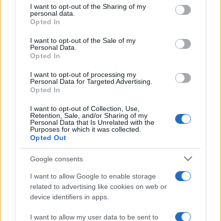
I want to opt-out of the Sharing of my
disclose it to other third parties.
personal data.
Opted In
Please note that this website/app uses one or more Google
services and may gather and store information including but
I want to opt-out of the Sale of my
Personal Data.
not limited to your visit or usage behaviour. You may click to
Opted In
grant or deny consent to Google and its third-party tags to
use your data for below specified purposes in below Google
I want to opt-out of processing my
consent section.
Personal Data for Targeted Advertising.
Opted In
I want to opt-out of Collection, Use,
Retention, Sale, and/or Sharing of my
Personal Data that Is Unrelated with the
Purposes for which it was collected.
Opted Out
Google consents
I want to allow Google to enable storage
related to advertising like cookies on web or
device identifiers in apps.
I want to allow my user data to be sent to