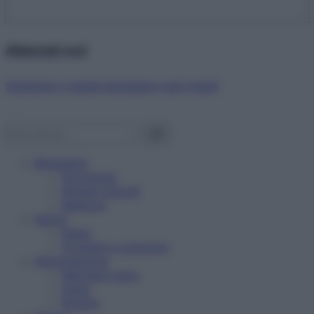
Abbonati ora!
Starbene ti regala benessere ogni mese!
Benessere
Psicologia
Rimedi naturali
Bellezza
Salute
News
Problemi e soluzioni
Alimentazione
Mangiare sano
Diete
Ricette