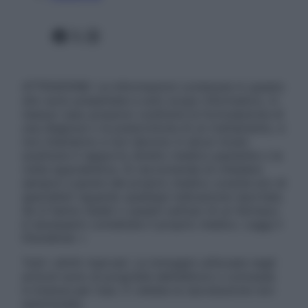
Facebook
X
Instagram
ATTENZIONE: Le informazioni contenute in questo
sito sono presentate a solo scopo informativo, in
nessun caso possono costituire la formulazione di
una diagnosi o la prescrizione di un trattamento, e
non intendono e non devono in alcun modo
sostituire il rapporto diretto medico-paziente o la
visita specialistica. Si raccomanda di chiedere
sempre il parere del proprio medico curante e/o di
specialisti riguardo qualsiasi indicazione riportata.
Se si hanno dubbi o quesiti sull’uso di un farmaco
è necessario contattare il proprio medico. Leggi il
Disclaimer »
Tutti i diritti riservati. Le immagini utilizzate negli
articoli sono di proprietà dell’editore o concesse
in licenza per l’uso. È vietata la riproduzione non
autorizzata.