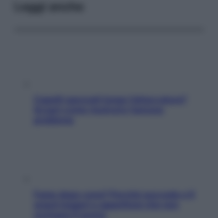
Leggi anche
Capelli spezzati lungo l’attaccatura?
Scopri come risolvere l’annoso
problema
Fame dopo cena? Perché succede e 6
snack leggeri e appetitosi che non
rovinano il sonno