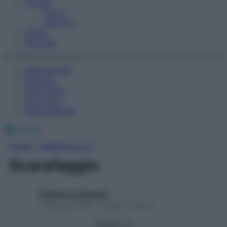
Fitness
Sport
Esercizi
Video
Podcast
Medicina AZ
Farmaci
Calcolatori
Oroscopo
Abbonamenti
Facebook
X
Instagram
Home
»
Medicina A-Z
Scarafaggio
Redazione Starbene
1 Gennaio 2025 – Lettura 1 minuto
Seguici su