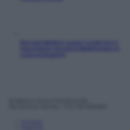
Non solo Maldive: scopri i coralli che si
nascondono nel nostro Mediterraneo (e
come proteggerli)
© Belpietro Edizioni Periodiche SRL –
Riproduzione riservata – P.Iva 13673600964
Chi siamo
Pubblicità