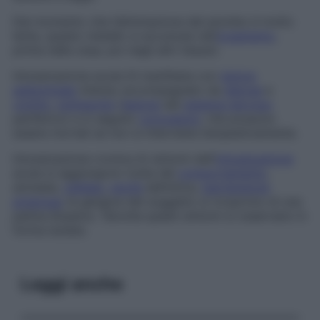
Dal momento che l’eliminazione del piombo è molto
lenta, questo metallo si accumula nell’
organismo
,
prima nelle ossa, poi negli altri tessuti.
Intossicazione acuta
Si manifesta con
dolore
addominale
intenso accompagnato da
diarrea
e
vomito
,
polineurite
(
lesione
del
sistema nervoso
periferico) e in seguito
convulsioni
, che possono
essere mortali se non si interviene tempestivamente.
Intossicazione cronica
Ai sintomi dell’
intossicazione
acuta si aggiungono turbe del
comportamento
,
amnesie,
cefalea
,
cecità
definitiva,
ipertensione
arteriosa
; le gengive del soggetto si ricoprono di una
patina bluastra. Talvolta questi sintomi si osservano in
forma isolata.
Leggi anche