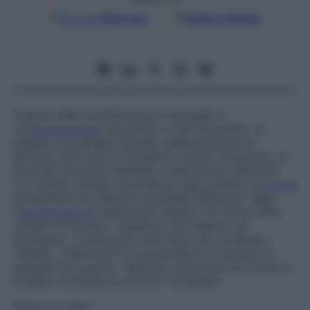
Google
Discover
Fonti preferite
Insieme delle manifestazioni imputabili a
un’
intossicazione
da piombo o sali di piombo. In
passato era spesso causato dall’assunzione di
alimenti acidi cotti in recipienti rivestiti di piombo, di
bevande alcoliche distillate in alambicchi realizzati
con questo metallo (procedura oggi vietata), di
acqua
proveniente da tubature piombate difettose.
Oggi
l’
intossicazione
colpisce più spesso chi lavora nelle
miniere di piombo, i saldatori, gli stagnini, gli
smaltatori, i restauratori che fanno uso di questo
metallo, i fabbricanti di accumulatori in piombo e i
garagisti (in quanto i depositi carboniosi dei motori a
scoppio contengono piombo tetraetile).
Sintomi e segni