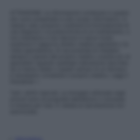
ATTENZIONE: Le informazioni contenute in questo
sito sono presentate a solo scopo informativo, in
nessun caso possono costituire la formulazione di
una diagnosi o la prescrizione di un trattamento, e
non intendono e non devono in alcun modo
sostituire il rapporto diretto medico-paziente o la
visita specialistica. Si raccomanda di chiedere
sempre il parere del proprio medico curante e/o di
specialisti riguardo qualsiasi indicazione riportata.
Se si hanno dubbi o quesiti sull’uso di un farmaco
è necessario contattare il proprio medico. Leggi il
Disclaimer »
Tutti i diritti riservati. Le immagini utilizzate negli
articoli sono di proprietà dell’editore o concesse
in licenza per l’uso. È vietata la riproduzione non
autorizzata.
Informativa