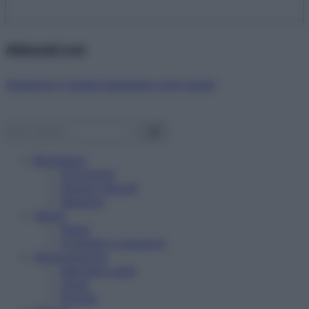
Abbonati ora!
Starbene ti regala benessere ogni mese!
Benessere
Psicologia
Rimedi naturali
Bellezza
Salute
News
Problemi e soluzioni
Alimentazione
Mangiare sano
Diete
Ricette