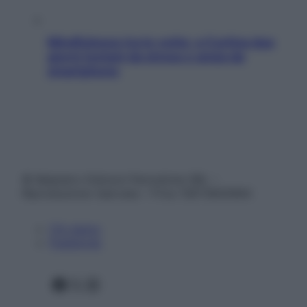
Mindfulness tra le vette: a Cortina due
giorni lontani da stress e ansia da
smartphone
© Belpietro Edizioni Periodiche SRL –
Riproduzione riservata – P.Iva 13673600964
Chi siamo
Pubblicità
Facebook
X
Instagram