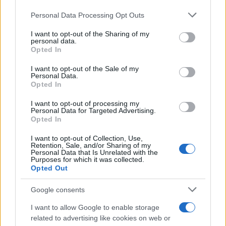
Personal Data Processing Opt Outs
This information may also be disclosed by us to third parties
on the IAB’s List of Downstream Participants that may further
I want to opt-out of the Sharing of my
disclose it to other third parties.
personal data.
Opted In
Please note that this website/app uses one or more Google
services and may gather and store information including but
I want to opt-out of the Sale of my
Personal Data.
not limited to your visit or usage behaviour. You may click to
Opted In
grant or deny consent to Google and its third-party tags to
use your data for below specified purposes in below Google
I want to opt-out of processing my
consent section.
Personal Data for Targeted Advertising.
Opted In
I want to opt-out of Collection, Use,
Retention, Sale, and/or Sharing of my
Personal Data that Is Unrelated with the
Purposes for which it was collected.
Opted Out
Google consents
I want to allow Google to enable storage
related to advertising like cookies on web or