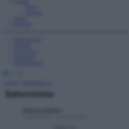
Fitness
Sport
Esercizi
Video
Podcast
Medicina AZ
Farmaci
Calcolatori
Oroscopo
Abbonamenti
Facebook
X
Instagram
Home
»
Medicina A-Z
Saturnismo
Redazione Starbene
1 Gennaio 2025 – Lettura 1 minuto
Seguici su