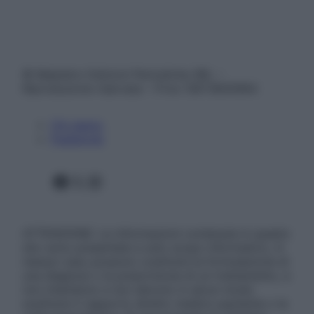
© Belpietro Edizioni Periodiche SRL –
Riproduzione riservata – P.Iva 13673600964
Chi siamo
Pubblicità
Facebook
X
Instagram
ATTENZIONE: Le informazioni contenute in questo
sito sono presentate a solo scopo informativo, in
nessun caso possono costituire la formulazione di
una diagnosi o la prescrizione di un trattamento, e
non intendono e non devono in alcun modo
sostituire il rapporto diretto medico-paziente o la