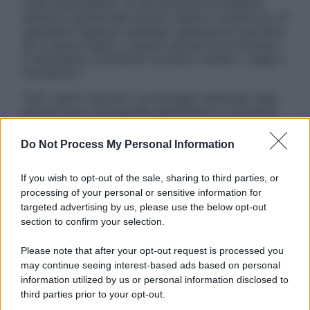
visita specialistica. Si raccomanda di chiedere
sempre il parere del proprio medico curante e/o di
specialisti riguardo qualsiasi indicazione riportata.
Se si hanno dubbi o quesiti sull’uso di un farmaco
è necessario contattare il proprio medico. Leggi il
Disclaimer »
Tutti i diritti riservati. Le immagini utilizzate negli
articoli sono di proprietà dell’editore o concesse
in licenza per l’uso. È vietata la riproduzione non
autorizzata.
Do Not Process My Personal Information
If you wish to opt-out of the sale, sharing to third parties, or
processing of your personal or sensitive information for
Informativa
targeted advertising by us, please use the below opt-out
Privacy Policy
section to confirm your selection.
Cookie Policy
Note Legali
Please note that after your opt-out request is processed you
Preferenze Privacy
may continue seeing interest-based ads based on personal
information utilized by us or personal information disclosed to
third parties prior to your opt-out.