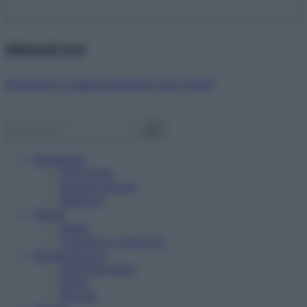
Abbonati ora!
Starbene ti regala benessere ogni mese!
Benessere
Psicologia
Rimedi naturali
Bellezza
Salute
News
Problemi e soluzioni
Alimentazione
Mangiare sano
Diete
Ricette