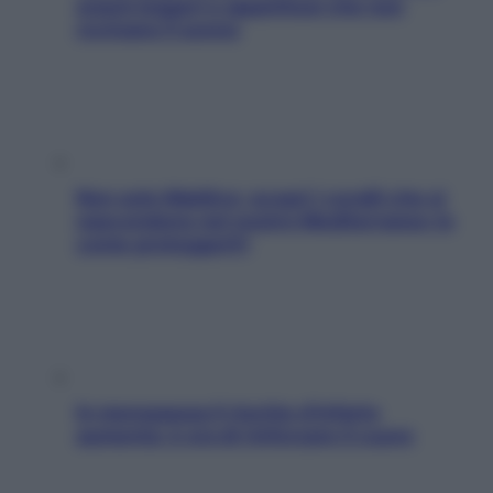
snack leggeri e appetitosi che non
rovinano il sonno
Non solo Maldive: scopri i coralli che si
nascondono nel nostro Mediterraneo (e
come proteggerli)
In menopausa il rischio d’infarto
aumenta: è ora di rinforzare il cuore