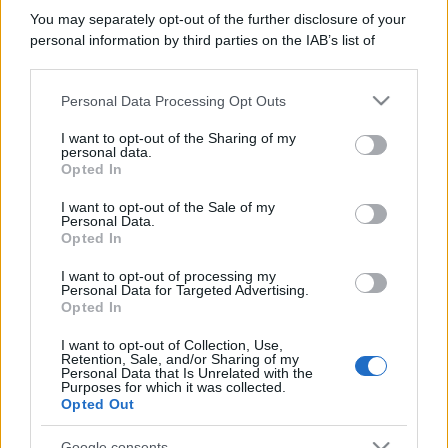
You may separately opt-out of the further disclosure of your
personal information by third parties on the IAB’s list of
downstream participants.
Personal Data Processing Opt Outs
This information may also be disclosed by us to third parties
on the IAB’s List of Downstream Participants that may further
I want to opt-out of the Sharing of my
disclose it to other third parties.
personal data.
Opted In
Please note that this website/app uses one or more Google
services and may gather and store information including but
I want to opt-out of the Sale of my
Personal Data.
not limited to your visit or usage behaviour. You may click to
Opted In
grant or deny consent to Google and its third-party tags to
use your data for below specified purposes in below Google
I want to opt-out of processing my
consent section.
Personal Data for Targeted Advertising.
Opted In
I want to opt-out of Collection, Use,
Retention, Sale, and/or Sharing of my
Personal Data that Is Unrelated with the
Purposes for which it was collected.
Opted Out
Google consents