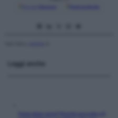
Google
Discover
Fonti preferite
Vedi Fabry,
malattia
di
Leggi anche
Fame dopo cena? Perché succede e 6