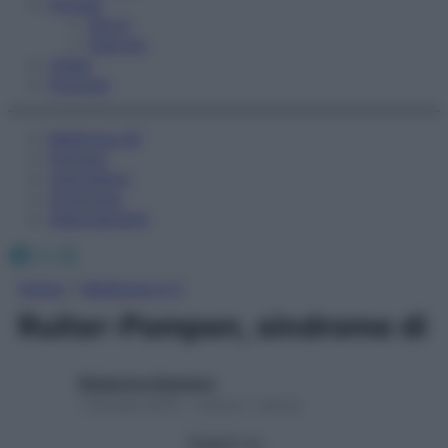
Fitness
Sport
Esercizi
Video
Podcast
Medicina AZ
Farmaci
Calcolatori
Oroscopo
Abbonamenti
Facebook
X
Instagram
Home
»
Medicina A-Z
Ruiter-Pompen, sindrome di
Redazione Starbene
1 Gennaio 2025 – Lettura 1 minuto
Seguici su