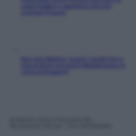
snack leggeri e appetitosi che non
rovinano il sonno
Non solo Maldive: scopri i coralli che si
nascondono nel nostro Mediterraneo (e
come proteggerli)
© Belpietro Edizioni Periodiche SRL –
Riproduzione riservata – P.Iva 13673600964