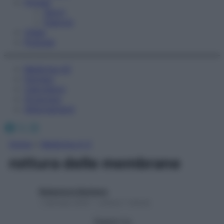
Fitness
Sport
Esercizi
Video
Podcast
Medicina AZ
Farmaci
Calcolatori
Oroscopo
Abbonamenti
Facebook
X
Instagram
Home
»
Medicina A-Z
rottura delle membrane
Redazione Starbene
1 Gennaio 2025 – Lettura 1 minuto
Seguici su