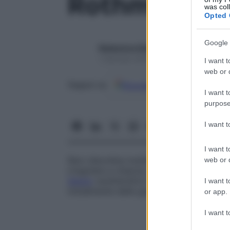
Rothmund-T
was col
Opted 
Google 
Redazione Starbene
1 Gennaio 2025 – Lettura 1 minuto
I want t
web or d
Google
Discover
Fon
Seguici su
I want t
purpose
I want 
I want t
Raro disordine multisistemico della prima
web or d
irregolare a chiazze,
cataratta giovanile
, 
Segno
caratteristico è lo sviluppo di poic
I want t
inizialmente delle guance, in seguito di
na
or app.
I want t