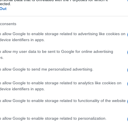
homson, sindrome
lected.
Out
consents
Le
o allow Google to enable storage related to advertising like cookies on
evice identifiers in apps.
ti preferite
o allow my user data to be sent to Google for online advertising
s.
to allow Google to send me personalized advertising.
o allow Google to enable storage related to analytics like cookies on
 infanzia caratterizzato da iperpigmentazione
evice identifiers in apps.
bassa statura, anomalie scheletriche e craniofacciali.
hilodermia (alterazioni nella
pigmentazione
) a
livello
o allow Google to enable storage related to functionality of the website
tiche
e
arti
, con
estensione
variabile
.
o allow Google to enable storage related to personalization.