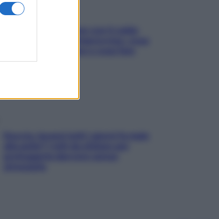
Perché la pressione con il caldo
scende e sale all’improvviso: cosa
succede alle donne e cosa fare
subito
Doccia, lavarsi tutti i giorni fa male
alla pelle? I miti da sfatare per
proteggerla davvero senza
stressarla