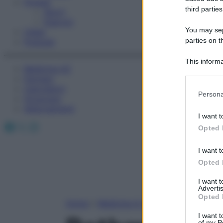
Fitness
third parties
Sport
Esercizi
You may sepa
Video
parties on t
Podcast
This informa
Medicina AZ
Participants
Farmaci
Calcolatori
Please note
Persona
Oroscopo
information 
Abbonamenti
deny consent
I want t
in below Go
Facebook
X
Instagram
Opted 
I want t
Opted 
I want 
Advertis
Opted 
Home
»
Medicina A-Z
I want t
of my P