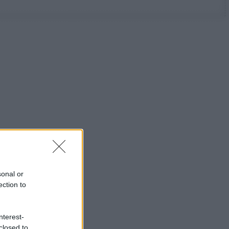
sonal or
ection to
nterest-
closed to