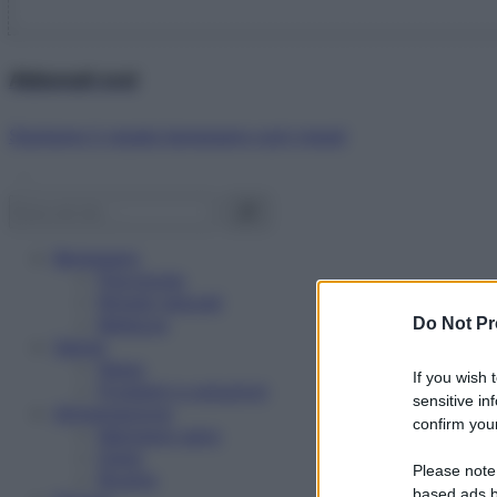
Abbonati ora!
Starbene ti regala benessere ogni mese!
Benessere
Psicologia
Rimedi naturali
Bellezza
Do Not Pr
Salute
News
If you wish 
Problemi e soluzioni
sensitive in
Alimentazione
confirm your
Mangiare sano
Diete
Please note
Ricette
based ads b