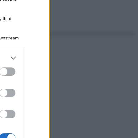
 third
Downstream
er and store
to grant or
ed purposes