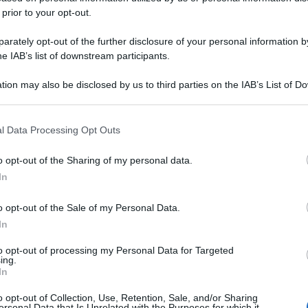
 prior to your opt-out.
rately opt-out of the further disclosure of your personal information by
he IAB’s list of downstream participants.
tion may also be disclosed by us to third parties on the IAB’s List of 
 that may further disclose it to other third parties.
 that this website/app uses one or more Google services and may gath
l Data Processing Opt Outs
including but not limited to your visit or usage behaviour. You may click 
 to Google and its third-party tags to use your data for below specifi
o opt-out of the Sharing of my personal data.
ogle consent section.
In
o opt-out of the Sale of my Personal Data.
In
to opt-out of processing my Personal Data for Targeted
ing.
In
o opt-out of Collection, Use, Retention, Sale, and/or Sharing
ersonal Data that Is Unrelated with the Purposes for which it