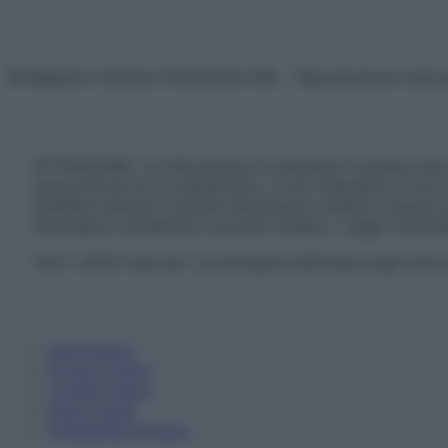
© Belpietro Edizioni Periodiche SRL – Riproduzione riser
ATTENZIONE: Le informazioni contenute in questo sito 
prescrizione di un trattamento, e non intendono e non 
chiedere sempre il parere del proprio medico curante e/o
necessario contattare il proprio medico. Leggi il Discl
Tutti i diritti riservati. Le immagini utilizzate negli ar
Informativa
Privacy Policy
Cookie Policy
Note Legali
Preferenze Privacy