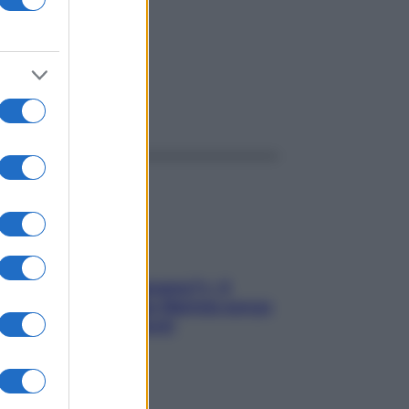
 di
ggi anche
«Oggi che se magnamo?»: 4
ricette facili di Max Mariola senza
pesare gli ingredienti