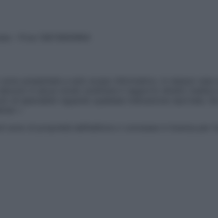
vata – P.Iva 13673600964
sono presentate a solo scopo informativo, in nessun caso p
devono in alcun modo sostituire il rapporto diretto medico-p
 di specialisti riguardo qualsiasi indicazione riportata. Se
aimer »
ticoli sono di proprietà dell’editore o concesse in licenza per 