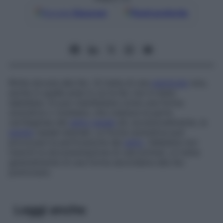
Google
Discover
Fonti preferite
Rinite dovuta alla tbc. Si tratta di una
patologia
rara,
anche in quelle aree in cui la tbc non è stata
debellata. Si può manifestare come una forma
ulcerativa o nodulare, che colpisce la parte
cartilaginea del
setto nasale
ed, eccezionalmente, la
parete
nasale laterale. La forma ulcerativa può
provocare la perforazione del
setto
. Sebbene non
manchi la documentazione di casi primari, si tratta
generalmente di una forma secondaria alla tbc
polmonare.
Leggi anche