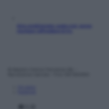
Aria condizionata: usala così, senza
rischiare raffreddore & Co.
© Belpietro Edizioni Periodiche SRL –
Riproduzione riservata – P.Iva 13673600964
Chi siamo
Pubblicità
Facebook
X
Instagram