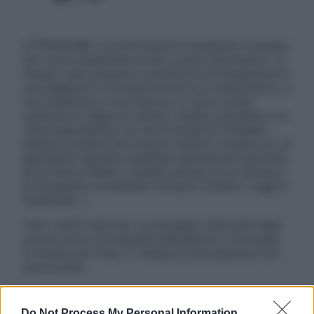
ATTENZIONE: Le informazioni contenute in questo
sito sono presentate a solo scopo informativo, in
nessun caso possono costituire la formulazione di
una diagnosi o la prescrizione di un trattamento, e
non intendono e non devono in alcun modo
sostituire il rapporto diretto medico-paziente o la
visita specialistica. Si raccomanda di chiedere
sempre il parere del proprio medico curante e/o di
specialisti riguardo qualsiasi indicazione riportata.
Se si hanno dubbi o quesiti sull’uso di un farmaco
è necessario contattare il proprio medico. Leggi il
Disclaimer »
Tutti i diritti riservati. Le immagini utilizzate negli
articoli sono di proprietà dell’editore o concesse
in licenza per l’uso. È vietata la riproduzione non
autorizzata.
Do Not Process My Personal Information