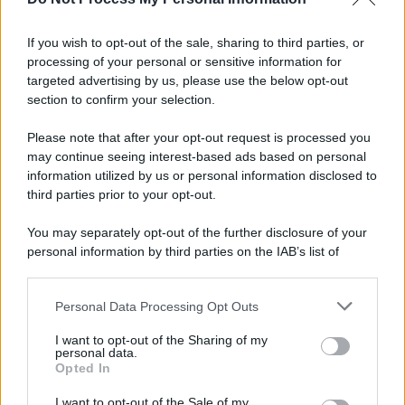
Informativa
Privacy Policy
If you wish to opt-out of the sale, sharing to third parties, or
Cookie Policy
processing of your personal or sensitive information for
Note Legali
targeted advertising by us, please use the below opt-out
Preferenze Privacy
section to confirm your selection.
Please note that after your opt-out request is processed you
may continue seeing interest-based ads based on personal
information utilized by us or personal information disclosed to
third parties prior to your opt-out.
You may separately opt-out of the further disclosure of your
personal information by third parties on the IAB’s list of
downstream participants.
Personal Data Processing Opt Outs
This information may also be disclosed by us to third parties
on the IAB’s List of Downstream Participants that may further
I want to opt-out of the Sharing of my
disclose it to other third parties.
personal data.
Opted In
Please note that this website/app uses one or more Google
services and may gather and store information including but
I want to opt-out of the Sale of my