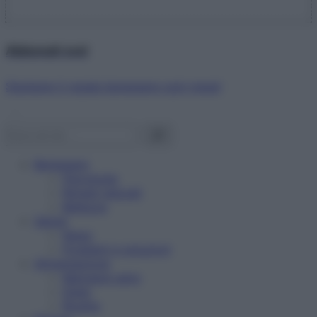
Abbonati ora!
Starbene ti regala benessere ogni mese!
Benessere
Psicologia
Rimedi naturali
Bellezza
Salute
News
Problemi e soluzioni
Alimentazione
Mangiare sano
Diete
Ricette