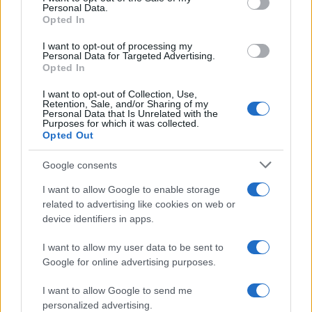
Personal Data.
not limited to your visit or usage behaviour. You may click to
Opted In
grant or deny consent to Google and its third-party tags to
use your data for below specified purposes in below Google
I want to opt-out of processing my
consent section.
Personal Data for Targeted Advertising.
Opted In
I want to opt-out of Collection, Use,
Retention, Sale, and/or Sharing of my
Personal Data that Is Unrelated with the
Purposes for which it was collected.
Opted Out
Google consents
I want to allow Google to enable storage
related to advertising like cookies on web or
device identifiers in apps.
I want to allow my user data to be sent to
Google for online advertising purposes.
I want to allow Google to send me
personalized advertising.