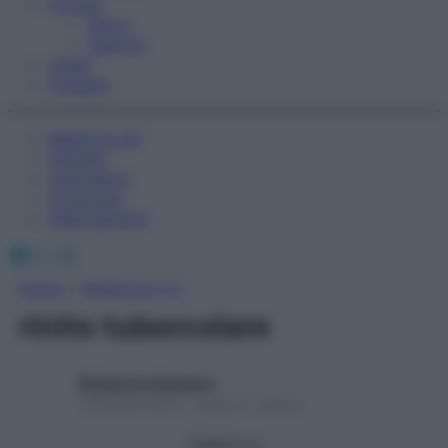
Fitness
Sport
Esercizi
Video
Podcast
Medicina AZ
Farmaci
Calcolatori
Oroscopo
Abbonamenti
Facebook
X
Instagram
Home
»
Medicina A-Z
rinite tubercolare
Redazione Starbene
1 Gennaio 2025 – Lettura 1 minuto
Seguici su