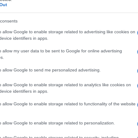
ia automatica
Out
consents
o allow Google to enable storage related to advertising like cookies on
Le
evice identifiers in apps.
ti preferite
o allow my user data to be sent to Google for online advertising
s.
to allow Google to send me personalized advertising.
o allow Google to enable storage related to analytics like cookies on
evice identifiers in apps.
uce da parte dell’
occhio
. La rifrattometria
e anomalie della rifrazione (
miopia
,
ipermetropia
,
o allow Google to enable storage related to functionality of the website
io detto rifrattometro automatico, su cui il paziente
n
occhio
vengono effettuate tre misurazioni
utare la rifrazione sferica (sempre uguale, qualunque
o allow Google to enable storage related to personalization.
 caso di
miopia
e
ipermetropia
, e la rifrazione cilindrica
lare
), che risulta alterata in caso di
astigmatismo
.
o allow Google to enable storage related to security, including