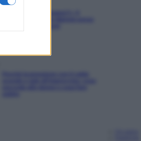
«Oggi che se magnamo?»: 4
ricette facili di Max Mariola senza
pesare gli ingredienti
Perché la pressione con il caldo
scende e sale all’improvviso: cosa
succede alle donne e cosa fare
subito
Chi siamo
Pubblicità