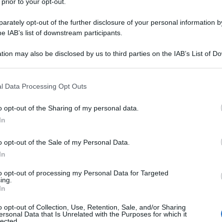
 prior to your opt-out.
rately opt-out of the further disclosure of your personal information by
he IAB’s list of downstream participants.
tion may also be disclosed by us to third parties on the IAB’s List of 
 that may further disclose it to other third parties.
 that this website/app uses one or more Google services and may gath
l Data Processing Opt Outs
including but not limited to your visit or usage behaviour. You may click 
 to Google and its third-party tags to use your data for below specifi
o opt-out of the Sharing of my personal data.
ogle consent section.
In
o opt-out of the Sale of my Personal Data.
In
to opt-out of processing my Personal Data for Targeted
ing.
In
o opt-out of Collection, Use, Retention, Sale, and/or Sharing
ersonal Data that Is Unrelated with the Purposes for which it
lected.