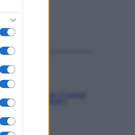
ggi anche
Sicurezza al volante: i 5 consigli
dell’ex pilota di Formula 1