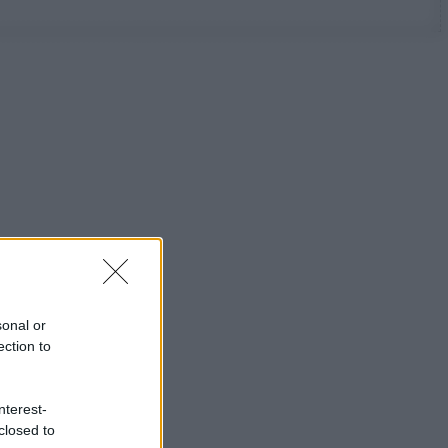
sonal or
ection to
nterest-
closed to