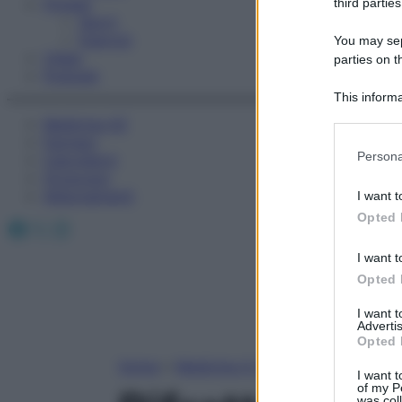
Fitness
third parties
Sport
Esercizi
You may sepa
Video
parties on t
Podcast
This informa
Participants
Medicina AZ
Farmaci
Please note
Persona
Calcolatori
information 
Oroscopo
deny consent
Abbonamenti
I want t
in below Go
Opted 
Facebook
X
Instagram
I want t
Opted 
I want 
Advertis
Opted 
Home
»
Medicina A-Z
I want t
of my P
was col