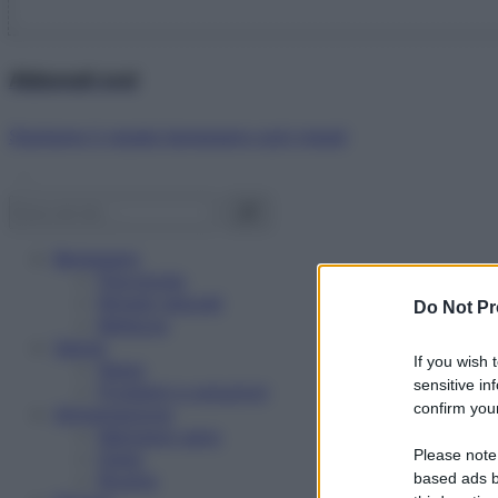
Abbonati ora!
Starbene ti regala benessere ogni mese!
Benessere
Psicologia
Rimedi naturali
Do Not Pr
Bellezza
Salute
If you wish 
News
sensitive in
Problemi e soluzioni
confirm your
Alimentazione
Mangiare sano
Please note
Diete
Ricette
based ads b