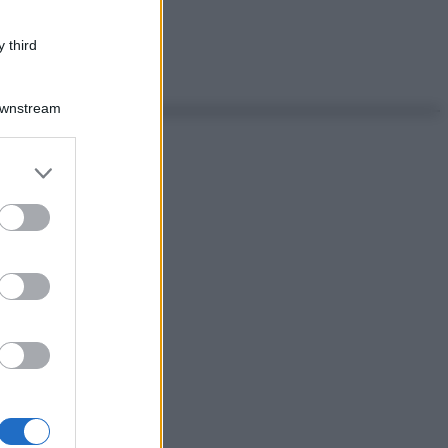
 third
Downstream
er and store
to grant or
ed purposes