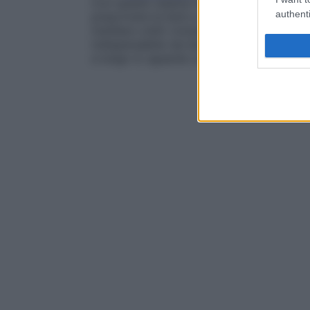
Con questo esame l’oftalmologo misura a
authenti
prescrivere le lenti a
contatto
più opportun
instillare colliri cicloplegici (che eliminano
indispensabile nei bambini piccoli, che ha
a lungo lo sguardo su un punto lontano.