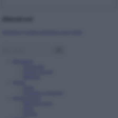
Abbonati ora!
Starbene ti regala benessere ogni mese!
Benessere
Psicologia
Rimedi naturali
Bellezza
Salute
News
Problemi e soluzioni
Alimentazione
Mangiare sano
Diete
Ricette