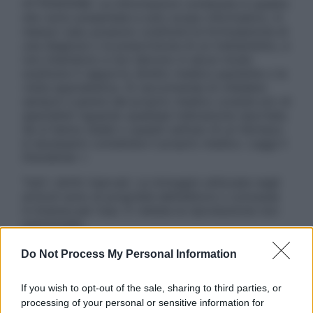
ATTENZIONE: Le informazioni contenute in questo
sito sono presentate a solo scopo informativo, in
nessun caso possono costituire la formulazione di
una diagnosi o la prescrizione di un trattamento, e
non intendono e non devono in alcun modo
sostituire il rapporto diretto medico-paziente o la
visita specialistica. Si raccomanda di chiedere
sempre il parere del proprio medico curante e/o di
specialisti riguardo qualsiasi indicazione riportata.
Se si hanno dubbi o quesiti sull’uso di un farmaco
è necessario contattare il proprio medico. Leggi il
Disclaimer »
Tutti i diritti riservati. Le immagini utilizzate negli
articoli sono di proprietà dell’editore o concesse
in licenza per l’uso. È vietata la riproduzione non
autorizzata.
Do Not Process My Personal Information
Informativa
If you wish to opt-out of the sale, sharing to third parties, or
Privacy Policy
processing of your personal or sensitive information for