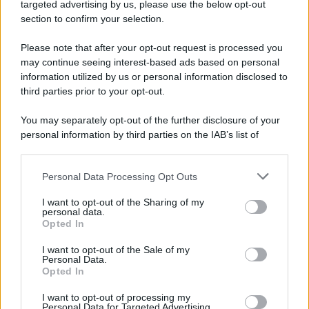
Cookie Policy
targeted advertising by us, please use the below opt-out
Note Legali
section to confirm your selection.
Preferenze Privacy
Please note that after your opt-out request is processed you
may continue seeing interest-based ads based on personal
information utilized by us or personal information disclosed to
third parties prior to your opt-out.
You may separately opt-out of the further disclosure of your
personal information by third parties on the IAB’s list of
downstream participants.
Personal Data Processing Opt Outs
This information may also be disclosed by us to third parties
on the IAB’s List of Downstream Participants that may further
I want to opt-out of the Sharing of my
disclose it to other third parties.
personal data.
Opted In
Please note that this website/app uses one or more Google
services and may gather and store information including but
I want to opt-out of the Sale of my
Personal Data.
not limited to your visit or usage behaviour. You may click to
Opted In
grant or deny consent to Google and its third-party tags to
use your data for below specified purposes in below Google
I want to opt-out of processing my
consent section.
Personal Data for Targeted Advertising.