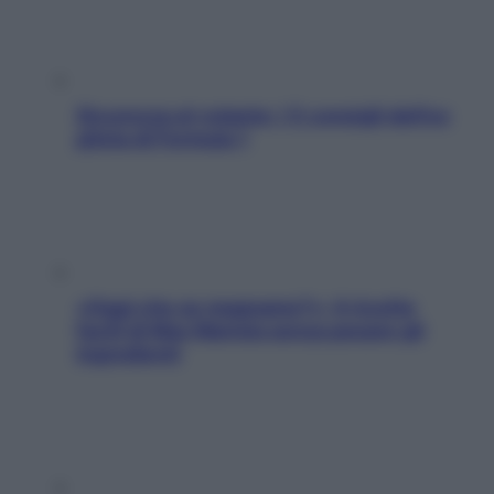
Sicurezza al volante: i 5 consigli dell’ex
pilota di Formula 1
«Oggi che se magnamo?»: 4 ricette
facili di Max Mariola senza pesare gli
ingredienti