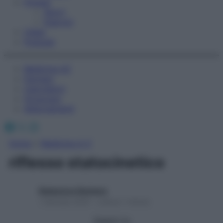
Fitness
Sport
Esercizi
Video
Podcast
Medicina AZ
Farmaci
Calcolatori
Oroscopo
Abbonamenti
Facebook
X
Instagram
Home
»
Medicina A-Z
riflesso statocinetico
Redazione Starbene
1 Gennaio 2025 – Lettura 1 minuto
Seguici su