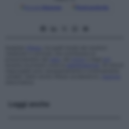
Google
Discover
Fonti preferite
Qualsiasi
riflesso
, tra quelli iniziati dai recettori
vestibolari e cervicali, che contribuisce al
posizionamento del
capo
, del
tronco
e degli
arti
durante movimenti come la
deambulazione
. Gli stimoli
responsabili sono necessariamente e continuamente
variabili. Detto anche
riflesso acceleratorio,
reazione
statocinetica.
Leggi anche