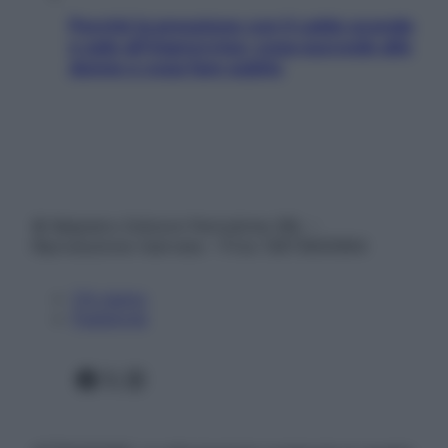
Perché la pressione con il caldo scende
e sale all’improvviso: cosa succede alle
donne e cosa fare subito
© Belpietro Edizioni Periodiche SRL –
Riproduzione riservata – P.Iva 13673600964
Chi siamo
Pubblicità
Facebook
X
Instagram