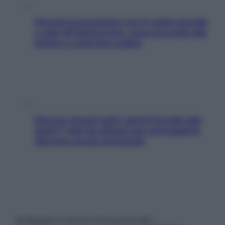
Perché la pressione con il caldo scende
e sale all’improvviso: cosa succede alle
donne e cosa fare subito
Doccia, lavarsi tutti i giorni fa male alla
pelle? I miti da sfatare per proteggerla
davvero senza stressarla
© Belpietro Edizioni Periodiche SRL –