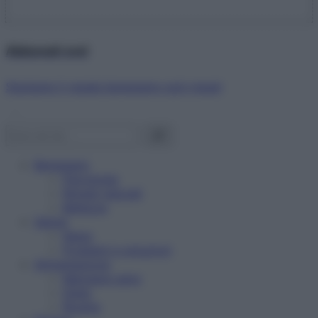
Abbonati ora!
Starbene ti regala benessere ogni mese!
Benessere
Psicologia
Rimedi naturali
Bellezza
Salute
News
Problemi e soluzioni
Alimentazione
Mangiare sano
Diete
Ricette