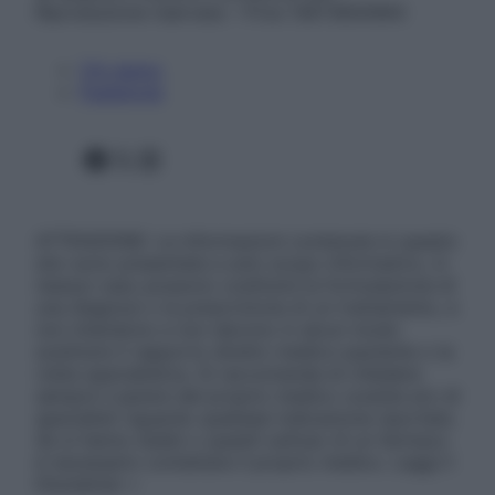
Riproduzione riservata – P.Iva 13673600964
Chi siamo
Pubblicità
Facebook
X
Instagram
ATTENZIONE: Le informazioni contenute in questo
sito sono presentate a solo scopo informativo, in
nessun caso possono costituire la formulazione di
una diagnosi o la prescrizione di un trattamento, e
non intendono e non devono in alcun modo
sostituire il rapporto diretto medico-paziente o la
visita specialistica. Si raccomanda di chiedere
sempre il parere del proprio medico curante e/o di
specialisti riguardo qualsiasi indicazione riportata.
Se si hanno dubbi o quesiti sull’uso di un farmaco
è necessario contattare il proprio medico. Leggi il
Disclaimer »