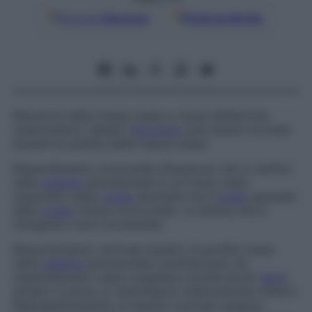
Google
Discover
Fonti preferite
Riduzione della massa ossea a causa dell’attività
osteoclastica. Questo
fenomeno
può essere normale
durante la perdita della massa ossea.
Riassorbimento orizzontale
Situazione che si verifica
nella
malattia
periodontale in cui l’osso viene
riassorbito dalla
cresta
alveolare ma il
livello
generale
della
cresta
rimane orizzontale. Le tasche che si
sviluppano sono sovraossee.
Riassorbimento verticale
Quadro di perdita ossea
nella
malattia
periodontale caratterizzato da
riassorbimento osseo irregolare, poiché alcuni
denti
,
almeno in parte, si mantengono relativamente indenni.
Radiograficamente, le fessure verticali vengono