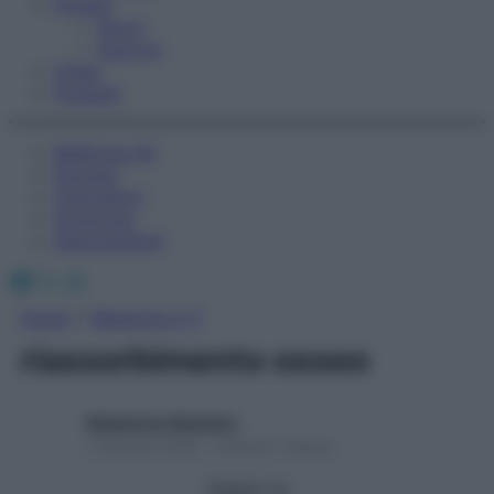
Fitness
Sport
Esercizi
Video
Podcast
Medicina AZ
Farmaci
Calcolatori
Oroscopo
Abbonamenti
Facebook
X
Instagram
Home
»
Medicina A-Z
riassorbimento osseo
Redazione Starbene
1 Gennaio 2025 – Lettura 1 minuto
Seguici su