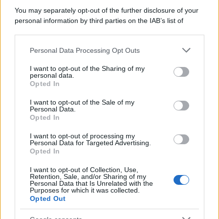
You may separately opt-out of the further disclosure of your
personal information by third parties on the IAB’s list of
downstream participants.
Personal Data Processing Opt Outs
This information may also be disclosed by us to third parties
on the IAB’s List of Downstream Participants that may further
I want to opt-out of the Sharing of my
disclose it to other third parties.
personal data.
Opted In
Please note that this website/app uses one or more Google
services and may gather and store information including but
I want to opt-out of the Sale of my
Personal Data.
not limited to your visit or usage behaviour. You may click to
Opted In
grant or deny consent to Google and its third-party tags to
use your data for below specified purposes in below Google
I want to opt-out of processing my
consent section.
Personal Data for Targeted Advertising.
Opted In
I want to opt-out of Collection, Use,
Retention, Sale, and/or Sharing of my
Personal Data that Is Unrelated with the
Purposes for which it was collected.
Opted Out