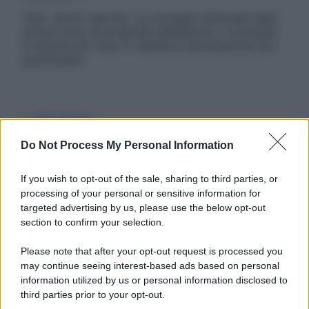
Tutti i diritti riservati. Le immagini utilizzate negli
articoli sono di proprietà dell’editore o concesse
in licenza per l’uso. È vietata la riproduzione non
autorizzata.
Informativa
Privacy Policy
Do Not Process My Personal Information
Cookie Policy
Note Legali
Preferenze Privacy
If you wish to opt-out of the sale, sharing to third parties, or
processing of your personal or sensitive information for
targeted advertising by us, please use the below opt-out
section to confirm your selection.
Please note that after your opt-out request is processed you
may continue seeing interest-based ads based on personal
information utilized by us or personal information disclosed to
third parties prior to your opt-out.