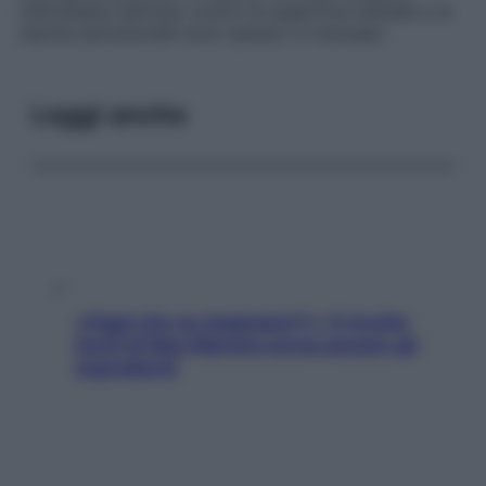
individuate nell’osso contro la superficie tendale e le
tasche periodontali sono spesso in traossee.
Leggi anche
«Oggi che se magnamo?»: 4 ricette
facili di Max Mariola senza pesare gli
ingredienti