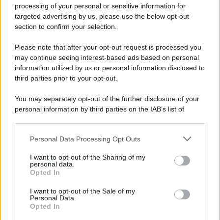
Privacy Policy
processing of your personal or sensitive information for
Cookie Policy
targeted advertising by us, please use the below opt-out
Note Legali
section to confirm your selection.
Preferenze Privacy
Please note that after your opt-out request is processed you
may continue seeing interest-based ads based on personal
information utilized by us or personal information disclosed to
third parties prior to your opt-out.
You may separately opt-out of the further disclosure of your
personal information by third parties on the IAB’s list of
downstream participants.
Personal Data Processing Opt Outs
This information may also be disclosed by us to third parties
on the IAB’s List of Downstream Participants that may further
I want to opt-out of the Sharing of my
disclose it to other third parties.
personal data.
Opted In
Please note that this website/app uses one or more Google
services and may gather and store information including but
I want to opt-out of the Sale of my
Personal Data.
not limited to your visit or usage behaviour. You may click to
Opted In
grant or deny consent to Google and its third-party tags to
use your data for below specified purposes in below Google