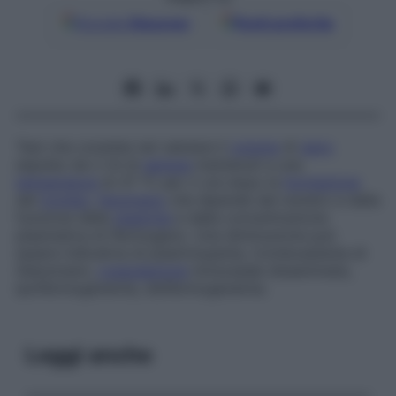
Google
Discover
Fonti preferite
Test che consiste nel valutare il
volume
di
siero
espulso da 2 ml di
sangue
mantenuti a una
temperatura
di 37 °C per 2 ore dopo la
formazione
del
trombo
,
fenomeno
che dipende dal numero e dalla
funzione delle
piastrine
e dalla concentrazione
plasmatica di fibrinogeno. Una diminuzione può
essere indicativa di piastrinopenia, tromboastenia di
Glanzmann,
coagulazione
intravasale disseminata,
ipofibrinogenemia, disfibrinogenemia.
Leggi anche