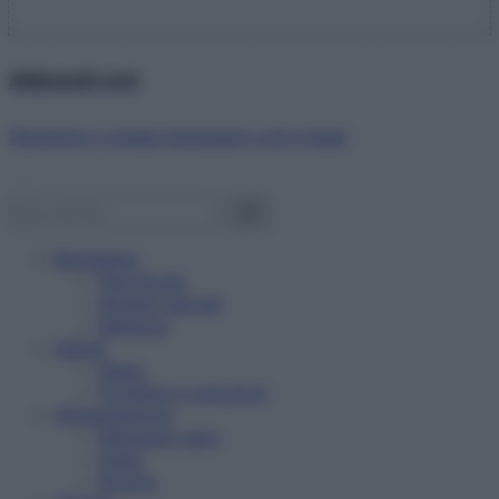
Abbonati ora!
Starbene ti regala benessere ogni mese!
Benessere
Psicologia
Rimedi naturali
Bellezza
Salute
News
Problemi e soluzioni
Alimentazione
Mangiare sano
Diete
Ricette