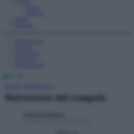
Fitness
Sport
Esercizi
Video
Podcast
Medicina AZ
Farmaci
Calcolatori
Oroscopo
Abbonamenti
Facebook
X
Instagram
Home
»
Medicina A-Z
Retrazione del coagulo
Redazione Starbene
1 Gennaio 2025 – Lettura 1 minuto
Seguici su