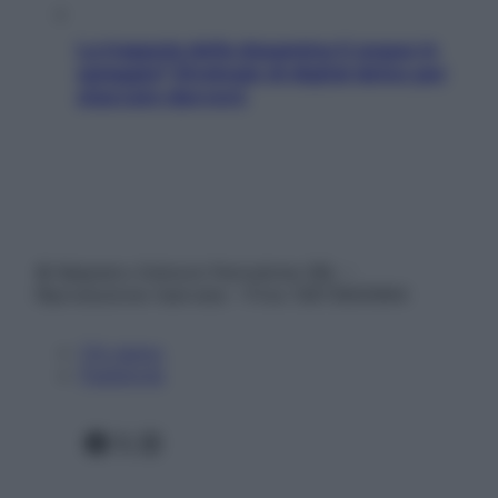
La trappola della dopamina ti segue in
spiaggia? Strategie di digital detox per
staccare davvero
© Belpietro Edizioni Periodiche SRL –
Riproduzione riservata – P.Iva 13673600964
Chi siamo
Pubblicità
Facebook
X
Instagram