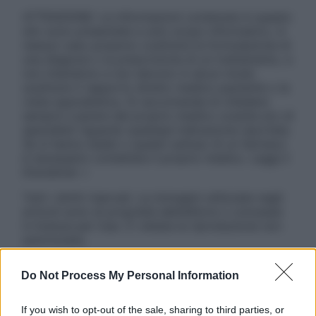
ATTENZIONE: Le informazioni contenute in questo
sito sono presentate a solo scopo informativo, in
nessun caso possono costituire la formulazione di
una diagnosi o la prescrizione di un trattamento, e
non intendono e non devono in alcun modo
sostituire il rapporto diretto medico-paziente o la
visita specialistica. Si raccomanda di chiedere
sempre il parere del proprio medico curante e/o di
specialisti riguardo qualsiasi indicazione riportata.
Se si hanno dubbi o quesiti sull’uso di un farmaco
è necessario contattare il proprio medico. Leggi il
Disclaimer »
Tutti i diritti riservati. Le immagini utilizzate negli
articoli sono di proprietà dell’editore o concesse
in licenza per l’uso. È vietata la riproduzione non
autorizzata.
Do Not Process My Personal Information
Informativa
If you wish to opt-out of the sale, sharing to third parties, or