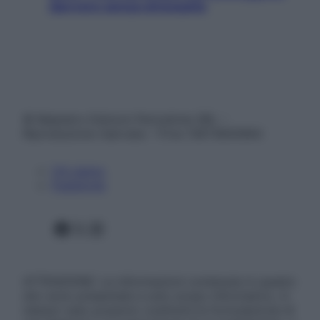
davvero senza stressarla
© Belpietro Edizioni Periodiche SRL –
Riproduzione riservata – P.Iva 13673600964
Chi siamo
Pubblicità
Facebook
X
Instagram
ATTENZIONE: Le informazioni contenute in questo
sito sono presentate a solo scopo informativo, in
nessun caso possono costituire la formulazione di