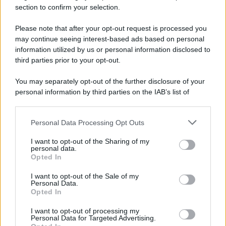
section to confirm your selection.
Please note that after your opt-out request is processed you
may continue seeing interest-based ads based on personal
information utilized by us or personal information disclosed to
third parties prior to your opt-out.
You may separately opt-out of the further disclosure of your
personal information by third parties on the IAB’s list of
downstream participants.
Personal Data Processing Opt Outs
This information may also be disclosed by us to third parties
on the IAB’s List of Downstream Participants that may further
I want to opt-out of the Sharing of my
disclose it to other third parties.
personal data.
Opted In
Please note that this website/app uses one or more Google
services and may gather and store information including but
I want to opt-out of the Sale of my
Personal Data.
not limited to your visit or usage behaviour. You may click to
Opted In
grant or deny consent to Google and its third-party tags to
use your data for below specified purposes in below Google
I want to opt-out of processing my
consent section.
Personal Data for Targeted Advertising.