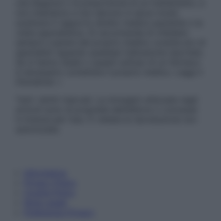
una diagnosi o la prescrizione di un trattamento, e
non intendono e non devono in alcun modo
sostituire il rapporto diretto medico-paziente o la
visita specialistica. Si raccomanda di chiedere
sempre il parere del proprio medico curante e/o di
specialisti riguardo qualsiasi indicazione riportata.
Se si hanno dubbi o quesiti sull’uso di un farmaco
è necessario contattare il proprio medico. Leggi il
Disclaimer »
Tutti i diritti riservati. Le immagini utilizzate negli
articoli sono di proprietà dell’editore o concesse
in licenza per l’uso. È vietata la riproduzione non
autorizzata.
Informativa
Privacy Policy
Cookie Policy
Note Legali
Preferenze Privacy