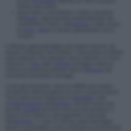
al suo
pH
alcalino
esercita un vero e proprio
effetto anti-acido;
alcuni fattori che limitano il danno da parte
dell’
acido
, rappresentati essenzialmente dal
rivestimento interno dell’
esofago
e dallo strato
di
muco
,
saliva
e secreto ghiandolare che lo
ricopre.
Il reflusso gastroesofageo può essere favorito da
alcune condizioni che limitano i meccanismi di difesa
sopra elencati. Per esempio alcuni alimenti e il fumo
riducono il
tono
dello
sfintere
esofageo inferiore,
mentre la posizione distesa riduce l’
efficacia
dei
movimenti peristaltici esofagei.
Come già accennato, talora la MRGE può essere
complicata dall’insorgenza di vere e proprie lesioni.
Tra di esse la più frequente è l’
esofagite
, cioè
un’
infiammazione
dell’
esofago
che può avere una
gravità
variabile
da lieve (con piccole erosioni) a
severa (con ulcere e restringimenti cicatriziali
dell’
esofago
). In caso di reflusso gastroesofageo
severo e prolungato si può verificare la sostituzione