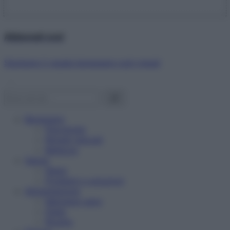
Abbonati ora!
Starbene ti regala benessere ogni mese!
Benessere
Psicologia
Rimedi naturali
Bellezza
Salute
News
Problemi e soluzioni
Alimentazione
Mangiare sano
Diete
Ricette