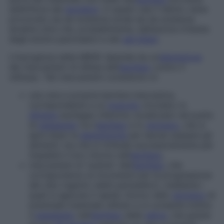
addirittura dal
duodeno
: in questi casi il danno viene
provocato sia da sostanze acide sia da sostanze
alcaline oltre che, probabilmente, dall’azione irritante
degli enzimi pancreatici e dei
sali biliari
.
L’insorgenza della MRGE dipende da un’
alterazione
dei meccanismi di difesa dell’
esofago
contro il
reflusso. Tali meccanismi consistono in:
una vera e propria barriera meccanica,
corrispondente a un
muscolo
circolare, lo
sfintere
esofageo inferiore, localizzato nel punto
di
passaggio
tra l’
esofago
e lo
stomaco
, che si
apre dopo la
deglutizione
per lasciar passare gli
alimenti, ma che si richiude successivamente per
impedire il loro ritorno nell’
esofago
;
meccanismi di “pulizia” dell’
esofago
, che
corrispondono ai movimenti per la progressione
del cibo ingerito (detti
peristaltici
), mediante i
quali si agevola il rapido ritorno nello
stomaco
di
eventuale materiale refluito e si consente inoltre
il
passaggio
nell’
esofago
della
saliva
, che grazie