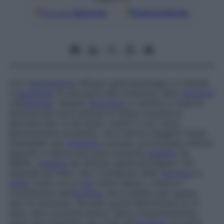
Google
Discover
Fonti preferite
Con l’
espressione
reflusso
gastroesofageo
si intende
il
passaggio
di una parte del contenuto dello
stomaco
nell’
esofago
. Questo
fenomeno
si verifica in tutte le
persone per brevi periodi di tempo durante la
giornata (per lo più dopo i pasti) e non viene
generalmente avvertito, ma in alcuni soggetti risulta
aumentato per
intensità
e durata, provocando sintomi
specifici e talora una vera e propria
malattia
(la
MRGE,
malattia
da reflusso gastroesofageo). Ciò
dipende dal fatto che il contenuto dello
stomaco
è
acido
(cioè con un
pH
molto basso), mentre il
rivestimento dell’
esofago
non è adatto per questo
tipo di sostanza, che può quindi determinare su di
esso vere e proprie lesioni. Meno frequentemente,
parte del materiale che risale nell’
esofago
proviene