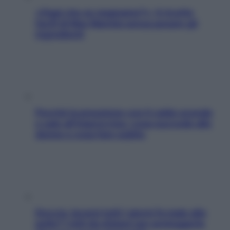
«Oggi che se magnamo?»: 4 ricette
facili di Max Mariola senza pesare gli
ingredienti
Perché la pressione con il caldo scende
e sale all’improvviso: cosa succede alle
donne e cosa fare subito
Doccia, lavarsi tutti i giorni fa male alla
pelle? I miti da sfatare per proteggerla