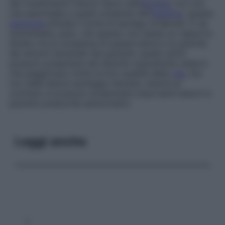
del rivestimento interno tipico dell’
esofago
con uno
che assomiglia a quello presente nell’
intestino
: questa
patologia
prende il nome di
esofago di Barrett
. È da
sottolineare, però, che spesso non esiste un rapporto
diretto tra la comparsa di queste lesioni e la gravità
dei sintomi lamentati dai pazienti: questi ultimi
possono presentare dei disturbi (soprattutto atipici)
che peggiorano molto la loro qualità della
vita
, ma
non delle lesioni esofagee rilevanti, mentre al
contrario si possono evidenziare importanti lesioni in
pazienti pressoché asintomatici.
Leggi anche