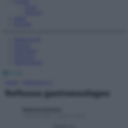
Fitness
Sport
Esercizi
Video
Podcast
Medicina AZ
Farmaci
Calcolatori
Oroscopo
Abbonamenti
Facebook
X
Instagram
Home
»
Medicina A-Z
Reflusso gastroesofageo
Redazione Starbene
1 Gennaio 2025 – Lettura 3 minuti
Seguici su