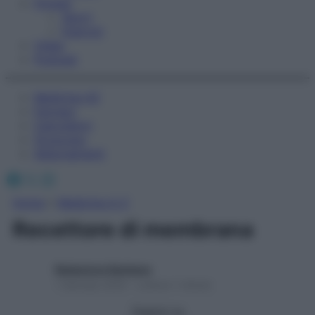
Fitness
Sport
Esercizi
Video
Podcast
Medicina AZ
Farmaci
Calcolatori
Oroscopo
Abbonamenti
Facebook
X
Instagram
Home
»
Medicina A-Z
Recettore di membrana
Redazione Starbene
1 Gennaio 2025 – Lettura 1 minuto
Seguici su