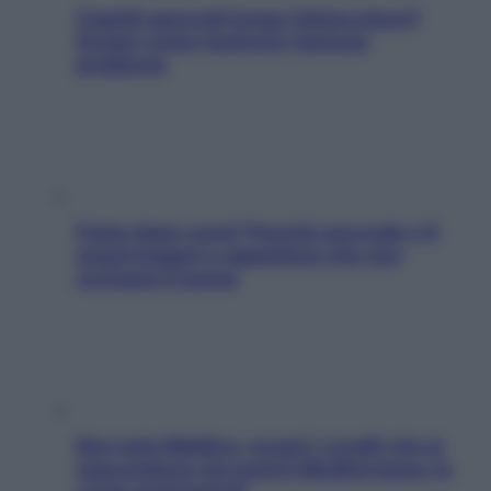
Capelli spezzati lungo l’attaccatura?
Scopri come risolvere l’annoso
problema
Fame dopo cena? Perché succede e 6
snack leggeri e appetitosi che non
rovinano il sonno
Non solo Maldive: scopri i coralli che si
nascondono nel nostro Mediterraneo (e