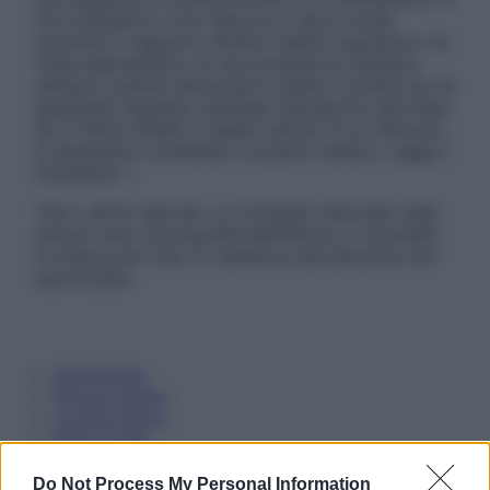
non intendono e non devono in alcun modo
sostituire il rapporto diretto medico-paziente o la
visita specialistica. Si raccomanda di chiedere
sempre il parere del proprio medico curante e/o di
specialisti riguardo qualsiasi indicazione riportata.
Se si hanno dubbi o quesiti sull’uso di un farmaco
è necessario contattare il proprio medico. Leggi il
Disclaimer »
Tutti i diritti riservati. Le immagini utilizzate negli
articoli sono di proprietà dell’editore o concesse
in licenza per l’uso. È vietata la riproduzione non
autorizzata.
Informativa
Privacy Policy
Cookie Policy
Note Legali
Preferenze Privacy
Do Not Process My Personal Information