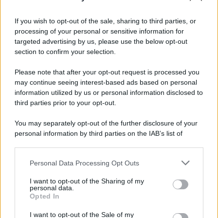
If you wish to opt-out of the sale, sharing to third parties, or
processing of your personal or sensitive information for
targeted advertising by us, please use the below opt-out
section to confirm your selection.
Please note that after your opt-out request is processed you
may continue seeing interest-based ads based on personal
information utilized by us or personal information disclosed to
third parties prior to your opt-out.
You may separately opt-out of the further disclosure of your
personal information by third parties on the IAB’s list of
downstream participants.
Personal Data Processing Opt Outs
This information may also be disclosed by us to third parties
on the IAB’s List of Downstream Participants that may further
I want to opt-out of the Sharing of my
disclose it to other third parties.
personal data.
Opted In
Please note that this website/app uses one or more Google
services and may gather and store information including but
I want to opt-out of the Sale of my