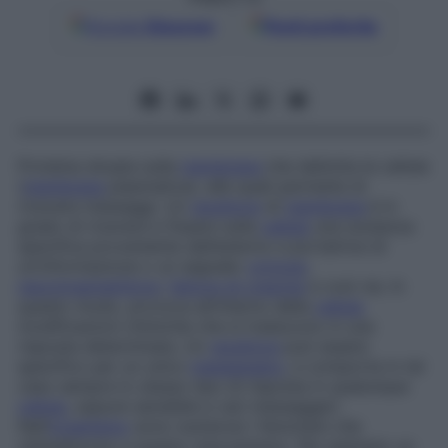
Google
Discover
Fonti preferite
Proteina situata sulla
membrana
che delimita le cellule
(
membrana
plasmatica), alle quali permette di
ricevere messaggi. Un
recettore
di
membrana
è in
grado di ricevere e fissare sulla
cellula
una sostanza
specifica proveniente dall’esterno e portatrice di
un’informazione o un segnale:
ormone
,
neurotrasmettitore
,
fattore di crescita
e così via. In
questo modo, provoca all’interno della
cellula
modificazioni chimiche che si traducono in una
risposta determinata. Un
recettore
può essere
specifico per un unico
messaggero
, e comporta in tal
caso sempre lo stesso tipo di risposta in qualunque
cellula
, oppure sensibile a vari messaggeri.
Nell’
organismo
sono numerosi i fenomeni che
obbediscono a questo meccanismo. Per esempio un