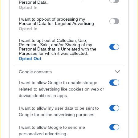
Personal Data.
not limited to your visit or usage behaviour. You may click to
Opted In
grant or deny consent to Google and its third-party tags to
use your data for below specified purposes in below Google
I want to opt-out of processing my
consent section.
Personal Data for Targeted Advertising.
Opted In
I want to opt-out of Collection, Use,
Retention, Sale, and/or Sharing of my
Personal Data that Is Unrelated with the
Purposes for which it was collected.
Opted Out
Google consents
I want to allow Google to enable storage
related to advertising like cookies on web or
device identifiers in apps.
I want to allow my user data to be sent to
Google for online advertising purposes.
I want to allow Google to send me
personalized advertising.