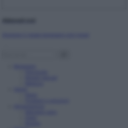
Abbonati ora!
Starbene ti regala benessere ogni mese!
Benessere
Psicologia
Rimedi naturali
Bellezza
Salute
News
Problemi e soluzioni
Alimentazione
Mangiare sano
Diete
Ricette