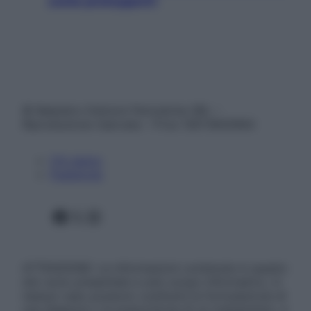
come proteggerli)
© Belpietro Edizioni Periodiche SRL –
Riproduzione riservata – P.Iva 13673600964
Chi siamo
Pubblicità
Facebook
X
Instagram
ATTENZIONE: Le informazioni contenute in questo
sito sono presentate a solo scopo informativo, in
nessun caso possono costituire la formulazione di
una diagnosi o la prescrizione di un trattamento, e