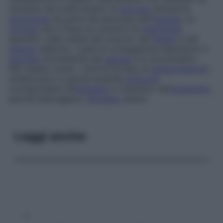
aumento dei livelli ematici di
glucosio
stimola la
secrezione
da parte del pancreas dell’
insulina
, un
ormone
che si fissa sui recettori di
membrana
specifici, nelle cellule dei muscoli, del
fegato
e del
tessuto
adiposo, i quali di conseguenza assorbono il
glucosio
proveniente dal
sangue
e lo accumulano.
Allo stesso modo, i linfociti B (tipo di
globuli bianchi
)
sintetizzano in grandi quantità
anticorpi
corrispondenti all’
antigene
e li liberano nell’
organismo
perché distruggano l’
antigene
stesso.
Leggi anche