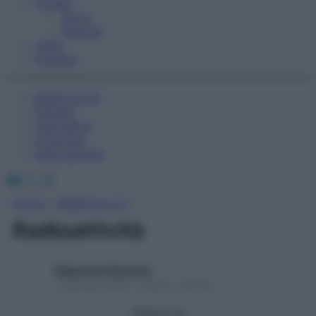
Fitness
Sport
Esercizi
Video
Podcast
Medicina AZ
Farmaci
Calcolatori
Oroscopo
Abbonamenti
Facebook
X
Instagram
Home
»
Medicina A-Z
Radioattività
Redazione Starbene
1 Gennaio 2025 – Lettura 1 minuto
Seguici su