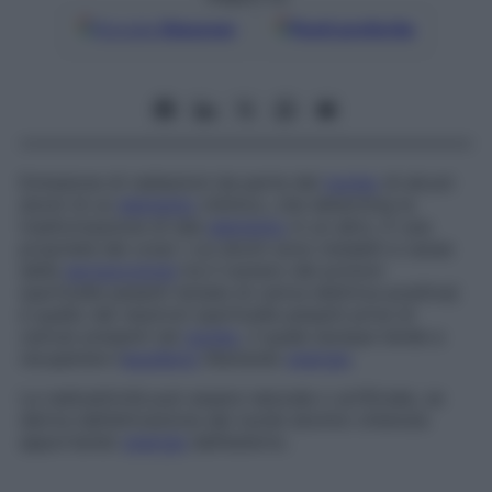
Google
Discover
Fonti preferite
Emissione di radiazioni da parte del
nucleo
di alcuni
atomi di un
elemento
chimico, che determina la
trasformazione di tale
elemento
in un altro. È una
proprietà dei corpi i cui atomi sono instabili a causa
della
sproporzione
tra il numero dei protoni
(particelle pesanti dotate di carica elettrica positiva)
e quello dei neutroni (particelle pesanti prive di
carica) presenti nel
nucleo
, il quale dunque tende a
recuperare l’
equilibrio
liberando
energia
.
La radioattività può essere naturale o artificiale, se
deriva dall’attivazione dei nuclei atomici ottenuta
apportando
energia
dall’esterno.