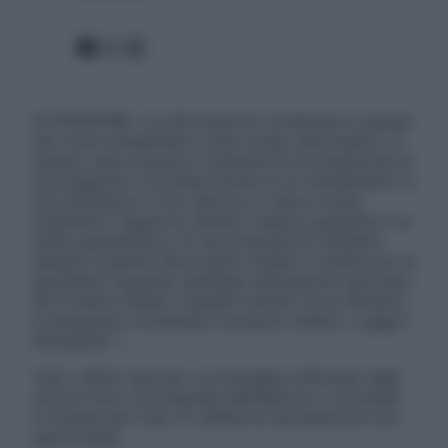
Facebook
X
Instagram
ATTENZIONE: Le informazioni contenute in questo
sito sono presentate a solo scopo informativo, in
nessun caso possono costituire la formulazione di
una diagnosi o la prescrizione di un trattamento, e
non intendono e non devono in alcun modo
sostituire il rapporto diretto medico-paziente o la
visita specialistica. Si raccomanda di chiedere
sempre il parere del proprio medico curante e/o di
specialisti riguardo qualsiasi indicazione riportata.
Se si hanno dubbi o quesiti sull’uso di un farmaco
è necessario contattare il proprio medico. Leggi il
Disclaimer »
Tutti i diritti riservati. Le immagini utilizzate negli
articoli sono di proprietà dell’editore o concesse
in licenza per l’uso. È vietata la riproduzione non
autorizzata.