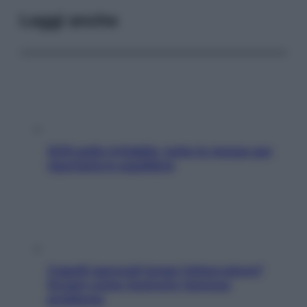
Leggi anche
SOS pelle irritabile: tutte le mosse per
riportarla in equilibrio
Capelli spezzati lungo l’attaccatura?
Scopri come risolvere l’annoso
problema