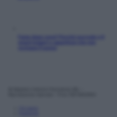
Fame dopo cena? Perché succede e 6
snack leggeri e appetitosi che non
rovinano il sonno
© Belpietro Edizioni Periodiche SRL –
Riproduzione riservata – P.Iva 13673600964
Chi siamo
Pubblicità