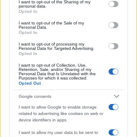
I want to opt-out of the Sharing of my
disclose it to other third parties.
personal data.
Opted In
Please note that this website/app uses one or more Google
services and may gather and store information including but
I want to opt-out of the Sale of my
Personal Data.
not limited to your visit or usage behaviour. You may click to
Opted In
grant or deny consent to Google and its third-party tags to
use your data for below specified purposes in below Google
I want to opt-out of processing my
consent section.
Personal Data for Targeted Advertising.
Opted In
I want to opt-out of Collection, Use,
Retention, Sale, and/or Sharing of my
Personal Data that Is Unrelated with the
Purposes for which it was collected.
Opted Out
Google consents
I want to allow Google to enable storage
related to advertising like cookies on web or
device identifiers in apps.
I want to allow my user data to be sent to