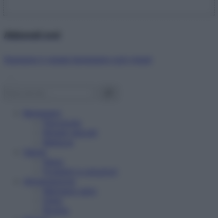
Abbonati ora!
Starbene ti regala benessere ogni mese!
Benessere
Psicologia
Rimedi naturali
Bellezza
Salute
News
Problemi e soluzioni
Alimentazione
Mangiare sano
Diete
Ricette