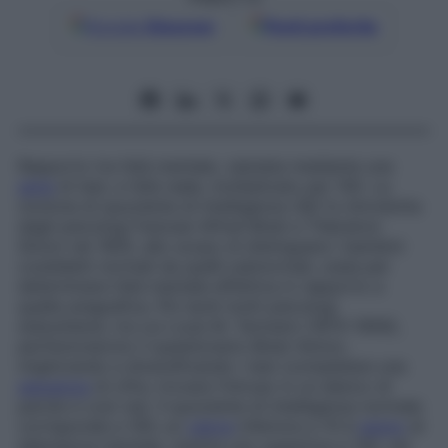
Google
Discover
Fonti preferite
Rapporto tra l’età mentale, valutata mediante una
serie
di test, e l’età reale, moltiplicato per 100. La
nozione di quoziente di intelligenza (QI) fu introdotta
dagli psicologi francesi Alfred Binet e Théodore
Simon nel 1905, allo scopo di distinguere i bambini
cosiddetti
normali
da quelli
subnormali
, ossia per
determinare l’età mentale effettiva in rapporto a
quella anagrafica. Più tardi molti psicologi
statunitensi, tra cui Louis M. Termann (1870-1956),
perfezionarono il questionario Binet-Simon,
migliorando e diversificando i test (completare una
sequenza
di cifre, trovare l’intruso in un elenco di
parole e così via). Il quoziente di intelligenza normale
corrisponde a 100; un
valore
inferiore a 70 è
segno
di
debolezza mentale, mentre uno superiore a 140, nel