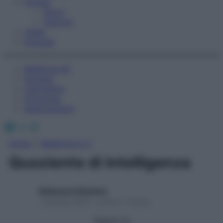
Fitness
Sport
Esercizi
Video
Podcast
Medicina AZ
Farmaci
Calcolatori
Oroscopo
Abbonamenti
Facebook
X
Instagram
Home
»
Medicina A-Z
Quoziente di intelligenza
Redazione Starbene
1 Gennaio 2025 – Lettura 1 minuto
Seguici su