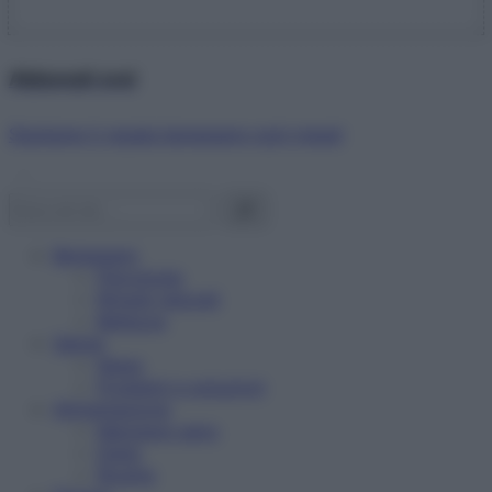
Abbonati ora!
Starbene ti regala benessere ogni mese!
Benessere
Psicologia
Rimedi naturali
Bellezza
Salute
News
Problemi e soluzioni
Alimentazione
Mangiare sano
Diete
Ricette