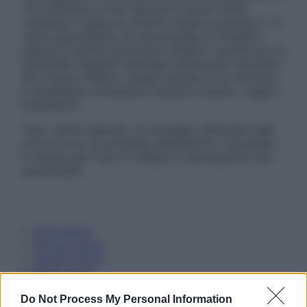
non intendono e non devono in alcun modo
sostituire il rapporto diretto medico-paziente o la
visita specialistica. Si raccomanda di chiedere
sempre il parere del proprio medico curante e/o di
specialisti riguardo qualsiasi indicazione riportata.
Se si hanno dubbi o quesiti sull’uso di un farmaco
è necessario contattare il proprio medico. Leggi il
Disclaimer »
Tutti i diritti riservati. Le immagini utilizzate negli
articoli sono di proprietà dell’editore o concesse
in licenza per l’uso. È vietata la riproduzione non
autorizzata.
Informativa
Privacy Policy
Cookie Policy
Note Legali
Preferenze Privacy
Do Not Process My Personal Information