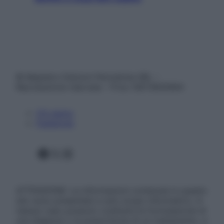
© Belpietro Edizioni Periodiche SRL –
Riproduzione riservata – P.Iva 13673600964
Chi siamo
Pubblicità
Facebook
X
Instagram
ATTENZIONE: Le informazioni contenute in questo
sito sono presentate a solo scopo informativo, in
nessun caso possono costituire la formulazione di
una diagnosi o la prescrizione di un trattamento, e