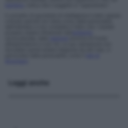
bambino
, indica che il soggetto è “superdotato”.
Il concetto di quoziente di intelligenza è stato spesso
criticato perché non tiene conto della personalità
dell’individuo e non considera il fatto che i risultati
possano essere influenzati dall’
ambiente
socioculturale, dalla
reazione
emotiva di fronte
all’esaminatore e così via. La sua valutazione non
dovrebbe quindi andare disgiunta da altri test, in
particolare della personalità, come il
test di
Rorschach
.
Leggi anche