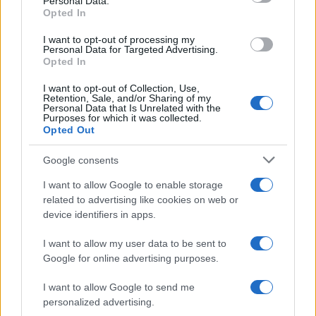
Personal Data.
not limited to your visit or usage behaviour. You may click to
Opted In
grant or deny consent to Google and its third-party tags to
use your data for below specified purposes in below Google
I want to opt-out of processing my
consent section.
Personal Data for Targeted Advertising.
Opted In
I want to opt-out of Collection, Use,
Retention, Sale, and/or Sharing of my
Personal Data that Is Unrelated with the
Purposes for which it was collected.
Opted Out
Google consents
I want to allow Google to enable storage
related to advertising like cookies on web or
device identifiers in apps.
I want to allow my user data to be sent to
Google for online advertising purposes.
I want to allow Google to send me
personalized advertising.