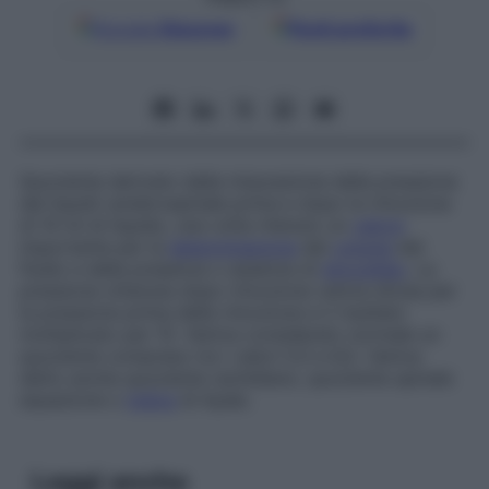
Google
Discover
Fonti preferite
Quoziente derivato dalla misurazione della pressione
del liquidi cerebrospinale prima e dopo la rimozione
di 10 ml di liquido, una volta ritenuto un
valore
importante per la
determinazione
del
volume
del
fluido e della presenza o assenza di
idrocefalo
. La
pressione ottenuta dopo rimozione veniva divisa per
la pressione prima della rimozione e il risultato
moltiplicato per 10. Veniva considerato normale un
quoziente compreso tra i valori 5,5 e 6,5. Veniva
detto anche
quoziente rachidiano
,
quoziente spinale
equazione
o
indice
di Ayala
.
Leggi anche