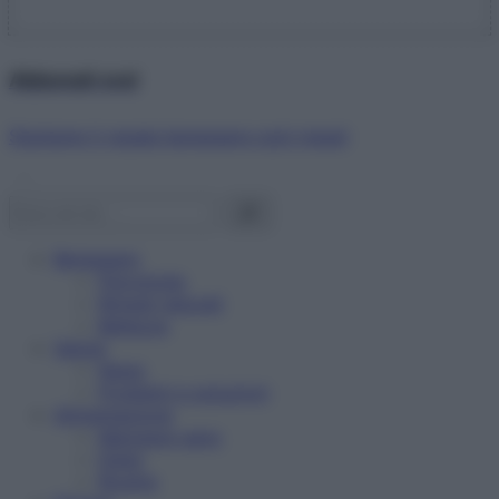
Abbonati ora!
Starbene ti regala benessere ogni mese!
Benessere
Psicologia
Rimedi naturali
Bellezza
Salute
News
Problemi e soluzioni
Alimentazione
Mangiare sano
Diete
Ricette