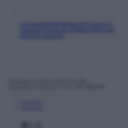
La trappola della dopamina ti segue in
spiaggia? Strategie di digital detox per
staccare davvero
© Belpietro Edizioni Periodiche SRL –
Riproduzione riservata – P.Iva 13673600964
Chi siamo
Pubblicità
Facebook
X
Instagram