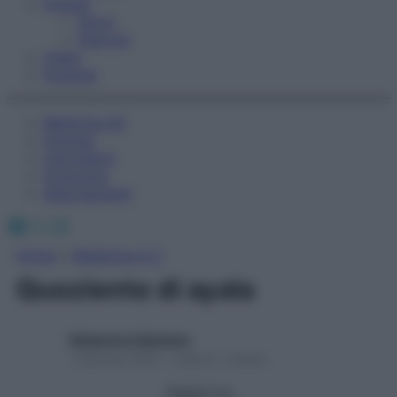
Fitness
Sport
Esercizi
Video
Podcast
Medicina AZ
Farmaci
Calcolatori
Oroscopo
Abbonamenti
Facebook
X
Instagram
Home
»
Medicina A-Z
Quoziente di ayala
Redazione Starbene
1 Gennaio 2025 – Lettura 1 minuto
Seguici su