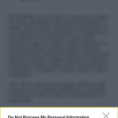
ATTENZIONE: Le informazioni contenute in questo
sito sono presentate a solo scopo informativo, in
nessun caso possono costituire la formulazione di
una diagnosi o la prescrizione di un trattamento, e
non intendono e non devono in alcun modo
sostituire il rapporto diretto medico-paziente o la
visita specialistica. Si raccomanda di chiedere
sempre il parere del proprio medico curante e/o di
specialisti riguardo qualsiasi indicazione riportata.
Se si hanno dubbi o quesiti sull’uso di un farmaco
è necessario contattare il proprio medico. Leggi il
Disclaimer »
Tutti i diritti riservati. Le immagini utilizzate negli
articoli sono di proprietà dell’editore o concesse
in licenza per l’uso. È vietata la riproduzione non
autorizzata.
Do Not Process My Personal Information