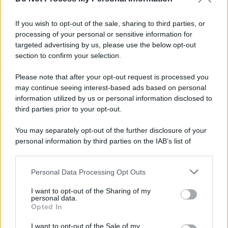
Informativa
Privacy Policy
If you wish to opt-out of the sale, sharing to third parties, or
Cookie Policy
processing of your personal or sensitive information for
Note Legali
targeted advertising by us, please use the below opt-out
Preferenze Privacy
section to confirm your selection.
Please note that after your opt-out request is processed you
may continue seeing interest-based ads based on personal
information utilized by us or personal information disclosed to
third parties prior to your opt-out.
You may separately opt-out of the further disclosure of your
personal information by third parties on the IAB’s list of
downstream participants.
Personal Data Processing Opt Outs
This information may also be disclosed by us to third parties
on the IAB’s List of Downstream Participants that may further
I want to opt-out of the Sharing of my
disclose it to other third parties.
personal data.
Opted In
Please note that this website/app uses one or more Google
services and may gather and store information including but
I want to opt-out of the Sale of my