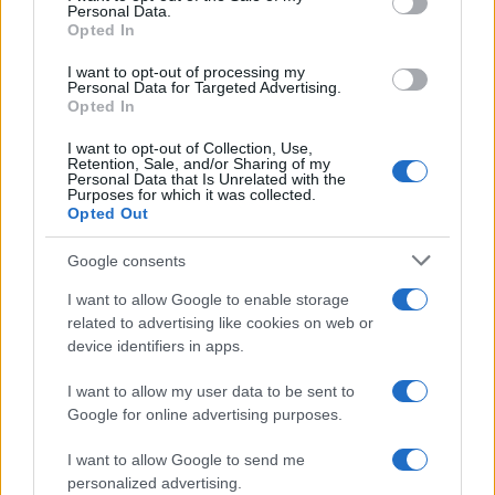
Personal Data.
not limited to your visit or usage behaviour. You may click to
Opted In
grant or deny consent to Google and its third-party tags to
use your data for below specified purposes in below Google
I want to opt-out of processing my
consent section.
Personal Data for Targeted Advertising.
Opted In
I want to opt-out of Collection, Use,
Retention, Sale, and/or Sharing of my
Personal Data that Is Unrelated with the
Purposes for which it was collected.
Opted Out
Google consents
I want to allow Google to enable storage
related to advertising like cookies on web or
device identifiers in apps.
I want to allow my user data to be sent to
Google for online advertising purposes.
I want to allow Google to send me
personalized advertising.