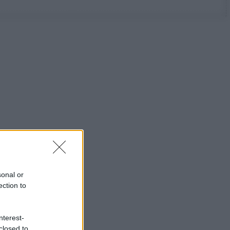
sonal or
ection to
nterest-
closed to