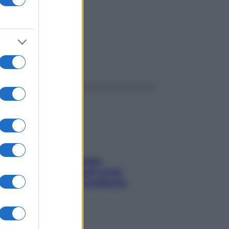
ggi anche
Capelli spezzati lungo
l’attaccatura? Scopri come
risolvere l’annoso problema