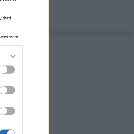
 third
Downstream
er and store
to grant or
ed purposes