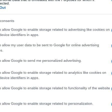
lected.
Out
consents
Le
o allow Google to enable storage related to advertising like cookies on
evice identifiers in apps.
ti preferite
o allow my user data to be sent to Google for online advertising
s.
to allow Google to send me personalized advertising.
o allow Google to enable storage related to analytics like cookies on
polpa dentaria
. La pulpite è dovuta a una
carie
evice identifiers in apps.
nifesta con
dolore
spontaneo o provocato dal
ssere aggravato dall’accelerazione del ritmo
o allow Google to enable storage related to functionality of the website
erso le orecchie e gli zigomi. Quando la polpa è
tà dentaria a causa dell’aumento del
volume
dei
izzazione
del dente.
o allow Google to enable storage related to personalization.