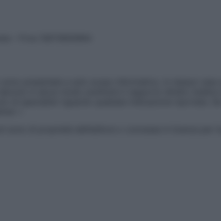
vata – P.Iva 13673600964
sono presentate a solo scopo informativo, in nessun caso p
devono in alcun modo sostituire il rapporto diretto medico-p
 di specialisti riguardo qualsiasi indicazione riportata. Se
aimer »
ticoli sono di proprietà dell’editore o concesse in licenza per 