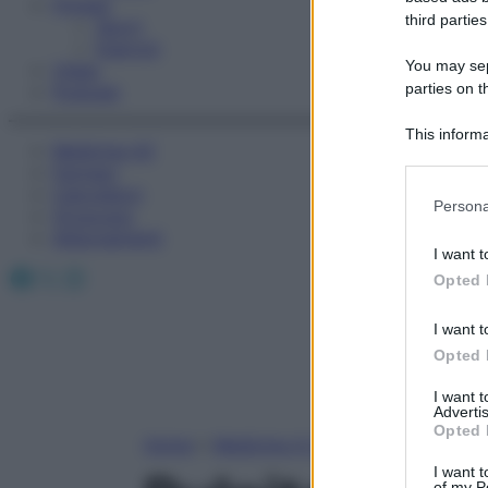
Fitness
third parties
Sport
Esercizi
You may sepa
Video
parties on t
Podcast
This informa
Medicina AZ
Participants
Farmaci
Calcolatori
Please note
Persona
Oroscopo
information 
Abbonamenti
deny consent
I want t
in below Go
Facebook
X
Instagram
Opted 
I want t
Opted 
I want 
Advertis
Opted 
Home
»
Medicina A-Z
I want t
of my P