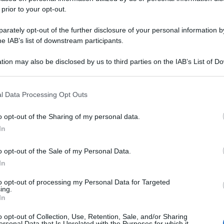
 prior to your opt-out.
rately opt-out of the further disclosure of your personal information by
he IAB’s list of downstream participants.
tion may also be disclosed by us to third parties on the IAB’s List of 
 that may further disclose it to other third parties.
 that this website/app uses one or more Google services and may gath
l Data Processing Opt Outs
including but not limited to your visit or usage behaviour. You may click 
 to Google and its third-party tags to use your data for below specifi
o opt-out of the Sharing of my personal data.
ogle consent section.
In
o opt-out of the Sale of my Personal Data.
In
to opt-out of processing my Personal Data for Targeted
ing.
In
o opt-out of Collection, Use, Retention, Sale, and/or Sharing
ersonal Data that Is Unrelated with the Purposes for which it