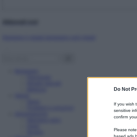
Abbonati ora!
Starbene ti regala benessere ogni mese!
Benessere
Psicologia
Rimedi naturali
Bellezza
Do Not Pr
Salute
News
If you wish 
Problemi e soluzioni
sensitive in
Alimentazione
confirm your
Mangiare sano
Diete
Please note
Ricette
based ads b