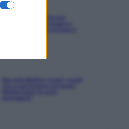
Fame dopo cena? Perché
succede e 6 snack leggeri e
appetitosi che non rovinano il
sonno
Non solo Maldive: scopri i coralli
che si nascondono nel nostro
Mediterraneo (e come
proteggerli)