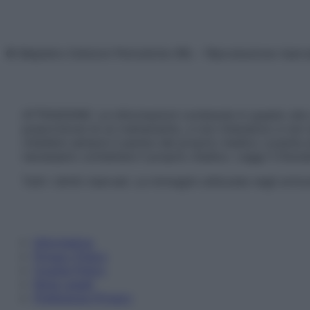
© Belpietro Edizioni Periodiche SRL – Riproduzione riser
ATTENZIONE: Le informazioni contenute in questo sito 
prescrizione di un trattamento, e non intendono e non 
chiedere sempre il parere del proprio medico curante e/o
necessario contattare il proprio medico. Leggi il Discl
Tutti i diritti riservati. Le immagini utilizzate negli ar
Informativa
Privacy Policy
Cookie Policy
Note Legali
Preferenze Privacy