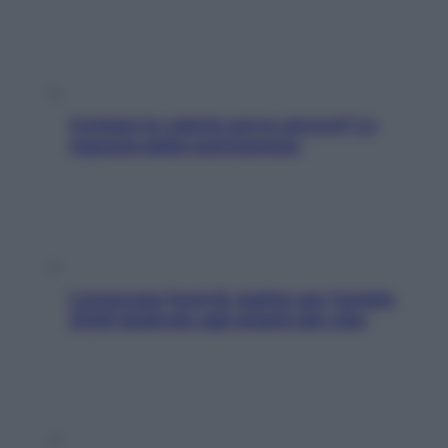
Contare le calorie serve ancora? La
risposta della nutrizionista
L’oroscopo food di Jupiter per l’estate
2026 dedicato agli amanti del cibo