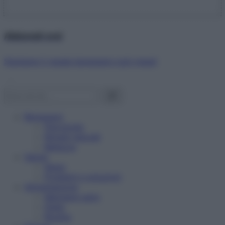
Abbonati ora!
Starbene ti regala benessere ogni mese!
Benessere
Psicologia
Rimedi naturali
Bellezza
Salute
News
Problemi e soluzioni
Alimentazione
Mangiare sano
Diete
Ricette