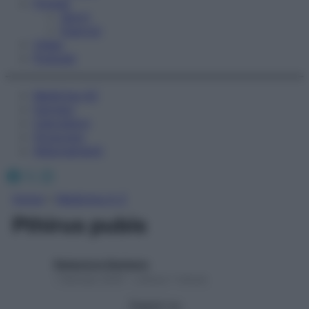
Fitness
Sport
Esercizi
Video
Podcast
Medicina AZ
Farmaci
Calcolatori
Oroscopo
Abbonamenti
Facebook
X
Instagram
Home
»
Medicina A-Z
Pthirus pubis
Redazione Starbene
1 Gennaio 2025 – Lettura 1 minuto
Seguici su