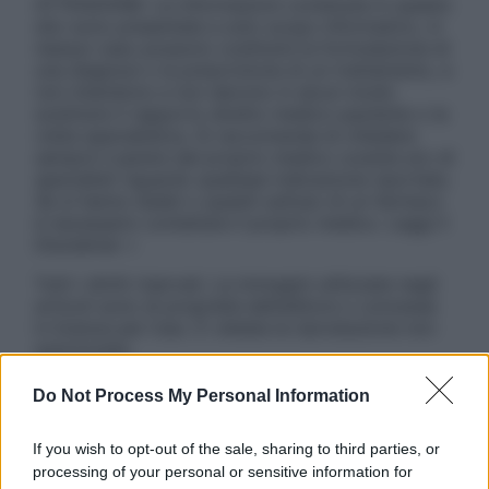
ATTENZIONE: Le informazioni contenute in questo
sito sono presentate a solo scopo informativo, in
nessun caso possono costituire la formulazione di
una diagnosi o la prescrizione di un trattamento, e
non intendono e non devono in alcun modo
sostituire il rapporto diretto medico-paziente o la
visita specialistica. Si raccomanda di chiedere
sempre il parere del proprio medico curante e/o di
specialisti riguardo qualsiasi indicazione riportata.
Se si hanno dubbi o quesiti sull’uso di un farmaco
è necessario contattare il proprio medico. Leggi il
Disclaimer »
Tutti i diritti riservati. Le immagini utilizzate negli
articoli sono di proprietà dell’editore o concesse
in licenza per l’uso. È vietata la riproduzione non
autorizzata.
Do Not Process My Personal Information
Informativa
If you wish to opt-out of the sale, sharing to third parties, or
Privacy Policy
processing of your personal or sensitive information for