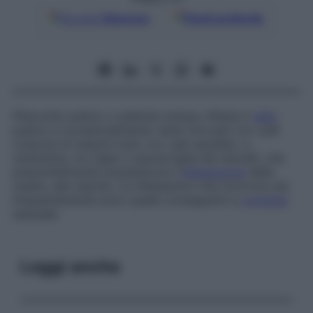
Google
Discover
Fonti preferite
Pidocchio pubico o
piattola umana
; infesta il
vello
pubico e occasionalmente viene ritrovato tra i peli
corporei di maschi irsuti, tra i peli ascellari, o,
raramente, tra ciglia o sopracciglia dei neonati, che
presumibilmente acquisiscono l’
infestazione
dalla
madre, alla nascita. Le infestazioni che ricorrono più
frequentemente sono quelle conseguenti a
contagio
sessuale.
Leggi anche