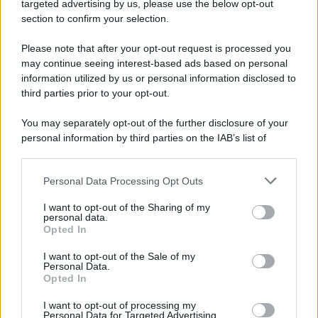
Cookie Policy
targeted advertising by us, please use the below opt-out
Note Legali
section to confirm your selection.
Preferenze Privacy
Please note that after your opt-out request is processed you
may continue seeing interest-based ads based on personal
information utilized by us or personal information disclosed to
third parties prior to your opt-out.
You may separately opt-out of the further disclosure of your
personal information by third parties on the IAB’s list of
downstream participants.
Personal Data Processing Opt Outs
This information may also be disclosed by us to third parties
on the IAB’s List of Downstream Participants that may further
I want to opt-out of the Sharing of my
disclose it to other third parties.
personal data.
Opted In
Please note that this website/app uses one or more Google
services and may gather and store information including but
I want to opt-out of the Sale of my
Personal Data.
not limited to your visit or usage behaviour. You may click to
Opted In
grant or deny consent to Google and its third-party tags to
use your data for below specified purposes in below Google
I want to opt-out of processing my
consent section.
Personal Data for Targeted Advertising.