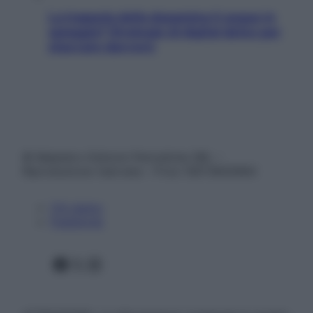
La trappola della dopamina ti segue in
spiaggia? Strategie di digital detox per
staccare davvero
© Belpietro Edizioni Periodiche SRL –
Riproduzione riservata – P.Iva 13673600964
Chi siamo
Pubblicità
Facebook
X
Instagram