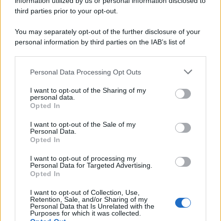
information utilized by us or personal information disclosed to
third parties prior to your opt-out.
You may separately opt-out of the further disclosure of your
personal information by third parties on the IAB’s list of
downstream participants.
Personal Data Processing Opt Outs
This information may also be disclosed by us to third parties
on the IAB’s List of Downstream Participants that may further
I want to opt-out of the Sharing of my
disclose it to other third parties.
personal data.
Opted In
Please note that this website/app uses one or more Google
services and may gather and store information including but
I want to opt-out of the Sale of my
Personal Data.
not limited to your visit or usage behaviour. You may click to
Opted In
grant or deny consent to Google and its third-party tags to
use your data for below specified purposes in below Google
I want to opt-out of processing my
consent section.
Personal Data for Targeted Advertising.
Opted In
I want to opt-out of Collection, Use,
Retention, Sale, and/or Sharing of my
Personal Data that Is Unrelated with the
Purposes for which it was collected.