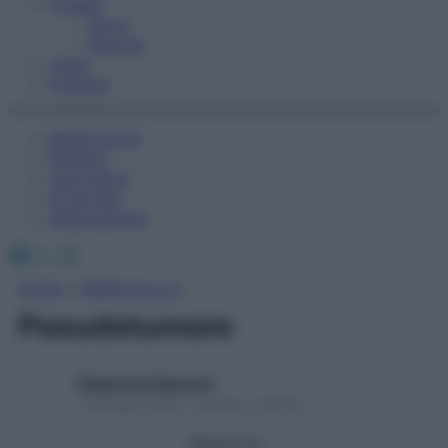
Fitness
Sport
Esercizi
Video
Podcast
Medicina AZ
Farmaci
Calcolatori
Oroscopo
Abbonamenti
Facebook
X
Instagram
Home
»
Medicina A-Z
Pseudotumore
Redazione Starbene
1 Gennaio 2025 – Lettura 1 minuto
Seguici su