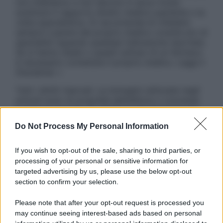
non intendono e non devono in alcun modo
sostituire il rapporto diretto medico-paziente o la
visita specialistica. Si raccomanda di chiedere
sempre il parere del proprio medico curante e/o di
specialisti riguardo qualsiasi indicazione riportata.
Se si hanno dubbi o quesiti sull’uso di un farmaco
è necessario contattare il proprio medico. Leggi il
Disclaimer »
Tutti i diritti riservati. Le immagini utilizzate negli
articoli sono di proprietà dell’editore o concesse
in licenza per l’uso. È vietata la riproduzione non
autorizzata.
Do Not Process My Personal Information
If you wish to opt-out of the sale, sharing to third parties, or
processing of your personal or sensitive information for
Informativa
targeted advertising by us, please use the below opt-out
Privacy Policy
section to confirm your selection.
Cookie Policy
Note Legali
Please note that after your opt-out request is processed you
Preferenze Privacy
may continue seeing interest-based ads based on personal