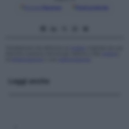
Google
Discover
Fonti preferite
Tumefazione che deforma un
organo
originata da una
distrofia (carenze nutrizionali relative a tale
organo
),
un’
infiammazione
o una
malformazione
.
Leggi anche