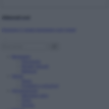
Abbonati ora!
Starbene ti regala benessere ogni mese!
Benessere
Psicologia
Rimedi naturali
Bellezza
Salute
News
Problemi e soluzioni
Alimentazione
Mangiare sano
Diete
Ricette