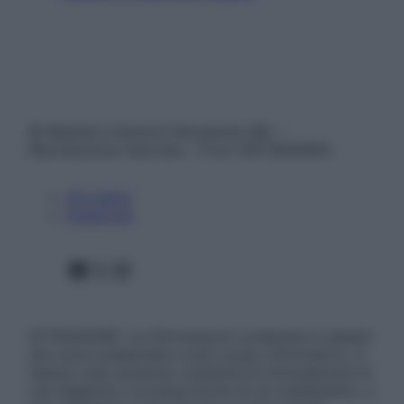
© Belpietro Edizioni Periodiche SRL –
Riproduzione riservata – P.Iva 13673600964
Chi siamo
Pubblicità
Facebook
X
Instagram
ATTENZIONE: Le informazioni contenute in questo
sito sono presentate a solo scopo informativo, in
nessun caso possono costituire la formulazione di
una diagnosi o la prescrizione di un trattamento, e