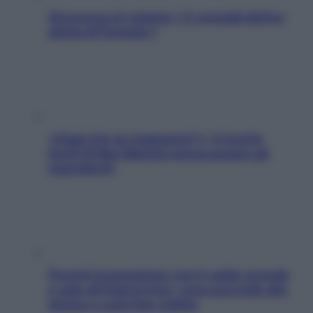
Sicurezza al volante: i 5 consigli dell’ex
pilota di Formula 1
«Oggi che se magnamo?»: 4 ricette
facili di Max Mariola senza pesare gli
ingredienti
Perché la pressione con il caldo scende
e sale all’improvviso: cosa succede alle
donne e cosa fare subito