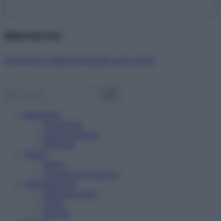
Abbonati ora!
Starbene ti regala benessere ogni mese!
Benessere
Psicologia
Rimedi naturali
Bellezza
Salute
News
Problemi e soluzioni
Alimentazione
Mangiare sano
Diete
Ricette