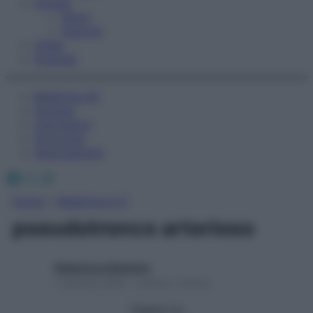
Fitness
Sport
Esercizi
Video
Podcast
Medicina AZ
Farmaci
Calcolatori
Oroscopo
Abbonamenti
Facebook
X
Instagram
Home
»
Medicina A-Z
pseudotronco arterioso
Redazione Starbene
1 Gennaio 2025 – Lettura 1 minuto
Seguici su