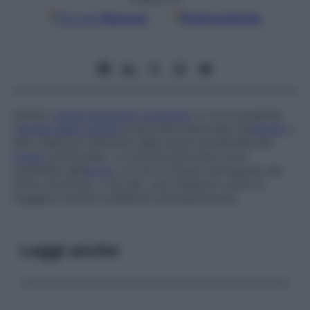
Google
Discover
Fonti preferite
Difetto
cardiovascolare
congenito
in cui è presente
l’
atresia della
valvola
polmonare associata all’
atrofia
o
alla cospicua riduzione della parte prossimale del
tronco
polmonare. Le arterie polmonari sono
sostituite dall’
aorta
, e si ha un flusso retrogrado dal
dotto arterioso, o da altri vasi sistemici come le
maggiori arterie collaterali aortopolmonari.
Leggi anche