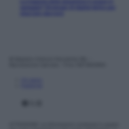
La trappola della dopamina ti segue in
spiaggia? Strategie di digital detox per
staccare davvero
© Belpietro Edizioni Periodiche SRL –
Riproduzione riservata – P.Iva 13673600964
Chi siamo
Pubblicità
Facebook
X
Instagram
ATTENZIONE: Le informazioni contenute in questo