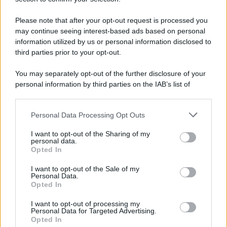
Note Legali
Preferenze Privacy
Please note that after your opt-out request is processed you
may continue seeing interest-based ads based on personal
information utilized by us or personal information disclosed to
third parties prior to your opt-out.
You may separately opt-out of the further disclosure of your
personal information by third parties on the IAB’s list of
downstream participants.
Personal Data Processing Opt Outs
This information may also be disclosed by us to third parties
on the IAB’s List of Downstream Participants that may further
I want to opt-out of the Sharing of my
disclose it to other third parties.
personal data.
Opted In
Please note that this website/app uses one or more Google
services and may gather and store information including but
I want to opt-out of the Sale of my
Personal Data.
not limited to your visit or usage behaviour. You may click to
Opted In
grant or deny consent to Google and its third-party tags to
use your data for below specified purposes in below Google
I want to opt-out of processing my
consent section.
Personal Data for Targeted Advertising.
Opted In