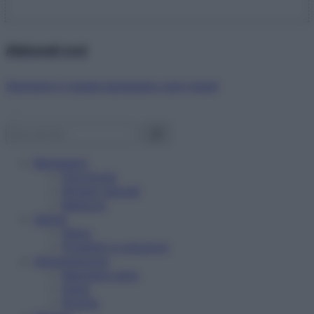
Abbonati ora!
Starbene ti regala benessere ogni mese!
Benessere
Psicologia
Rimedi naturali
Bellezza
Salute
News
Problemi e soluzioni
Alimentazione
Mangiare sano
Diete
Ricette