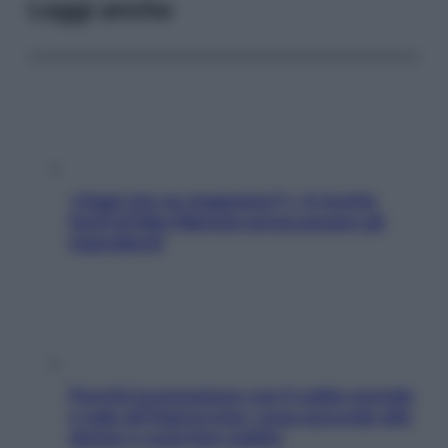
Leggi anche
«Oggi che se magnamo?»: 4 ricette
facili di Max Mariola senza pesare gli
ingredienti
Perché la pressione con il caldo scende
e sale all’improvviso: cosa succede alle
donne e cosa fare subito