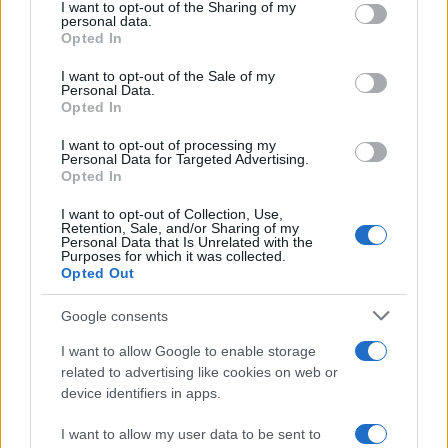
I want to opt-out of the Sharing of my
disclose it to other third parties.
personal data.
Opted In
Please note that this website/app uses one or more Google
services and may gather and store information including but
I want to opt-out of the Sale of my
Personal Data.
not limited to your visit or usage behaviour. You may click to
Opted In
grant or deny consent to Google and its third-party tags to
use your data for below specified purposes in below Google
I want to opt-out of processing my
consent section.
Personal Data for Targeted Advertising.
Opted In
I want to opt-out of Collection, Use,
Retention, Sale, and/or Sharing of my
Personal Data that Is Unrelated with the
Purposes for which it was collected.
Opted Out
Google consents
I want to allow Google to enable storage
related to advertising like cookies on web or
device identifiers in apps.
I want to allow my user data to be sent to