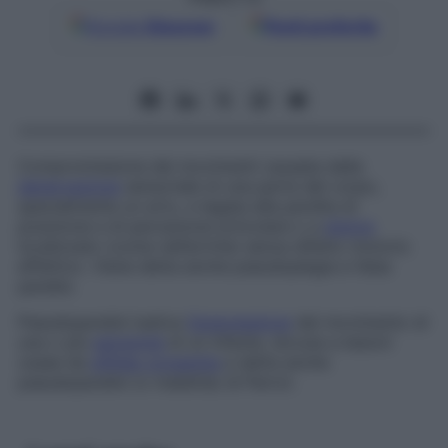
Google
Discover
Fonti preferite
Compromissione dei movimenti causata dalla
denervazione
sensoriale di una parte del corpo,
specialmente un arto, e legata alla perdita di
posizione e di percezione articolare o a
dolore
localizzato (come nell’artrite) senza difetto motorio
effettivo. Viene detta anche
pseudoplegia
e
falsa
paralisi
.
Pseudoparalisi luetica
Soppressione
del movimento di
una o più
estremità
di un infante, dovuta a lesioni
ossee da
sifilide congenita
e detta anche
pseudoparalisi
(o
malattia
)
di Parrot
.