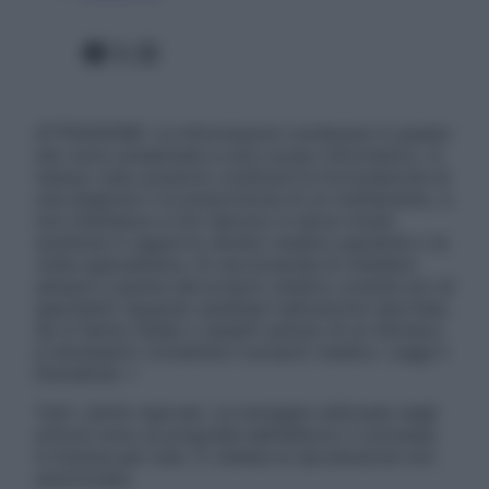
Facebook
X
Instagram
ATTENZIONE: Le informazioni contenute in questo
sito sono presentate a solo scopo informativo, in
nessun caso possono costituire la formulazione di
una diagnosi o la prescrizione di un trattamento, e
non intendono e non devono in alcun modo
sostituire il rapporto diretto medico-paziente o la
visita specialistica. Si raccomanda di chiedere
sempre il parere del proprio medico curante e/o di
specialisti riguardo qualsiasi indicazione riportata.
Se si hanno dubbi o quesiti sull’uso di un farmaco
è necessario contattare il proprio medico. Leggi il
Disclaimer »
Tutti i diritti riservati. Le immagini utilizzate negli
articoli sono di proprietà dell’editore o concesse
in licenza per l’uso. È vietata la riproduzione non
autorizzata.