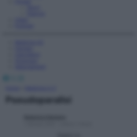
Fitness
Sport
Esercizi
Video
Podcast
Medicina AZ
Farmaci
Calcolatori
Oroscopo
Abbonamenti
Facebook
X
Instagram
Home
»
Medicina A-Z
Pseudoparalisi
Redazione Starbene
1 Gennaio 2025 – Lettura 1 minuto
Seguici su