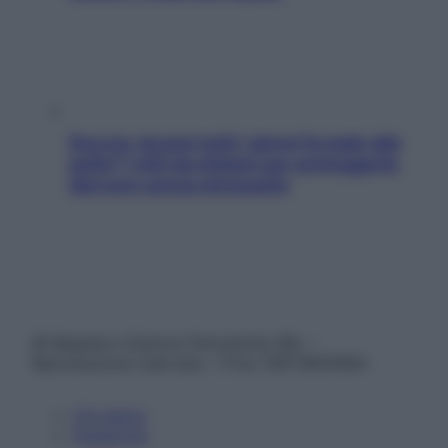
Doccia, lavarsi tutti i giorni fa male alla
pelle? I miti da sfatare per proteggerla
davvero senza stressarla
© Belpietro Edizioni Periodiche SRL –
Riproduzione riservata – P.Iva 13673600964
Chi siamo
Pubblicità