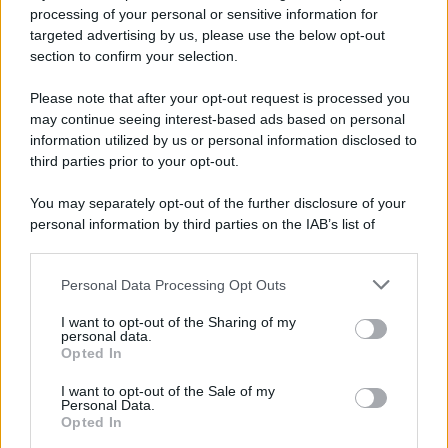
Privacy Policy
processing of your personal or sensitive information for
Cookie Policy
targeted advertising by us, please use the below opt-out
Note Legali
section to confirm your selection.
Preferenze Privacy
Please note that after your opt-out request is processed you
may continue seeing interest-based ads based on personal
information utilized by us or personal information disclosed to
third parties prior to your opt-out.
You may separately opt-out of the further disclosure of your
personal information by third parties on the IAB’s list of
downstream participants.
Personal Data Processing Opt Outs
This information may also be disclosed by us to third parties
on the IAB’s List of Downstream Participants that may further
I want to opt-out of the Sharing of my
disclose it to other third parties.
personal data.
Opted In
Please note that this website/app uses one or more Google
services and may gather and store information including but
I want to opt-out of the Sale of my
Personal Data.
not limited to your visit or usage behaviour. You may click to
Opted In
grant or deny consent to Google and its third-party tags to