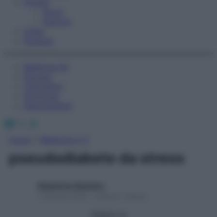
Fitness
Sport
Esercizi
Video
Podcast
Medicina AZ
Farmaci
Calcolatori
Oroscopo
Abbonamenti
Facebook
X
Instagram
Home
»
Medicina A-Z
pseudodiabete da stress
Redazione Starbene
1 Gennaio 2025 – Lettura 1 minuto
Seguici su