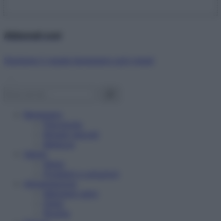
Abbonati ora!
Starbene ti regala benessere ogni mese!
Benessere
Psicologia
Rimedi naturali
Bellezza
Salute
News
Problemi e soluzioni
Alimentazione
Mangiare sano
Diete
Ricette