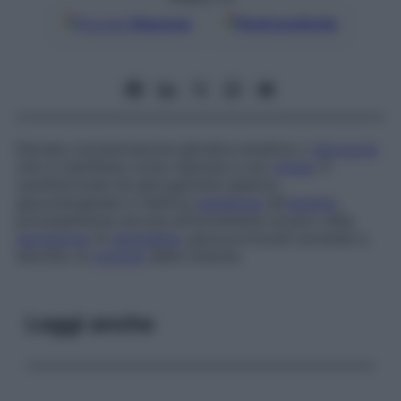
Google
Discover
Fonti preferite
Elevata concentrazione glicidica ematica o
glicosuria
che si manifesta come risposta a uno
stress
. È
caratterizzata da glicogenolisi epatica,
gluconeogenesi e relativa
resistenza
all’
insulina
,
principalmente dovute all’incremento brusco nella
secrezione
di
adrenalina
, glucocorticoidi surrenali e,
talvolta, di
ormone
della crescita.
Leggi anche