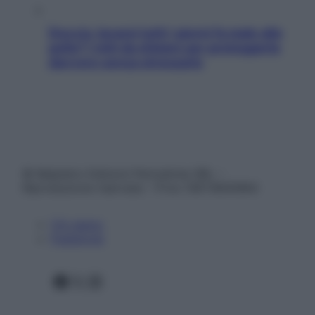
Doccia, lavarsi tutti i giorni fa male alla
pelle? I miti da sfatare per proteggerla
davvero senza stressarla
© Belpietro Edizioni Periodiche SRL –
Riproduzione riservata – P.Iva 13673600964
Chi siamo
Pubblicità
Facebook
X
Instagram