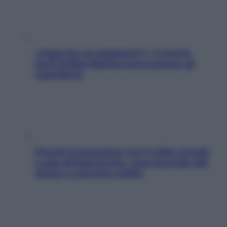
«Oggi che se magnamo?»: 4 ricette
facili di Max Mariola senza pesare gli
ingredienti
Perché la pressione con il caldo scende
e sale all’improvviso: cosa succede alle
donne e cosa fare subito