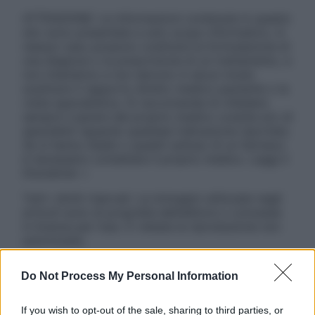
ATTENZIONE: Le informazioni contenute in questo
sito sono presentate a solo scopo informativo, in
nessun caso possono costituire la formulazione di
una diagnosi o la prescrizione di un trattamento, e
non intendono e non devono in alcun modo
sostituire il rapporto diretto medico-paziente o la
visita specialistica. Si raccomanda di chiedere
sempre il parere del proprio medico curante e/o di
specialisti riguardo qualsiasi indicazione riportata.
Se si hanno dubbi o quesiti sull’uso di un farmaco
è necessario contattare il proprio medico. Leggi il
Disclaimer »
Tutti i diritti riservati. Le immagini utilizzate negli
articoli sono di proprietà dell’editore o concesse
in licenza per l’uso. È vietata la riproduzione non
autorizzata.
Do Not Process My Personal Information
Informativa
If you wish to opt-out of the sale, sharing to third parties, or