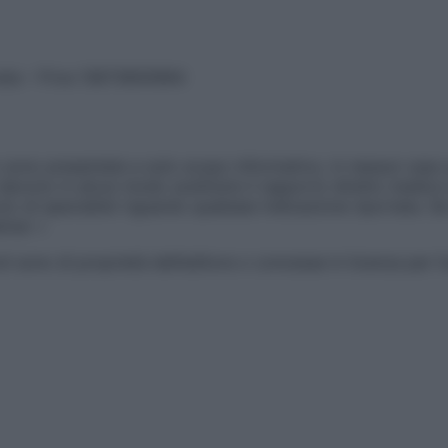
vata – P.Iva 13673600964
sono presentate a solo scopo informativo, in nessun caso p
devono in alcun modo sostituire il rapporto diretto medico-p
 di specialisti riguardo qualsiasi indicazione riportata. Se
aimer »
ticoli sono di proprietà dell’editore o concesse in licenza per 