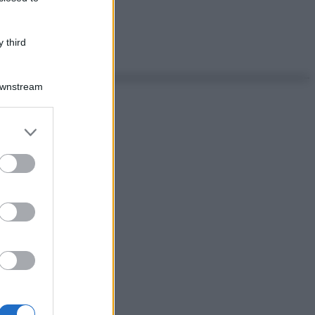
 third
Downstream
er and store
to grant or
ed purposes