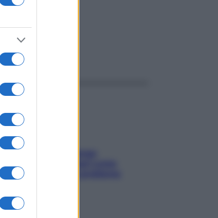
ggi anche
Capelli spezzati lungo
l’attaccatura? Scopri come
risolvere l’annoso problema