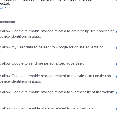
lected.
Out
consents
Le
o allow Google to enable storage related to advertising like cookies on
evice identifiers in apps.
ti preferite
o allow my user data to be sent to Google for online advertising
s.
to allow Google to send me personalized advertising.
o allow Google to enable storage related to analytics like cookies on
posizione anteriore e laterale della
mandibola
.
evice identifiers in apps.
 dente.
o allow Google to enable storage related to functionality of the website
azione
di un disco intervertebrale attraverso la
adice nervosa
. Detto anche
prolasso del disco
o allow Google to enable storage related to personalization.
to dell’
acetabolo
con migrazione interna della
testa