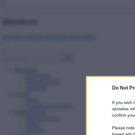
Abbonati ora!
Starbene ti regala benessere ogni mese!
Benessere
Psicologia
Rimedi naturali
Bellezza
Do Not Pr
Salute
News
If you wish 
Problemi e soluzioni
sensitive in
Alimentazione
confirm your
Mangiare sano
Diete
Please note
Ricette
based ads b