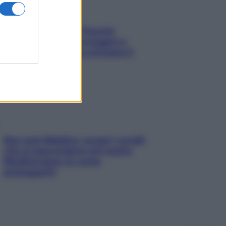
Fame dopo cena? Perché
succede e 6 snack leggeri e
appetitosi che non rovinano il
sonno
Non solo Maldive: scopri i coralli
che si nascondono nel nostro
Mediterraneo (e come
proteggerli)