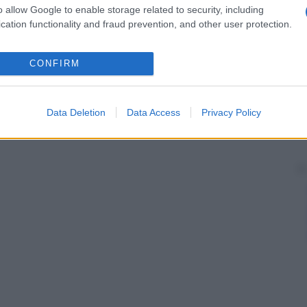
o. Come risultato l’apertura inferiore della pelvi
o allow Google to enable storage related to security, including
,
malattia di Otto
,
acetabolo affondato
,
protrusione
cation functionality and fraud prevention, and other user protection.
ete
interna della pelvi attraverso il piano
CONFIRM
me più gravi della protrusione dell’
acetabolo
.
Data Deletion
Data Access
Privacy Policy