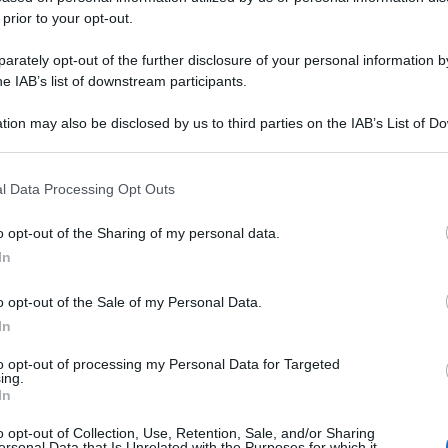
 prior to your opt-out.
rately opt-out of the further disclosure of your personal information by
he IAB’s list of downstream participants.
tion may also be disclosed by us to third parties on the IAB’s List of 
 that may further disclose it to other third parties.
 that this website/app uses one or more Google services and may gath
l Data Processing Opt Outs
including but not limited to your visit or usage behaviour. You may click 
 to Google and its third-party tags to use your data for below specifi
o opt-out of the Sharing of my personal data.
ogle consent section.
In
o opt-out of the Sale of my Personal Data.
In
to opt-out of processing my Personal Data for Targeted
ing.
In
o opt-out of Collection, Use, Retention, Sale, and/or Sharing
ersonal Data that Is Unrelated with the Purposes for which it