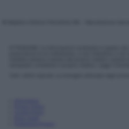
© Belpietro Edizioni Periodiche SRL – Riproduzione riser
ATTENZIONE: Le informazioni contenute in questo sito 
prescrizione di un trattamento, e non intendono e non 
chiedere sempre il parere del proprio medico curante e/o
necessario contattare il proprio medico. Leggi il Discl
Tutti i diritti riservati. Le immagini utilizzate negli ar
Informativa
Privacy Policy
Cookie Policy
Note Legali
Preferenze Privacy