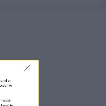
sonal or
ection to
nterest-
closed to