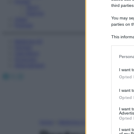
Fitness
third parties
Sport
Esercizi
You may sepa
Video
parties on t
Podcast
This informa
Medicina AZ
Participants
Farmaci
Calcolatori
Please note
Persona
Oroscopo
information 
Abbonamenti
deny consent
I want t
in below Go
Facebook
X
Instagram
Opted 
I want t
Opted 
I want 
Advertis
Opted 
Home
»
Medicina A-Z
I want t
of my P