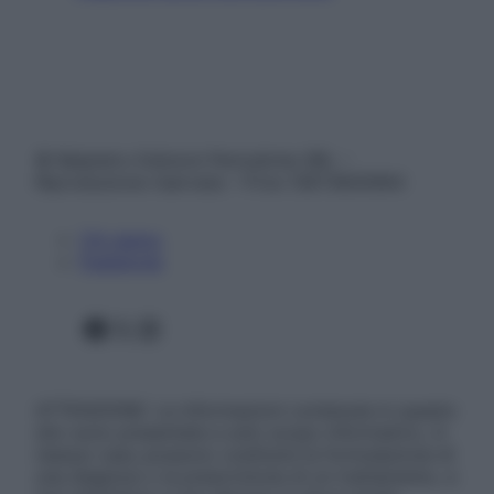
© Belpietro Edizioni Periodiche SRL –
Riproduzione riservata – P.Iva 13673600964
Chi siamo
Pubblicità
Facebook
X
Instagram
ATTENZIONE: Le informazioni contenute in questo
sito sono presentate a solo scopo informativo, in
nessun caso possono costituire la formulazione di
una diagnosi o la prescrizione di un trattamento, e