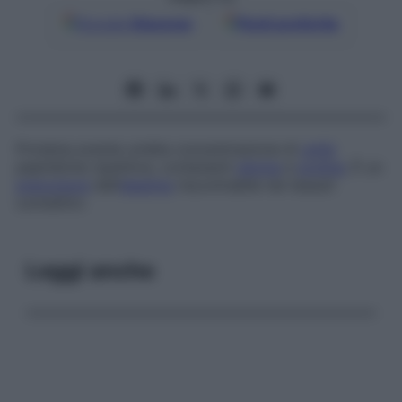
Google
Discover
Fonti preferite
Proteina avente un’alta concentrazione di
unità
peptidiche ripetitive, contenenti
glicina
e
prolina
. È un
precursore
dell’
elastina
riscontrabile nei tessuti
connettivi.
Leggi anche