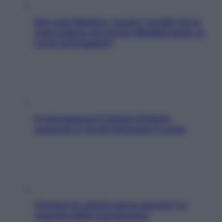
Non solo Maldive: scopri i coralli che si
nascondono nel nostro Mediterraneo (e
come proteggerli)
In menopausa il rischio d’infarto
aumenta: è ora di rinforzare il cuore
Contare le calorie serve ancora? La
risposta della nutrizionista