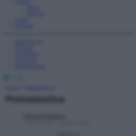
Fitness
Sport
Esercizi
Video
Podcast
Medicina AZ
Farmaci
Calcolatori
Oroscopo
Abbonamenti
Facebook
X
Instagram
Home
»
Medicina A-Z
Protoelastina
Redazione Starbene
1 Gennaio 2025 – Lettura 1 minuto
Seguici su