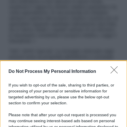
non intendono e non devono in alcun modo
sostituire il rapporto diretto medico-paziente o la
visita specialistica. Si raccomanda di chiedere
sempre il parere del proprio medico curante e/o di
specialisti riguardo qualsiasi indicazione riportata.
Se si hanno dubbi o quesiti sull’uso di un farmaco
è necessario contattare il proprio medico. Leggi il
Disclaimer »
Tutti i diritti riservati. Le immagini utilizzate negli
articoli sono di proprietà dell’editore o concesse
in licenza per l’uso. È vietata la riproduzione non
autorizzata.
Do Not Process My Personal Information
If you wish to opt-out of the sale, sharing to third parties, or
processing of your personal or sensitive information for
Informativa
targeted advertising by us, please use the below opt-out
Privacy Policy
section to confirm your selection.
Cookie Policy
Note Legali
Please note that after your opt-out request is processed you
Preferenze Privacy
may continue seeing interest-based ads based on personal
information utilized by us or personal information disclosed to