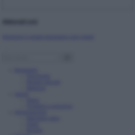
Abbonati ora!
Starbene ti regala benessere ogni mese!
Benessere
Psicologia
Rimedi naturali
Bellezza
Salute
News
Problemi e soluzioni
Alimentazione
Mangiare sano
Diete
Ricette