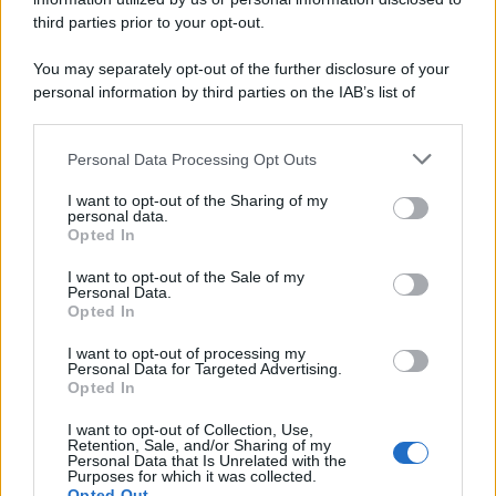
third parties prior to your opt-out.
You may separately opt-out of the further disclosure of your
personal information by third parties on the IAB’s list of
downstream participants.
Personal Data Processing Opt Outs
This information may also be disclosed by us to third parties
on the IAB’s List of Downstream Participants that may further
I want to opt-out of the Sharing of my
disclose it to other third parties.
personal data.
Opted In
Please note that this website/app uses one or more Google
services and may gather and store information including but
I want to opt-out of the Sale of my
Personal Data.
not limited to your visit or usage behaviour. You may click to
Opted In
grant or deny consent to Google and its third-party tags to
use your data for below specified purposes in below Google
I want to opt-out of processing my
consent section.
Personal Data for Targeted Advertising.
Opted In
I want to opt-out of Collection, Use,
Retention, Sale, and/or Sharing of my
Personal Data that Is Unrelated with the
Purposes for which it was collected.
Opted Out