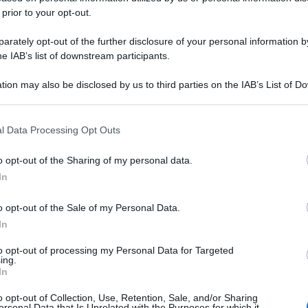
 prior to your opt-out.
rately opt-out of the further disclosure of your personal information by
he IAB’s list of downstream participants.
tion may also be disclosed by us to third parties on the IAB’s List of 
 that may further disclose it to other third parties.
 that this website/app uses one or more Google services and may gath
l Data Processing Opt Outs
including but not limited to your visit or usage behaviour. You may click 
 to Google and its third-party tags to use your data for below specifi
o opt-out of the Sharing of my personal data.
ogle consent section.
In
o opt-out of the Sale of my Personal Data.
In
to opt-out of processing my Personal Data for Targeted
ing.
In
o opt-out of Collection, Use, Retention, Sale, and/or Sharing
ersonal Data that Is Unrelated with the Purposes for which it