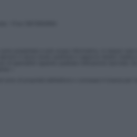
vata – P.Iva 13673600964
sono presentate a solo scopo informativo, in nessun caso p
devono in alcun modo sostituire il rapporto diretto medico-p
 di specialisti riguardo qualsiasi indicazione riportata. Se
aimer »
ticoli sono di proprietà dell’editore o concesse in licenza per 