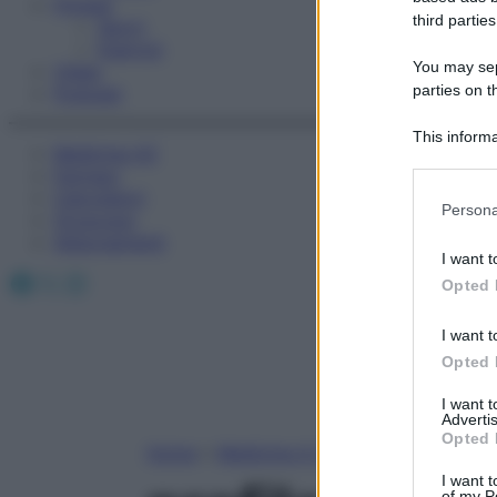
Fitness
third parties
Sport
Esercizi
You may sepa
Video
parties on t
Podcast
This informa
Medicina AZ
Participants
Farmaci
Calcolatori
Please note
Persona
Oroscopo
information 
Abbonamenti
deny consent
I want t
in below Go
Facebook
X
Instagram
Opted 
I want t
Opted 
I want 
Advertis
Opted 
Home
»
Medicina A-Z
I want t
of my P