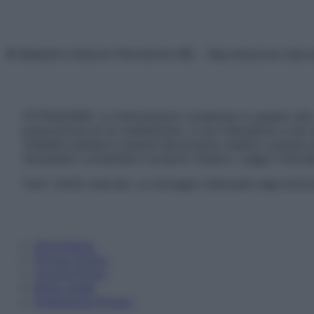
© Belpietro Edizioni Periodiche SRL – Riproduzione riser
ATTENZIONE: Le informazioni contenute in questo sito 
prescrizione di un trattamento, e non intendono e non 
chiedere sempre il parere del proprio medico curante e/o
necessario contattare il proprio medico. Leggi il Discl
Tutti i diritti riservati. Le immagini utilizzate negli ar
Informativa
Privacy Policy
Cookie Policy
Note Legali
Preferenze Privacy