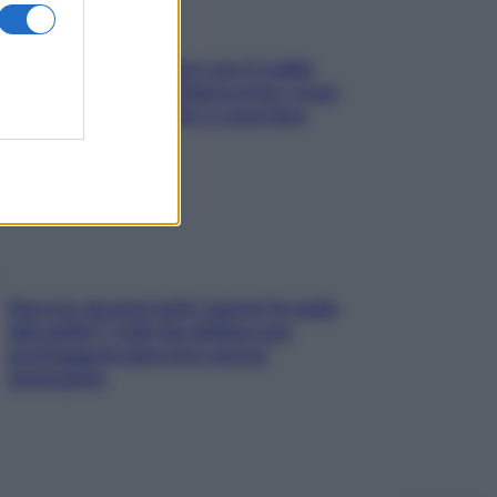
Perché la pressione con il caldo
scende e sale all’improvviso: cosa
succede alle donne e cosa fare
subito
Doccia, lavarsi tutti i giorni fa male
alla pelle? I miti da sfatare per
proteggerla davvero senza
stressarla