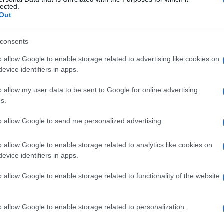
ario
lected.
Out
consents
Le
o allow Google to enable storage related to advertising like cookies on
evice identifiers in apps.
ti preferite
o allow my user data to be sent to Google for online advertising
s.
to allow Google to send me personalized advertising.
o allow Google to enable storage related to analytics like cookies on
ina militare o del lavoro per fornire una valutazione
evice identifiers in apps.
 e fisiologiche di un individuo allo scopo di indicarne
ro. Gli elementi presi generalmente in considerazione
o allow Google to enable storage related to functionality of the website
o
, lo stato degli
arti
inferiori e superiori, l’intelligenza
iene assegnato un punteggio o un peso soggettivo.
o allow Google to enable storage related to personalization.