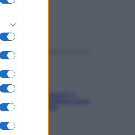
ggi anche
«Oggi che se magnamo?»: 4
ricette facili di Max Mariola senza
pesare gli ingredienti