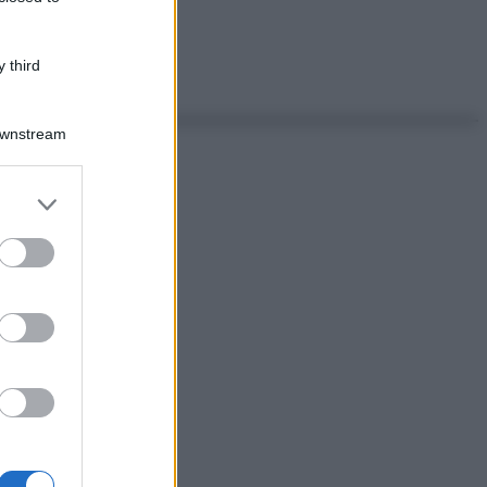
 third
Downstream
er and store
to grant or
ed purposes