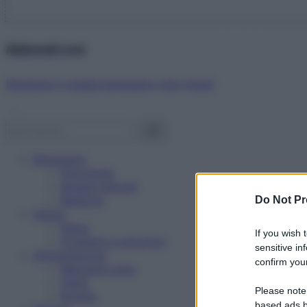
Abbonati ora!
Starbene ti regala benessere ogni mese!
Benessere
Psicologia
Rimedi naturali
Bellezza
Do Not Pr
Salute
News
If you wish 
Problemi e soluzioni
sensitive in
Alimentazione
confirm your
Mangiare sano
Diete
Please note
Ricette
based ads b