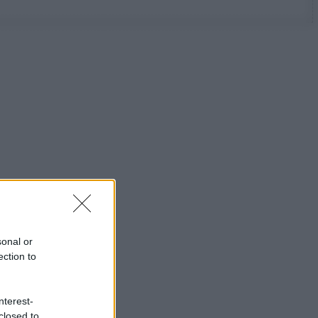
sonal or
ection to
nterest-
closed to