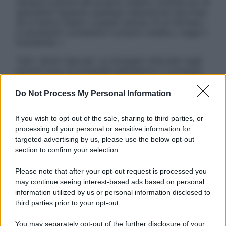
sempre il parere del proprio medico curante e/o di
specialisti riguardo qualsiasi indicazione riportata.
Se si hanno dubbi o quesiti sull’uso di un farmaco
è necessario contattare il proprio medico. Leggi il
Disclaimer »
Tutti i diritti riservati. Le immagini utilizzate negli
articoli sono di proprietà dell’editore o concesse
in licenza per l’uso. È vietata la riproduzione non
autorizzata.
Do Not Process My Personal Information
If you wish to opt-out of the sale, sharing to third parties, or
processing of your personal or sensitive information for
Informativa
targeted advertising by us, please use the below opt-out
Privacy Policy
section to confirm your selection.
Cookie Policy
Note Legali
Please note that after your opt-out request is processed you
Preferenze Privacy
may continue seeing interest-based ads based on personal
information utilized by us or personal information disclosed to
third parties prior to your opt-out.
You may separately opt-out of the further disclosure of your