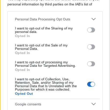
personal information by third parties on the IAB’s list of
downstream participants.
Personal Data Processing Opt Outs
This information may also be disclosed by us to third parties
on the IAB’s List of Downstream Participants that may further
I want to opt-out of the Sharing of my
disclose it to other third parties.
personal data.
Opted In
Please note that this website/app uses one or more Google
services and may gather and store information including but
I want to opt-out of the Sale of my
Personal Data.
not limited to your visit or usage behaviour. You may click to
Opted In
grant or deny consent to Google and its third-party tags to
use your data for below specified purposes in below Google
I want to opt-out of processing my
consent section.
Personal Data for Targeted Advertising.
Opted In
I want to opt-out of Collection, Use,
Retention, Sale, and/or Sharing of my
Personal Data that Is Unrelated with the
Purposes for which it was collected.
Opted Out
Google consents