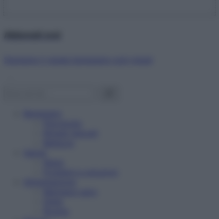
Abbonati ora!
Starbene ti regala benessere ogni mese!
Benessere
Psicologia
Rimedi naturali
Bellezza
Salute
News
Problemi e soluzioni
Alimentazione
Mangiare sano
Diete
Ricette