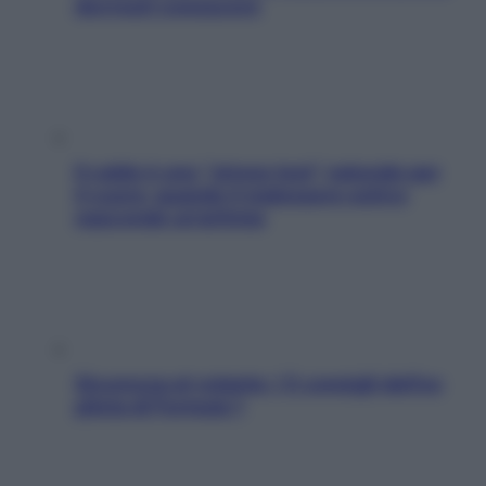
dovresti conoscere
Il caldo è uno “stress test” naturale per
il cuore: quando il malessere estivo
nasconde un’aritmia
Sicurezza al volante: i 5 consigli dell’ex
pilota di Formula 1