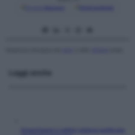
Google
Discover
Fonti preferite
Ablazione chirurgica del
retto
e dello
sfintere
anale.
Leggi anche
Grassi buoni e cattivi: tutta la verità che