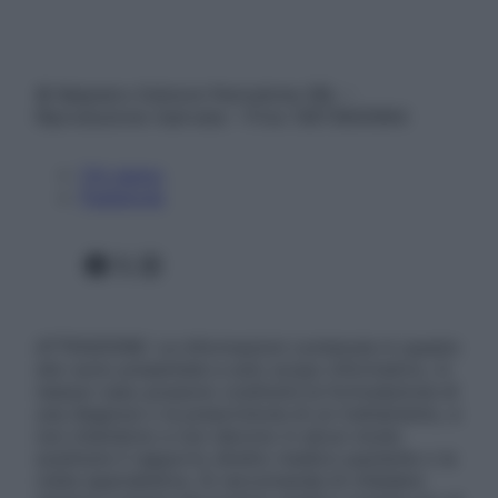
© Belpietro Edizioni Periodiche SRL –
Riproduzione riservata – P.Iva 13673600964
Chi siamo
Pubblicità
Facebook
X
Instagram
ATTENZIONE: Le informazioni contenute in questo
sito sono presentate a solo scopo informativo, in
nessun caso possono costituire la formulazione di
una diagnosi o la prescrizione di un trattamento, e
non intendono e non devono in alcun modo
sostituire il rapporto diretto medico-paziente o la
visita specialistica. Si raccomanda di chiedere