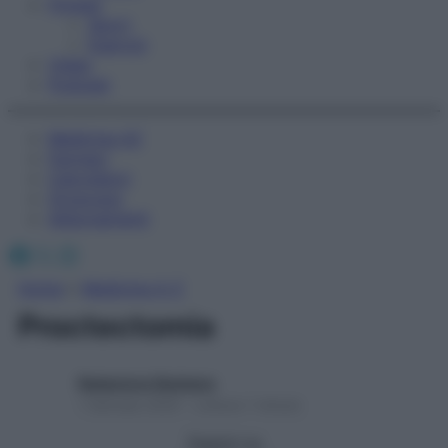
Fitness
Sport
Esercizi
Video
Podcast
Medicina AZ
Farmaci
Calcolatori
Oroscopo
Abbonamenti
Facebook
X
Instagram
Home
»
Medicina A-Z
Proctectomia
Redazione Starbene
1 Gennaio 2025 – Lettura 1 minuto
Seguici su