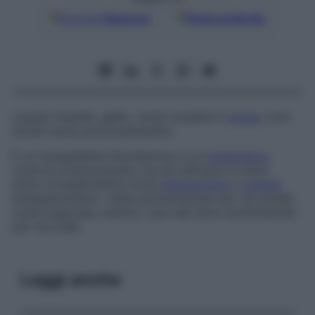
Google
Discover
Fonti preferite
Liquido limpido, giallo, molto solubile in
acqua
, noto
anche come
proclorpemazina
.
È un tranquillante fenotiazinico e un
antiemetico
come la clorpromazina, ma più efficace; è meno
attivo di quest’ultima come
antistaminico
e
agente
antispasmolitico. Viene somministrato per via rettale
come supposta, mentre i suoi sali sono somministrati
per via orale.
Leggi anche