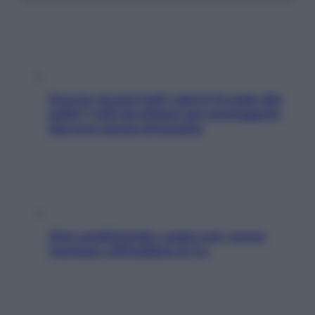
Doccia, lavarsi tutti i giorni fa male alla
pelle? I miti da sfatare per proteggerla
davvero senza stressarla
Aria condizionata: usala così, senza
rischiare raffreddore & Co.