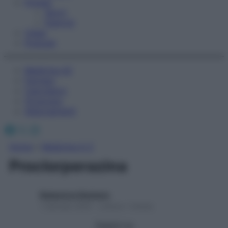
Fitness
Sport
Esercizi
Video
Podcast
Medicina AZ
Farmaci
Calcolatori
Oroscopo
Abbonamenti
Facebook
X
Instagram
Home
»
Medicina A-Z
Proclorperazina
Redazione Starbene
1 Gennaio 2025 – Lettura 1 minuto
Seguici su