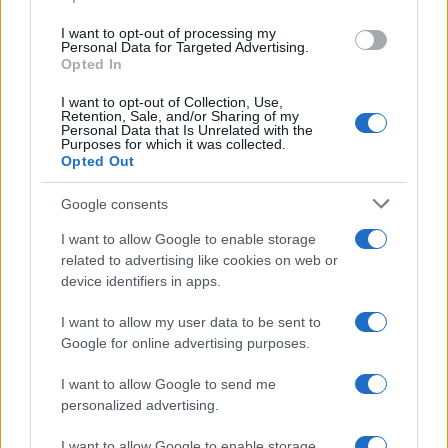
grant or deny consent to Google and its third-party tags to
use your data for below specified purposes in below Google
I want to opt-out of processing my
consent section.
Personal Data for Targeted Advertising.
Opted In
I want to opt-out of Collection, Use,
Retention, Sale, and/or Sharing of my
Personal Data that Is Unrelated with the
Purposes for which it was collected.
Opted Out
Google consents
I want to allow Google to enable storage
related to advertising like cookies on web or
device identifiers in apps.
I want to allow my user data to be sent to
Google for online advertising purposes.
I want to allow Google to send me
personalized advertising.
I want to allow Google to enable storage