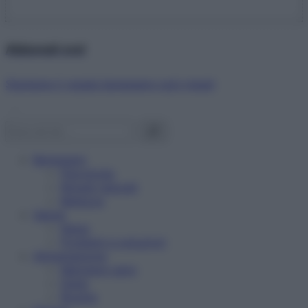
Abbonati ora!
Starbene ti regala benessere ogni mese!
Benessere
Psicologia
Rimedi naturali
Bellezza
Salute
News
Problemi e soluzioni
Alimentazione
Mangiare sano
Diete
Ricette