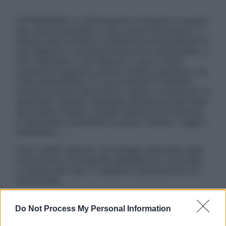
ATTENZIONE: Le informazioni contenute in questo
sito sono presentate a solo scopo informativo, in
nessun caso possono costituire la formulazione di
una diagnosi o la prescrizione di un trattamento, e
non intendono e non devono in alcun modo
sostituire il rapporto diretto medico-paziente o la
visita specialistica. Si raccomanda di chiedere
sempre il parere del proprio medico curante e/o di
specialisti riguardo qualsiasi indicazione riportata.
Se si hanno dubbi o quesiti sull’uso di un farmaco
è necessario contattare il proprio medico. Leggi il
Disclaimer »
Tutti i diritti riservati. Le immagini utilizzate negli
articoli sono di proprietà dell’editore o concesse
in licenza per l’uso. È vietata la riproduzione non
autorizzata.
Do Not Process My Personal Information
Informativa