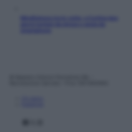
Mindfulness tra le vette: a Cortina due
giorni lontani da stress e ansia da
smartphone
© Belpietro Edizioni Periodiche SRL –
Riproduzione riservata – P.Iva 13673600964
Chi siamo
Pubblicità
Facebook
X
Instagram