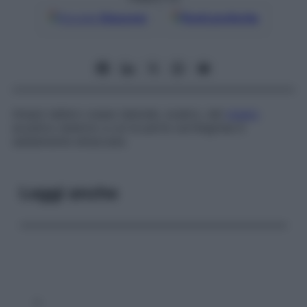
Google
Discover
Fonti preferite
Ampio labbro osseo laterale, scabro, del
meato
acustico esterno a cui la parte cartilaginea è
saldamente attaccata.
Leggi anche