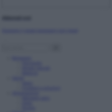
Abbonati ora!
Starbene ti regala benessere ogni mese!
Benessere
Psicologia
Rimedi naturali
Bellezza
Salute
News
Problemi e soluzioni
Alimentazione
Mangiare sano
Diete
Ricette