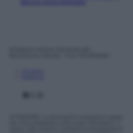
davvero senza stressarla
© Belpietro Edizioni Periodiche SRL –
Riproduzione riservata – P.Iva 13673600964
Chi siamo
Pubblicità
Facebook
X
Instagram
ATTENZIONE: Le informazioni contenute in questo
sito sono presentate a solo scopo informativo, in
nessun caso possono costituire la formulazione di