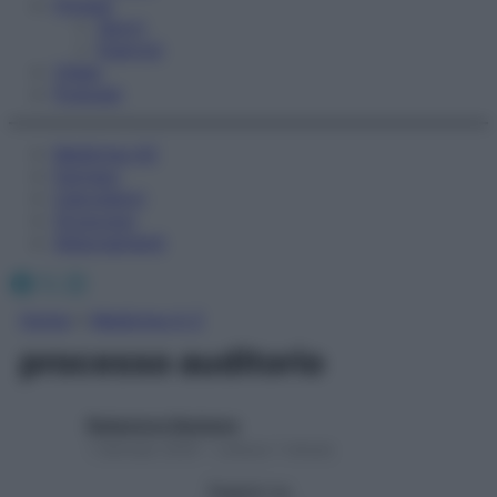
Fitness
Sport
Esercizi
Video
Podcast
Medicina AZ
Farmaci
Calcolatori
Oroscopo
Abbonamenti
Facebook
X
Instagram
Home
»
Medicina A-Z
processo auditorio
Redazione Starbene
1 Gennaio 2025 – Lettura 1 minuto
Seguici su