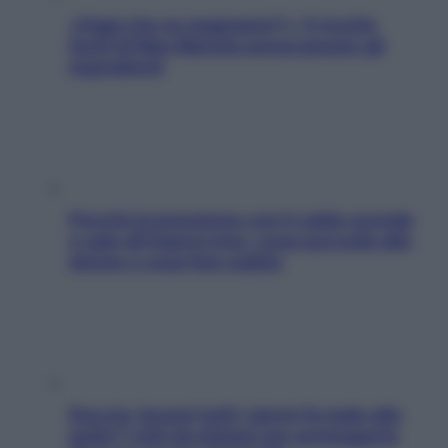
«Oggi che se magnamo?»: 4 ricette
facili di Max Mariola senza pesare gli
ingredienti
Perché la pressione con il caldo scende
e sale all’improvviso: cosa succede alle
donne e cosa fare subito
Doccia, lavarsi tutti i giorni fa male alla
pelle? I miti da sfatare per proteggerla