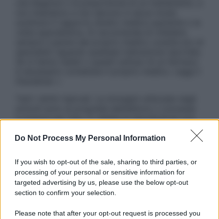
una diagnosi o la prescrizione di un trattamento, e
non intendono e non devono in alcun modo
sostituire il rapporto diretto medico-paziente o la
visita specialistica. Si raccomanda di chiedere
sempre il parere del proprio medico curante e/o di
specialisti riguardo qualsiasi indicazione riportata.
Se si hanno dubbi o quesiti sull’uso di un farmaco
è necessario contattare il proprio medico. Leggi il
Disclaimer »
Tutti i diritti riservati. Le immagini utilizzate negli
articoli sono di proprietà dell’editore o concesse
in licenza per l’uso. È vietata la riproduzione non
autorizzata.
Do Not Process My Personal Information
If you wish to opt-out of the sale, sharing to third parties, or
Informativa
processing of your personal or sensitive information for
Privacy Policy
targeted advertising by us, please use the below opt-out
Cookie Policy
section to confirm your selection.
Note Legali
Preferenze Privacy
Please note that after your opt-out request is processed you