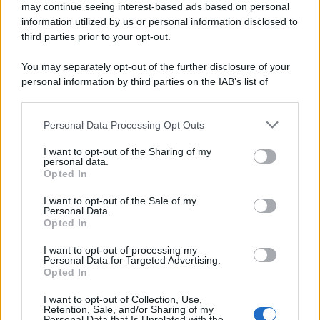
may continue seeing interest-based ads based on personal
information utilized by us or personal information disclosed to
third parties prior to your opt-out.
You may separately opt-out of the further disclosure of your
personal information by third parties on the IAB’s list of
downstream participants.
Personal Data Processing Opt Outs
This information may also be disclosed by us to third parties
on the IAB’s List of Downstream Participants that may further
I want to opt-out of the Sharing of my
disclose it to other third parties.
personal data.
Opted In
Please note that this website/app uses one or more Google
services and may gather and store information including but
I want to opt-out of the Sale of my
Personal Data.
not limited to your visit or usage behaviour. You may click to
Opted In
grant or deny consent to Google and its third-party tags to
use your data for below specified purposes in below Google
I want to opt-out of processing my
consent section.
Personal Data for Targeted Advertising.
Opted In
I want to opt-out of Collection, Use,
Retention, Sale, and/or Sharing of my
Personal Data that Is Unrelated with the