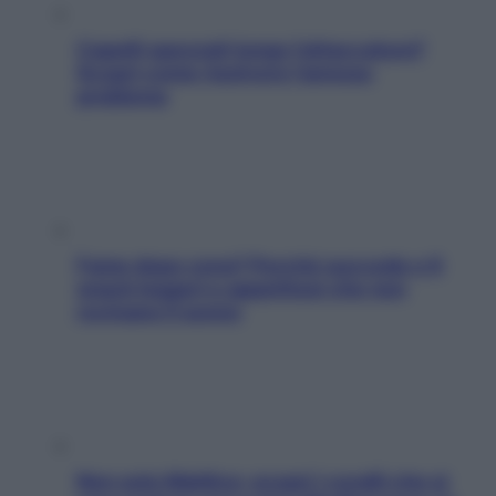
Capelli spezzati lungo l’attaccatura?
Scopri come risolvere l’annoso
problema
Fame dopo cena? Perché succede e 6
snack leggeri e appetitosi che non
rovinano il sonno
Non solo Maldive: scopri i coralli che si