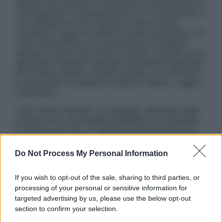
nessun caso possono costituire la formulazione di
una diagnosi o la prescrizione di un trattamento, e
non intendono e non devono in alcun modo
sostituire il rapporto diretto medico-paziente o la
visita specialistica. Si raccomanda di chiedere
sempre il parere del proprio medico curante e/o di
specialisti riguardo qualsiasi indicazione riportata.
Se si hanno dubbi o quesiti sull’uso di un farmaco
è necessario contattare il proprio medico. Leggi il
Disclaimer »
Tutti i diritti riservati. Le immagini utilizzate negli
articoli sono di proprietà dell’editore o concesse
in licenza per l’uso. È vietata la riproduzione non
autorizzata.
Do Not Process My Personal Information
If you wish to opt-out of the sale, sharing to third parties, or
Informativa
processing of your personal or sensitive information for
Privacy Policy
targeted advertising by us, please use the below opt-out
Cookie Policy
section to confirm your selection.
Note Legali