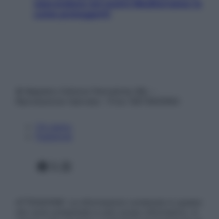
nascondono nel nostro Mediterraneo (e
come proteggerli)
© Belpietro Edizioni Periodiche SRL –
Riproduzione riservata – P.Iva 13673600964
Chi siamo
Pubblicità
Facebook
X
Instagram
ATTENZIONE: Le informazioni contenute in questo
sito sono presentate a solo scopo informativo, in