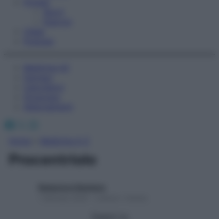
Fitness
Sport
Esercizi
Video
Podcast
Medicina AZ
Farmaci
Calcolatori
Oroscopo
Abbonamenti
Facebook
X
Instagram
Home
»
Medicina A-Z
Procentriolo
Redazione Starbene
1 Gennaio 2025 – Lettura 1 minuto
Seguici su