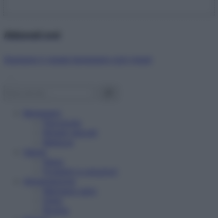
Abbonati ora!
Starbene ti regala benessere ogni mese!
Benessere
Psicologia
Rimedi naturali
Bellezza
Salute
News
Problemi e soluzioni
Alimentazione
Mangiare sano
Diete
Ricette