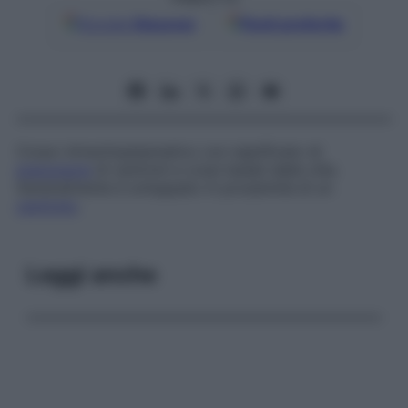
Google
Discover
Fonti preferite
Corpo intracitoplasmatico con significato di
precursore
di centrioli e corpi basali delle cilia.
Generalmente è sviluppato in prossimità di un
centriolo
.
Leggi anche