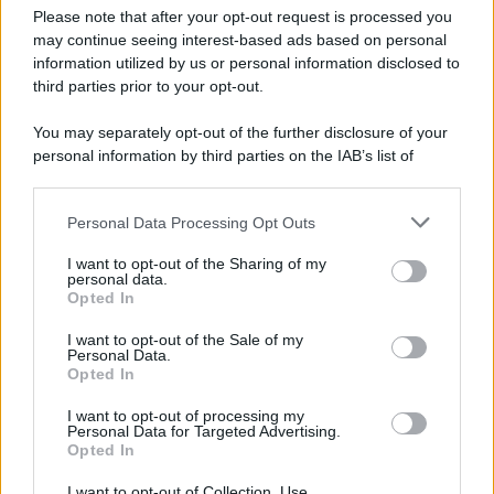
Preferenze Privacy
Please note that after your opt-out request is processed you
may continue seeing interest-based ads based on personal
information utilized by us or personal information disclosed to
third parties prior to your opt-out.
You may separately opt-out of the further disclosure of your
personal information by third parties on the IAB’s list of
downstream participants.
Personal Data Processing Opt Outs
This information may also be disclosed by us to third parties
on the IAB’s List of Downstream Participants that may further
I want to opt-out of the Sharing of my
disclose it to other third parties.
personal data.
Opted In
Please note that this website/app uses one or more Google
services and may gather and store information including but
I want to opt-out of the Sale of my
Personal Data.
not limited to your visit or usage behaviour. You may click to
Opted In
grant or deny consent to Google and its third-party tags to
use your data for below specified purposes in below Google
I want to opt-out of processing my
consent section.
Personal Data for Targeted Advertising.
Opted In
I want to opt-out of Collection, Use,