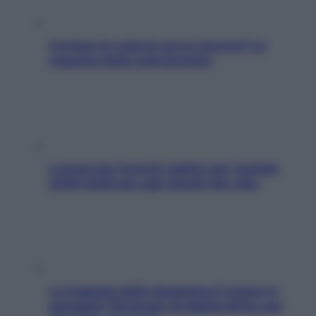
Contare le calorie serve ancora? La
risposta della nutrizionista
L’oroscopo food di Jupiter per l’estate
2026 dedicato agli amanti del cibo
La trappola della dopamina ti segue in
spiaggia? Strategie di digital detox per