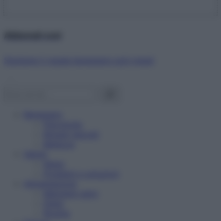
Abbonati ora!
Starbene ti regala benessere ogni mese!
Benessere
Psicologia
Rimedi naturali
Bellezza
Salute
News
Problemi e soluzioni
Alimentazione
Mangiare sano
Diete
Ricette