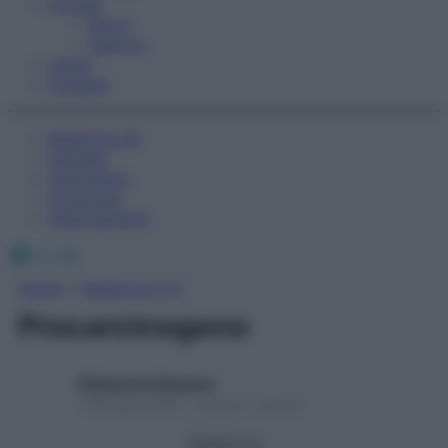
Fitness
Sport
Esercizi
Video
Podcast
Medicina AZ
Farmaci
Calcolatori
Oroscopo
Abbonamenti
Facebook
X
Instagram
Home
»
Medicina A-Z
Procarcinogeno
Redazione Starbene
1 Gennaio 2025 – Lettura 1 minuto
Seguici su