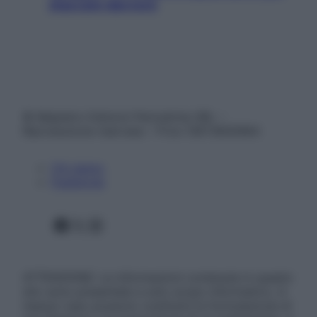
staccare davvero
© Belpietro Edizioni Periodiche SRL –
Riproduzione riservata – P.Iva 13673600964
Chi siamo
Pubblicità
Facebook
X
Instagram
ATTENZIONE: Le informazioni contenute in questo
sito sono presentate a solo scopo informativo, in
nessun caso possono costituire la formulazione di