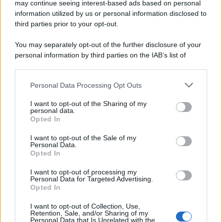
may continue seeing interest-based ads based on personal
information utilized by us or personal information disclosed to
third parties prior to your opt-out.
You may separately opt-out of the further disclosure of your
personal information by third parties on the IAB’s list of
downstream participants.
Personal Data Processing Opt Outs
This information may also be disclosed by us to third parties
on the IAB’s List of Downstream Participants that may further
I want to opt-out of the Sharing of my
disclose it to other third parties.
personal data.
Opted In
Please note that this website/app uses one or more Google
services and may gather and store information including but
I want to opt-out of the Sale of my
Personal Data.
not limited to your visit or usage behaviour. You may click to
Opted In
grant or deny consent to Google and its third-party tags to
use your data for below specified purposes in below Google
I want to opt-out of processing my
consent section.
Personal Data for Targeted Advertising.
Opted In
I want to opt-out of Collection, Use,
Retention, Sale, and/or Sharing of my
Personal Data that Is Unrelated with the