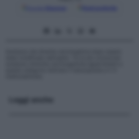
Google
Discover
Fonti preferite
Sostanza che diventa carcinogenica dopo essere
stata modificata nell’ospite. Tra le più conosciute
sostanze chimiche carcinogeniche appartenenti a
questa categoria rientrano il benzopirene e il 3-
metilcolantrene.
Leggi anche