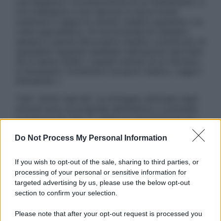
una diagnosi o la prescrizione di un trattamento, e
non intendono e non devono in alcun modo
sostituire il rapporto diretto medico-paziente o la
visita specialistica. Si raccomanda di chiedere
sempre il parere del proprio medico curante e/o di
specialisti riguardo qualsiasi indicazione riportata.
Se si hanno dubbi o quesiti sull’uso di un farmaco
è necessario contattare il proprio medico. Leggi il
Disclaimer »
Tutti i diritti riservati. Le immagini utilizzate negli
articoli sono di proprietà dell’editore o concesse
in licenza per l’uso. È vietata la riproduzione non
autorizzata.
Do Not Process My Personal Information
If you wish to opt-out of the sale, sharing to third parties, or
Informativa
processing of your personal or sensitive information for
Privacy Policy
targeted advertising by us, please use the below opt-out
Cookie Policy
section to confirm your selection.
Note Legali
Preferenze Privacy
Please note that after your opt-out request is processed you