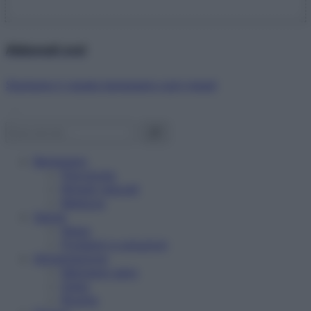
Abbonati ora!
Starbene ti regala benessere ogni mese!
Benessere
Psicologia
Rimedi naturali
Bellezza
Salute
News
Problemi e soluzioni
Alimentazione
Mangiare sano
Diete
Ricette