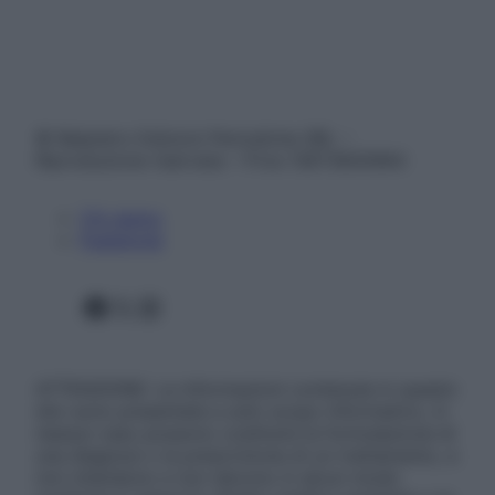
© Belpietro Edizioni Periodiche SRL –
Riproduzione riservata – P.Iva 13673600964
Chi siamo
Pubblicità
Facebook
X
Instagram
ATTENZIONE: Le informazioni contenute in questo
sito sono presentate a solo scopo informativo, in
nessun caso possono costituire la formulazione di
una diagnosi o la prescrizione di un trattamento, e
non intendono e non devono in alcun modo