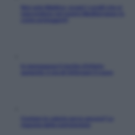
Non solo Maldive: scopri i coralli che si
nascondono nel nostro Mediterraneo (e
come proteggerli)
In menopausa il rischio d’infarto
aumenta: è ora di rinforzare il cuore
Contare le calorie serve ancora? La
risposta della nutrizionista