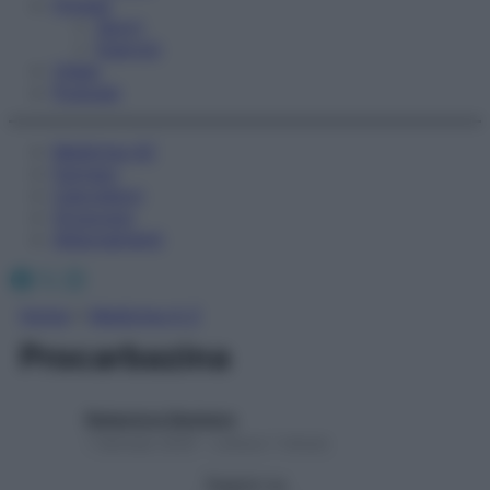
Fitness
Sport
Esercizi
Video
Podcast
Medicina AZ
Farmaci
Calcolatori
Oroscopo
Abbonamenti
Facebook
X
Instagram
Home
»
Medicina A-Z
Procarbazina
Redazione Starbene
1 Gennaio 2025 – Lettura 1 minuto
Seguici su