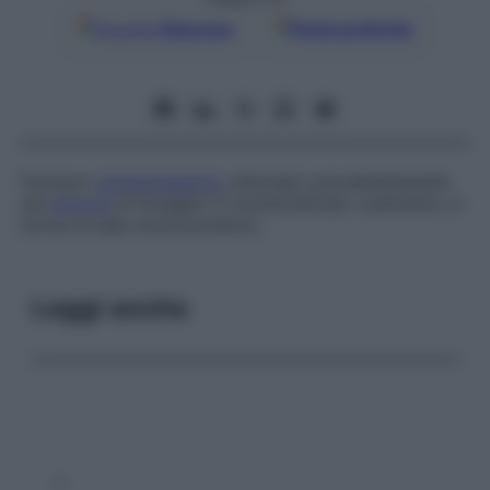
Google
Discover
Fonti preferite
Farmaco
antineoplastico
utilizzato prevalentemente
nel
linfoma
di Hodgkin. È somministrato oralmente, in
forma di sale monocloridrico.
Leggi anche