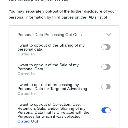
You may separately opt-out of the further disclosure of your
personal information by third parties on the IAB’s list of
downstream participants.
Personal Data Processing Opt Outs
This information may also be disclosed by us to third parties
on the IAB’s List of Downstream Participants that may further
I want to opt-out of the Sharing of my
disclose it to other third parties.
personal data.
Opted In
Please note that this website/app uses one or more Google
services and may gather and store information including but
I want to opt-out of the Sale of my
Personal Data.
not limited to your visit or usage behaviour. You may click to
Opted In
grant or deny consent to Google and its third-party tags to
use your data for below specified purposes in below Google
I want to opt-out of processing my
consent section.
Personal Data for Targeted Advertising.
Opted In
I want to opt-out of Collection, Use,
Retention, Sale, and/or Sharing of my
Personal Data that Is Unrelated with the
Purposes for which it was collected.
Opted Out