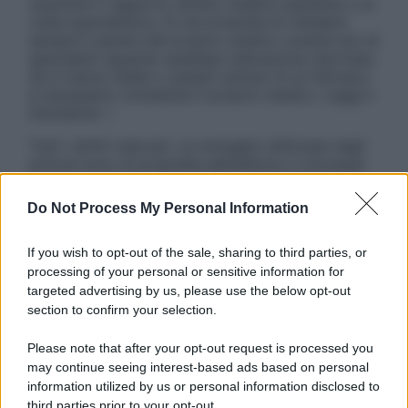
sostituire il rapporto diretto medico-paziente o la
visita specialistica. Si raccomanda di chiedere
sempre il parere del proprio medico curante e/o di
specialisti riguardo qualsiasi indicazione riportata.
Se si hanno dubbi o quesiti sull’uso di un farmaco
è necessario contattare il proprio medico. Leggi il
Disclaimer »
Tutti i diritti riservati. Le immagini utilizzate negli
articoli sono di proprietà dell’editore o concesse
in licenza per l’uso. È vietata la riproduzione non
autorizzata.
Do Not Process My Personal Information
If you wish to opt-out of the sale, sharing to third parties, or
processing of your personal or sensitive information for
Informativa
targeted advertising by us, please use the below opt-out
Privacy Policy
section to confirm your selection.
Cookie Policy
Note Legali
Please note that after your opt-out request is processed you
Preferenze Privacy
may continue seeing interest-based ads based on personal
information utilized by us or personal information disclosed to
third parties prior to your opt-out.