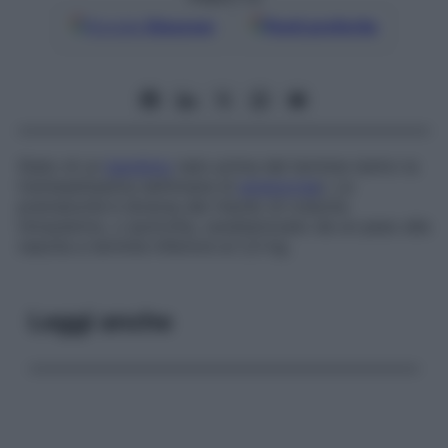
Google
Discover
Fonti preferite
Stato di un
bambino
nato prima del termine (entro la
trentasettesima settimana di
amenorrea
). La
prematurità è diversa dal ritardo di crescita
intrauterino, o ipotrofia, caratterizzato da un peso alla
nascita a termine inferiore ai 2,5 kg.
Leggi anche