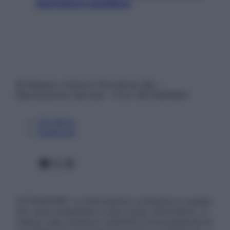
riportarla in equilibrio
© Belpietro Edizioni Periodiche SRL –
Riproduzione riservata – P.Iva 13673600964
Chi siamo
Pubblicità
Facebook
X
Instagram
ATTENZIONE: Le informazioni contenute in questo
sito sono presentate a solo scopo informativo, in
nessun caso possono costituire la formulazione di