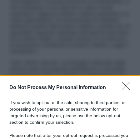
una diagnosi o la prescrizione di un trattamento, e
non intendono e non devono in alcun modo
sostituire il rapporto diretto medico-paziente o la
visita specialistica. Si raccomanda di chiedere
sempre il parere del proprio medico curante e/o di
specialisti riguardo qualsiasi indicazione riportata.
Se si hanno dubbi o quesiti sull’uso di un farmaco
è necessario contattare il proprio medico. Leggi il
Disclaimer »
Tutti i diritti riservati. Le immagini utilizzate negli
articoli sono di proprietà dell’editore o concesse
in licenza per l’uso. È vietata la riproduzione non
autorizzata.
Do Not Process My Personal Information
If you wish to opt-out of the sale, sharing to third parties, or
Informativa
processing of your personal or sensitive information for
Privacy Policy
targeted advertising by us, please use the below opt-out
Cookie Policy
section to confirm your selection.
Note Legali
Preferenze Privacy
Please note that after your opt-out request is processed you