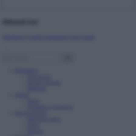
Abbonati ora!
Starbene ti regala benessere ogni mese!
Benessere
Psicologia
Rimedi naturali
Bellezza
Salute
News
Problemi e soluzioni
Alimentazione
Mangiare sano
Diete
Ricette