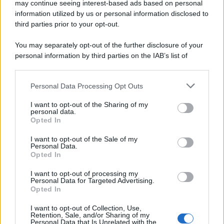
may continue seeing interest-based ads based on personal
information utilized by us or personal information disclosed to
third parties prior to your opt-out.
You may separately opt-out of the further disclosure of your
personal information by third parties on the IAB’s list of
downstream participants.
Personal Data Processing Opt Outs
This information may also be disclosed by us to third parties
on the IAB’s List of Downstream Participants that may further
I want to opt-out of the Sharing of my
disclose it to other third parties.
personal data.
Opted In
Please note that this website/app uses one or more Google
services and may gather and store information including but
I want to opt-out of the Sale of my
Personal Data.
not limited to your visit or usage behaviour. You may click to
Opted In
grant or deny consent to Google and its third-party tags to
use your data for below specified purposes in below Google
I want to opt-out of processing my
consent section.
Personal Data for Targeted Advertising.
Opted In
I want to opt-out of Collection, Use,
Retention, Sale, and/or Sharing of my
Personal Data that Is Unrelated with the