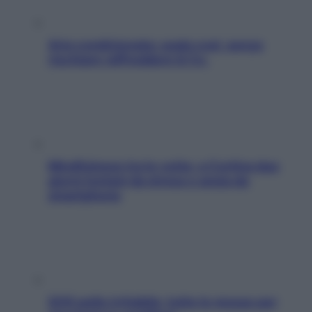
Aria condizionata: usala così, senza
rischiare raffreddore & Co.
Mindfulness tra le vette: a Cortina due
giorni lontani da stress e ansia da
smartphone
SOS pelle irritabile: tutte le mosse per