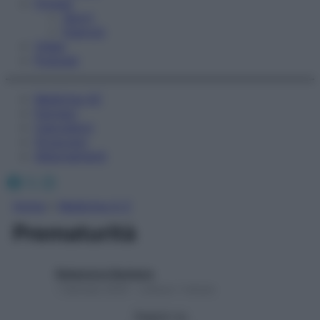
Fitness
Sport
Esercizi
Video
Podcast
Medicina AZ
Farmaci
Calcolatori
Oroscopo
Abbonamenti
Facebook
X
Instagram
Home
»
Medicina A-Z
Prematurità
Redazione Starbene
1 Gennaio 2025 – Lettura 1 minuto
Seguici su