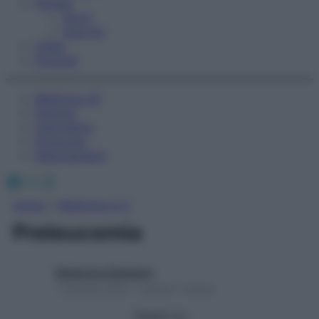
Fitness
Sport
Esercizi
Video
Podcast
Medicina AZ
Farmaci
Calcolatori
Oroscopo
Abbonamenti
Facebook
X
Instagram
Home
»
Medicina A-Z
Preleucemia
Redazione Starbene
1 Gennaio 2025 – Lettura 1 minuto
Seguici su