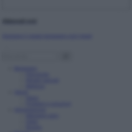
Abbonati ora!
Starbene ti regala benessere ogni mese!
Benessere
Psicologia
Rimedi naturali
Bellezza
Salute
News
Problemi e soluzioni
Alimentazione
Mangiare sano
Diete
Ricette