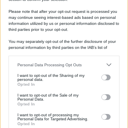
Note Legali
Preferenze Privacy
Please note that after your opt-out request is processed you
may continue seeing interest-based ads based on personal
information utilized by us or personal information disclosed to
third parties prior to your opt-out.
You may separately opt-out of the further disclosure of your
personal information by third parties on the IAB’s list of
downstream participants.
Personal Data Processing Opt Outs
This information may also be disclosed by us to third parties
on the IAB’s List of Downstream Participants that may further
I want to opt-out of the Sharing of my
disclose it to other third parties.
personal data.
Opted In
Please note that this website/app uses one or more Google
services and may gather and store information including but
I want to opt-out of the Sale of my
Personal Data.
not limited to your visit or usage behaviour. You may click to
Opted In
grant or deny consent to Google and its third-party tags to
use your data for below specified purposes in below Google
I want to opt-out of processing my
consent section.
Personal Data for Targeted Advertising.
Opted In