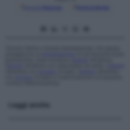
Google
Discover
Fonti preferite
Termine riferito a diverse dismielopoiesi, che spesso
presagiscono la
manifestazione
di una leucemia acuta
granulocitica. Esse includono l’
anemia
refrattaria,
l’
anemia
refrattaria con sideroblasti ad anello, l’
anemia
refrattaria con
eccesso
di blasti, l’
anemia
refrattaria
con
eccesso
di blasti in trasformazione e la leucemia
cronica mielomonocitica.
Leggi anche