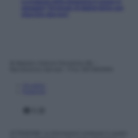
La trappola della dopamina ti segue in
spiaggia? Strategie di digital detox per
staccare davvero
© Belpietro Edizioni Periodiche SRL –
Riproduzione riservata – P.Iva 13673600964
Chi siamo
Pubblicità
Facebook
X
Instagram
ATTENZIONE: Le informazioni contenute in questo