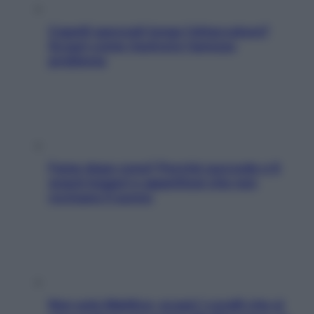
Capelli spezzati lungo l’attaccatura?
Scopri come risolvere l’annoso
problema
Fame dopo cena? Perché succede e 6
snack leggeri e appetitosi che non
rovinano il sonno
Non solo Maldive: scopri i coralli che si