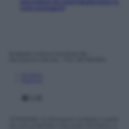
nascondono nel nostro Mediterraneo (e
come proteggerli)
© Belpietro Edizioni Periodiche SRL –
Riproduzione riservata – P.Iva 13673600964
Chi siamo
Pubblicità
Facebook
X
Instagram
ATTENZIONE: Le informazioni contenute in questo
sito sono presentate a solo scopo informativo, in