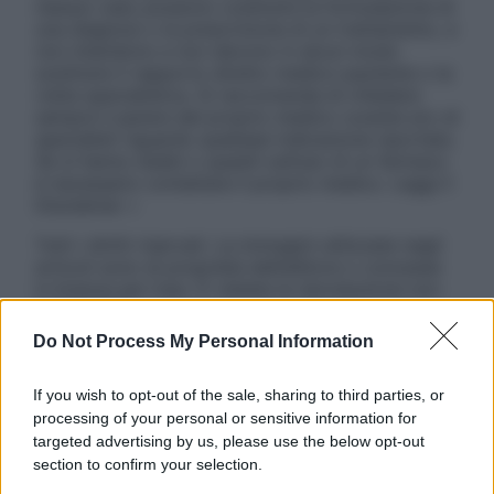
nessun caso possono costituire la formulazione di
una diagnosi o la prescrizione di un trattamento, e
non intendono e non devono in alcun modo
sostituire il rapporto diretto medico-paziente o la
visita specialistica. Si raccomanda di chiedere
sempre il parere del proprio medico curante e/o di
specialisti riguardo qualsiasi indicazione riportata.
Se si hanno dubbi o quesiti sull’uso di un farmaco
è necessario contattare il proprio medico. Leggi il
Disclaimer »
Tutti i diritti riservati. Le immagini utilizzate negli
articoli sono di proprietà dell’editore o concesse
in licenza per l’uso. È vietata la riproduzione non
autorizzata.
Do Not Process My Personal Information
If you wish to opt-out of the sale, sharing to third parties, or
Informativa
processing of your personal or sensitive information for
Privacy Policy
targeted advertising by us, please use the below opt-out
Cookie Policy
section to confirm your selection.
Note Legali