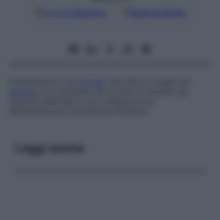
Google
Discover
Fonti preferite
Immersione di una
protesi
vascolare a maglia nel
sangue
di un paziente, allo scopo di riempire gli
interstizi dell’inserto con coaguli prima
dell’inserimento nel sistema arterioso.
Leggi anche