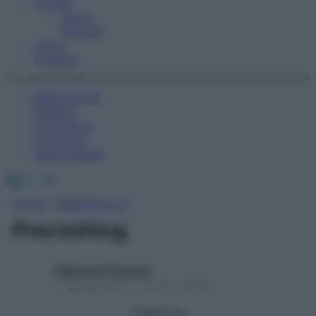
Fitness
Sport
Esercizi
Video
Podcast
Medicina AZ
Farmaci
Calcolatori
Oroscopo
Abbonamenti
Facebook
X
Instagram
Home
»
Medicina A-Z
Preclotting
Redazione Starbene
1 Gennaio 2025 – Lettura 1 minuto
Seguici su