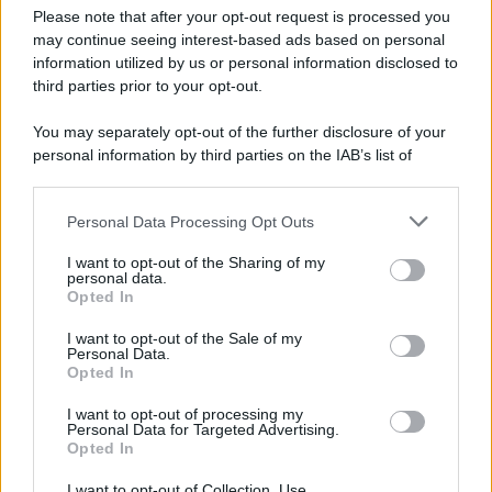
Preferenze Privacy
Please note that after your opt-out request is processed you
may continue seeing interest-based ads based on personal
information utilized by us or personal information disclosed to
third parties prior to your opt-out.
You may separately opt-out of the further disclosure of your
personal information by third parties on the IAB’s list of
downstream participants.
Personal Data Processing Opt Outs
This information may also be disclosed by us to third parties
on the IAB’s List of Downstream Participants that may further
I want to opt-out of the Sharing of my
disclose it to other third parties.
personal data.
Opted In
Please note that this website/app uses one or more Google
services and may gather and store information including but
I want to opt-out of the Sale of my
Personal Data.
not limited to your visit or usage behaviour. You may click to
Opted In
grant or deny consent to Google and its third-party tags to
use your data for below specified purposes in below Google
I want to opt-out of processing my
consent section.
Personal Data for Targeted Advertising.
Opted In
I want to opt-out of Collection, Use,