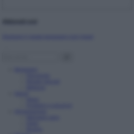
Abbonati ora!
Starbene ti regala benessere ogni mese!
Benessere
Psicologia
Rimedi naturali
Bellezza
Salute
News
Problemi e soluzioni
Alimentazione
Mangiare sano
Diete
Ricette