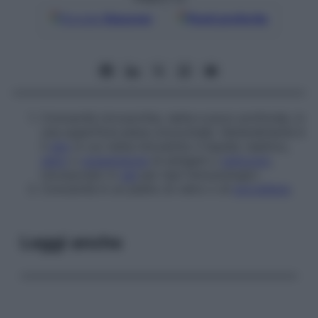
Google
Discover
Fonti preferite
Concavità circoscritta, netta e poco profonda, in
una superficie piana orizzontale. Generalmente è
il
sito
in cui viene introdotto il liquido reattivo,
siero
o
sospensione
di antigeni o
anticorpi
,
incorporato in
gel
per test immunologici.
Concavità in un piatto di vetro o di
porcellana
.
Leggi anche