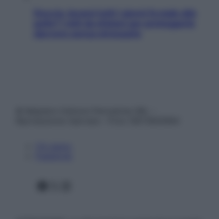
Doccia, lavarsi tutti i giorni fa male alla
pelle? I miti da sfatare per proteggerla
davvero senza stressarla
© Belpietro Edizioni Periodiche SRL –
Riproduzione riservata – P.Iva 13673600964
Chi siamo
Pubblicità
Facebook
X
Instagram