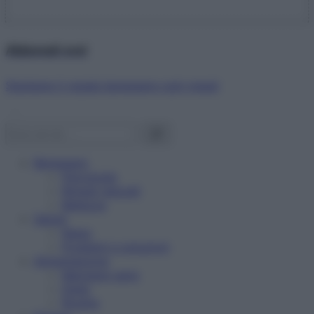
Abbonati ora!
Starbene ti regala benessere ogni mese!
Benessere
Psicologia
Rimedi naturali
Bellezza
Salute
News
Problemi e soluzioni
Alimentazione
Mangiare sano
Diete
Ricette