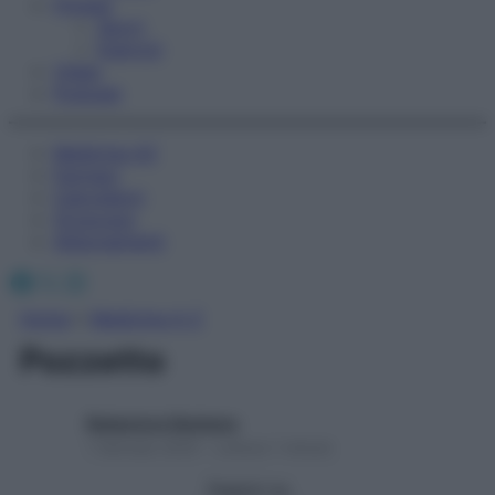
Fitness
Sport
Esercizi
Video
Podcast
Medicina AZ
Farmaci
Calcolatori
Oroscopo
Abbonamenti
Facebook
X
Instagram
Home
»
Medicina A-Z
Pozzetto
Redazione Starbene
1 Gennaio 2025 – Lettura 1 minuto
Seguici su