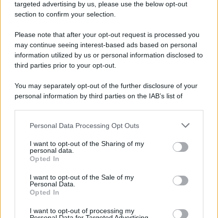
Cookie Policy
targeted advertising by us, please use the below opt-out
Note Legali
section to confirm your selection.
Preferenze Privacy
Please note that after your opt-out request is processed you
may continue seeing interest-based ads based on personal
information utilized by us or personal information disclosed to
third parties prior to your opt-out.
You may separately opt-out of the further disclosure of your
personal information by third parties on the IAB’s list of
downstream participants.
Personal Data Processing Opt Outs
This information may also be disclosed by us to third parties
on the IAB’s List of Downstream Participants that may further
I want to opt-out of the Sharing of my
disclose it to other third parties.
personal data.
Opted In
Please note that this website/app uses one or more Google
services and may gather and store information including but
I want to opt-out of the Sale of my
Personal Data.
not limited to your visit or usage behaviour. You may click to
Opted In
grant or deny consent to Google and its third-party tags to
use your data for below specified purposes in below Google
I want to opt-out of processing my
consent section.
Personal Data for Targeted Advertising.