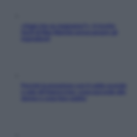
«Oggi che se magnamo?»: 4 ricette
facili di Max Mariola senza pesare gli
ingredienti
Perché la pressione con il caldo scende
e sale all’improvviso: cosa succede alle
donne e cosa fare subito