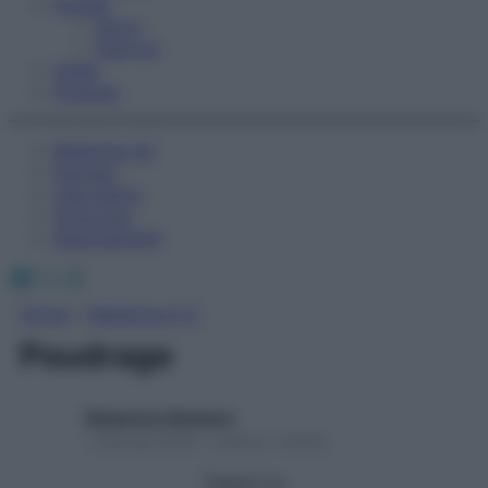
Fitness
Sport
Esercizi
Video
Podcast
Medicina AZ
Farmaci
Calcolatori
Oroscopo
Abbonamenti
Facebook
X
Instagram
Home
»
Medicina A-Z
Poudrage
Redazione Starbene
1 Gennaio 2025 – Lettura 1 minuto
Seguici su