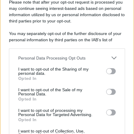
Please note that after your opt-out request is processed you
may continue seeing interest-based ads based on personal
information utilized by us or personal information disclosed to
third parties prior to your opt-out.
You may separately opt-out of the further disclosure of your
personal information by third parties on the IAB’s list of
downstream participants.
Personal Data Processing Opt Outs
This information may also be disclosed by us to third parties
on the IAB’s List of Downstream Participants that may further
I want to opt-out of the Sharing of my
disclose it to other third parties.
personal data.
Opted In
Please note that this website/app uses one or more Google
services and may gather and store information including but
I want to opt-out of the Sale of my
Personal Data.
not limited to your visit or usage behaviour. You may click to
Opted In
grant or deny consent to Google and its third-party tags to
use your data for below specified purposes in below Google
I want to opt-out of processing my
consent section.
Personal Data for Targeted Advertising.
Opted In
I want to opt-out of Collection, Use,