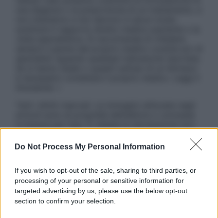
nessun caso possono costituire la formulazione di
una diagnosi o la prescrizione di un trattamento, e
non intendono e non devono in alcun modo
sostituire il rapporto diretto medico-paziente o la
visita specialistica. Si raccomanda di chiedere
sempre il parere del proprio medico curante e/o di
specialisti riguardo qualsiasi indicazione riportata.
Se si hanno dubbi o quesiti sull’uso di un farmaco
è necessario contattare il proprio medico. Leggi il
Disclaimer »
Tutti i diritti riservati. Le immagini utilizzate negli
articoli sono di proprietà dell’editore o concesse
in licenza per l’uso. È vietata la riproduzione non
autorizzata.
Do Not Process My Personal Information
If you wish to opt-out of the sale, sharing to third parties, or
Informativa
processing of your personal or sensitive information for
Privacy Policy
targeted advertising by us, please use the below opt-out
Cookie Policy
section to confirm your selection.
Note Legali
Preferenze Privacy