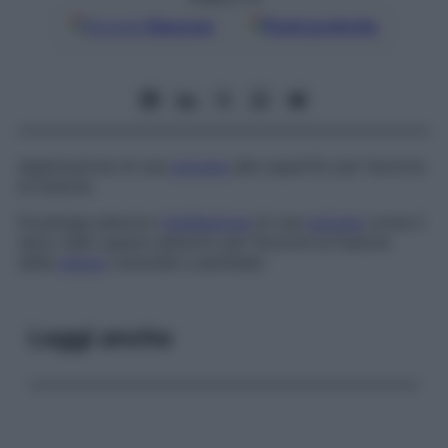
Google
Discover
Fonti preferite
Applicazione di una
polvere
alle superfici per favorire
la fusione.
Poudrage pleurico
Instillazione
di una
polvere
come il
talco nello spazio pleurico per favorire la fusione
della
pleura
viscerale e parietale.
Leggi anche