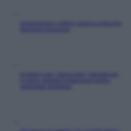
Grassi buoni e cattivi: tutta la verità che
dovresti conoscere
Il caldo è uno “stress test” naturale per
il cuore: quando il malessere estivo
nasconde un’aritmia