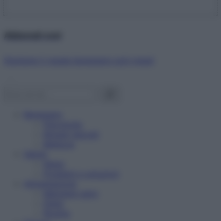
Abbonati ora!
Starbene ti regala benessere ogni mese!
Benessere
Psicologia
Rimedi naturali
Bellezza
Salute
News
Problemi e soluzioni
Alimentazione
Mangiare sano
Diete
Ricette