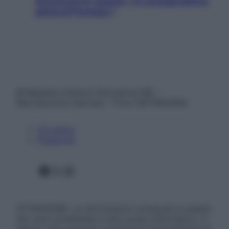
Sicurezza al volante: i 5 consigli dell’ex
pilota di Formula 1
© Belpietro Edizioni Periodiche SRL –
Riproduzione riservata – P.Iva 13673600964
Chi siamo
Pubblicità
Facebook
X
Instagram
ATTENZIONE: Le informazioni contenute in questo
sito sono presentate a solo scopo informativo, in